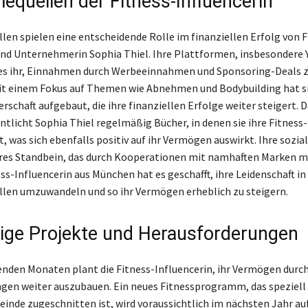
equellen der Fitness-Influencerin
en spielen eine entscheidende Rolle im finanziellen Erfolg von F
und Unternehmerin Sophia Thiel. Ihre Plattformen, insbesondere 
es ihr, Einnahmen durch Werbeeinnahmen und Sponsoring-Deals 
it einem Fokus auf Themen wie Abnehmen und Bodybuilding hat si
rschaft aufgebaut, die ihre finanziellen Erfolge weiter steigert. 
entlicht Sophia Thiel regelmäßig Bücher, in denen sie ihre Fitness
t, was sich ebenfalls positiv auf ihr Vermögen auswirkt. Ihre sozi
eres Standbein, das durch Kooperationen mit namhaften Marken m
ess-Influencerin aus München hat es geschafft, ihre Leidenschaft in
len umzuwandeln und so ihr Vermögen erheblich zu steigern.
ige Projekte und Herausforderungen
den Monaten plant die Fitness-Influencerin, ihr Vermögen durch
n weiter auszubauen. Ein neues Fitnessprogramm, das speziell 
inde zugeschnitten ist, wird voraussichtlich im nächsten Jahr au