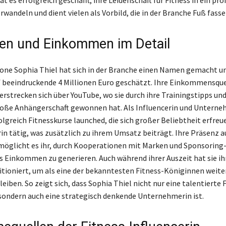
at es erfolgreich geschafft, ihre Leidenschaft für Fitness in ein pro
erwandeln und dient vielen als Vorbild, die in der Branche Fuß fas
n und Einkommen im Detail
kone Sophia Thiel hat sich in der Branche einen Namen gemacht un
beeindruckende 4 Millionen Euro geschätzt. Ihre Einkommensque
 erstrecken sich über YouTube, wo sie durch ihre Trainingstipps und
roße Anhängerschaft gewonnen hat. Als Influencerin und Unterne
lgreich Fitnesskurse launched, die sich großer Beliebtheit erfreue
rin tätig, was zusätzlich zu ihrem Umsatz beiträgt. Ihre Präsenz a
öglicht es ihr, durch Kooperationen mit Marken und Sponsoring-
s Einkommen zu generieren. Auch während ihrer Auszeit hat sie i
itioniert, um als eine der bekanntesten Fitness-Königinnen weite
eiben. So zeigt sich, dass Sophia Thiel nicht nur eine talentierte 
 sondern auch eine strategisch denkende Unternehmerin ist.