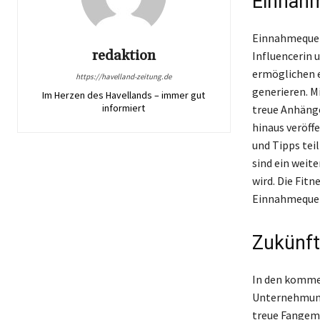
Einnahm
Einnahmequell
redaktion
Influencerin 
ermöglichen 
https://havelland-zeitung.de
generieren. M
Im Herzen des Havellands – immer gut
informiert
treue Anhänge
hinaus veröff
und Tipps teil
sind ein weit
wird. Die Fitn
Einnahmequel
Zukünft
In den kommen
Unternehmunge
treue Fangeme