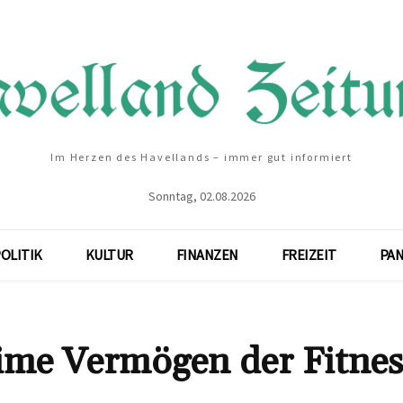
Im Herzen des Havellands – immer gut informiert
Sonntag, 02.08.2026
OLITIK
KULTUR
FINANZEN
FREIZEIT
PA
ime Vermögen der Fitnes