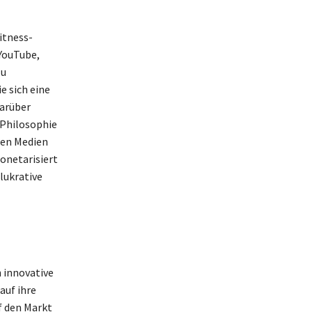
itness-
YouTube,
zu
e sich eine
Darüber
-Philosophie
alen Medien
onetarisiert
 lukrative
 innovative
auf ihre
f den Markt