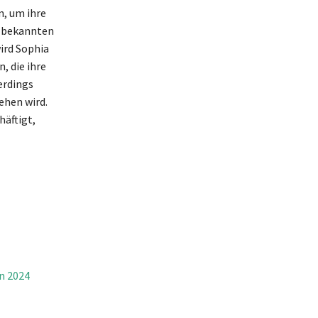
, um ihre
t bekannten
ird Sophia
, die ihre
erdings
ehen wird.
äftigt,
n 2024