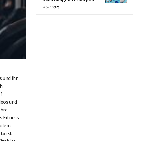
30.07.2026
 und ihr
ch
f
deos und
ihre
s Fitness-
Zudem
stärkt