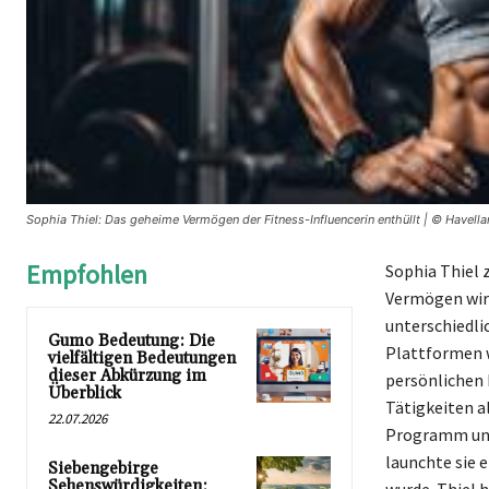
Sophia Thiel: Das geheime Vermögen der Fitness-Influencerin enthüllt | © Havella
Empfohlen
Sophia Thiel 
Vermögen wird
unterschiedli
Gumo Bedeutung: Die
Plattformen w
vielfältigen Bedeutungen
dieser Abkürzung im
persönlichen 
Überblick
Tätigkeiten a
22.07.2026
Programm und
launchte sie 
Siebengebirge
Sehenswürdigkeiten: