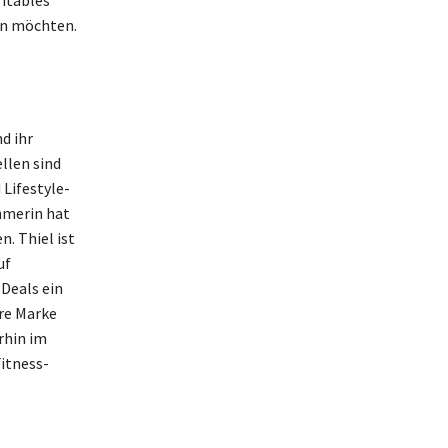
fitables
sen möchten.
d ihr
llen sind
 Lifestyle-
hmerin hat
n. Thiel ist
uf
Deals ein
hre Marke
rhin im
Fitness-