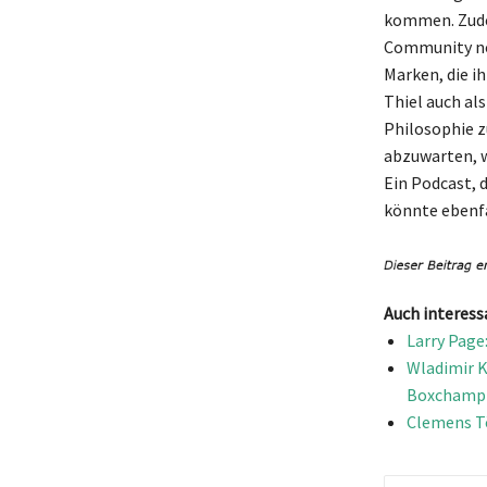
kommen. Zudem
Community noc
Marken, die i
Thiel auch als
Philosophie z
abzuwarten, w
Ein Podcast, 
könnte ebenfal
Auch interess
Larry Page
Wladimir K
Boxchamp
Clemens Tö