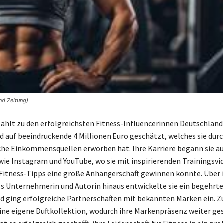
nd Zeitung)
zählt zu den erfolgreichsten Fitness-Influencerinnen Deutschlands
 auf beeindruckende 4 Millionen Euro geschätzt, welches sie dur
che Einkommensquellen erworben hat. Ihre Karriere begann sie au
ie Instagram und YouTube, wo sie mit inspirierenden Trainingsvi
Fitness-Tipps eine große Anhängerschaft gewinnen konnte. Über 
ls Unternehmerin und Autorin hinaus entwickelte sie ein begehrte
 ging erfolgreiche Partnerschaften mit bekannten Marken ein. 
eine eigene Duftkollektion, wodurch ihre Markenpräsenz weiter ge