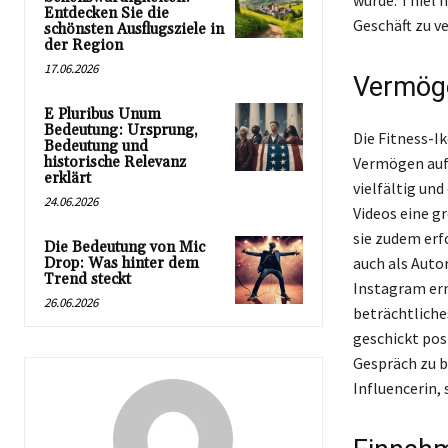
wurde. Thiel h
Entdecken Sie die
Geschäft zu v
schönsten Ausflugsziele in
der Region
17.06.2026
Vermöge
E Pluribus Unum
Bedeutung: Ursprung,
Die Fitness-I
Bedeutung und
historische Relevanz
Vermögen auf 
erklärt
vielfältig und
24.06.2026
Videos eine g
sie zudem erfo
Die Bedeutung von Mic
auch als Auto
Drop: Was hinter dem
Trend steckt
Instagram erm
26.06.2026
beträchtliche
geschickt pos
Gespräch zu bl
Influencerin,