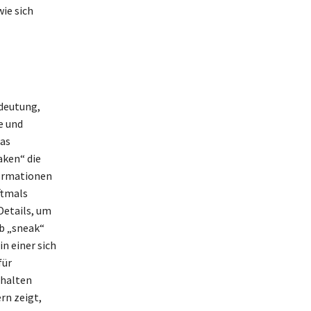
wie sich
deutung,
e und
das
aken“ die
formationen
ftmals
Details, um
rb „sneak“
in einer sich
für
rhalten
rn zeigt,