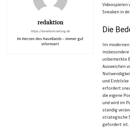
Videospielen v
Sneaken in de
redaktion
Die Bed
https://havelland-zeitung.de
Im Herzen des Havellands – immer gut
informiert
Im modernen 
insbesondere 
unbemerkte Be
Ausweichen vo
Notwendigkeit
und Einblicke
erfordert sne
die eigene Po
und wird im Pa
ständig verän
strategische S
gefordert ist