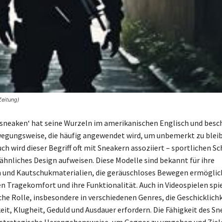
Zeitung)
’sneaken‘ hat seine Wurzeln im amerikanischen Englisch und besch
wegungsweise, die häufig angewendet wird, um unbemerkt zu blei
h wird dieser Begriff oft mit Sneakern assoziiert – sportlichen Sc
ähnliches Design aufweisen. Diese Modelle sind bekannt für ihre
und Kautschukmaterialien, die geräuschloses Bewegen ermöglic
en Tragekomfort und ihre Funktionalität. Auch in Videospielen spi
che Rolle, insbesondere in verschiedenen Genres, die Geschicklichk
t, Klugheit, Geduld und Ausdauer erfordern. Die Fähigkeit des S