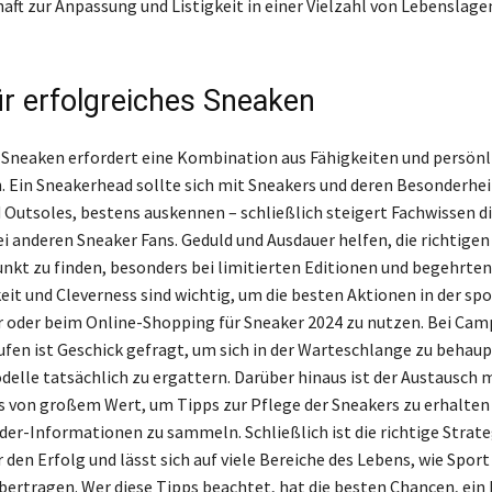
aft zur Anpassung und Listigkeit in einer Vielzahl von Lebenslage
ür erfolgreiches Sneaken
 Sneaken erfordert eine Kombination aus Fähigkeiten und persönl
. Ein Sneakerhead sollte sich mit Sneakers und deren Besonderhei
 Outsoles, bestens auskennen – schließlich steigert Fachwissen d
ei anderen Sneaker Fans. Geduld und Ausdauer helfen, die richtige
unkt zu finden, besonders bei limitierten Editionen und begehrten
t und Cleverness sind wichtig, um die besten Aktionen in der spo
 oder beim Online-Shopping für Sneaker 2024 zu nutzen. Bei Cam
ufen ist Geschick gefragt, um sich in der Warteschlange zu behaup
elle tatsächlich zu ergattern. Darüber hinaus ist der Austausch 
 von großem Wert, um Tipps zur Pflege der Sneakers zu erhalten
ider-Informationen zu sammeln. Schließlich ist die richtige Strate
 den Erfolg und lässt sich auf viele Bereiche des Lebens, wie Sport
übertragen. Wer diese Tipps beachtet, hat die besten Chancen, ein