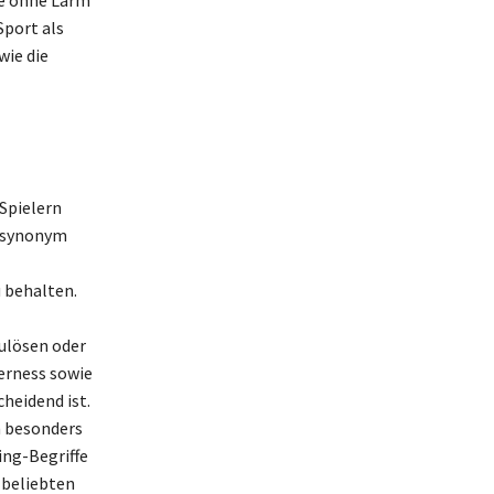
le ohne Lärm
Sport als
wie die
Spielern
t synonym
 behalten.
zulösen oder
verness sowie
heidend ist.
n besonders
ing-Begriffe
 beliebten