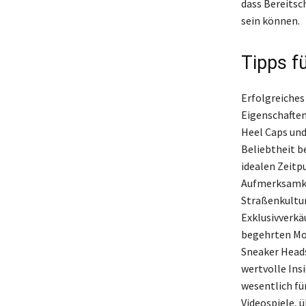
dass Bereitsch
sein können.
Tipps f
Erfolgreiches
Eigenschaften
Heel Caps und
Beliebtheit b
idealen Zeitp
Aufmerksamkei
Straßenkultur
Exklusivverkä
begehrten Mod
Sneaker Heads
wertvolle Ins
wesentlich für
Videospiele, 