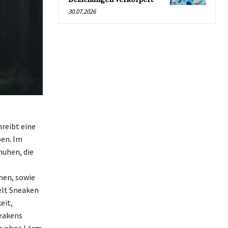
30.07.2026
reibt eine
ben. Im
huhen, die
hen, sowie
elt Sneaken
eit,
neakens