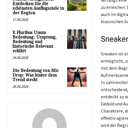
verlangt ein
Entdecken Sie die
zu erreichen.
schönsten Ausflugsziele in
der Region
auch im digit
17.06.2026
klassischen S
E Pluribus Unum
Bedeutung: Ursprung,
Sneaken
Bedeutung und
historische Relevanz
erklärt
Sneaken ist e
24.06.2026
ermöglicht, s
mit dem Begri
Die Bedeutung von Mic
Aufmerksamke
Drop: Was hinter dem
Trend steckt
In zahlreiche
26.06.2026
entscheidend,
entdeckt zu w
Geduld und Au
Charaktere, d
effektiv agie
wird der Begri