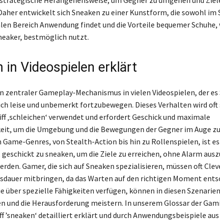
e strategische Herangehensweise, um Gegner zu umgehen und Zie
 Daher entwickelt sich Sneaken zu einer Kunstform, die sowohl im 
alen Bereich Anwendung findet und die Vorteile bequemer Schuhe, 
neaker, bestmöglich nutzt.
 in Videospielen erklärt
in zentraler Gameplay-Mechanismus in vielen Videospielen, der es 
ich leise und unbemerkt fortzubewegen. Dieses Verhalten wird of
ff ‚schleichen‘ verwendet und erfordert Geschick und maximale
it, um die Umgebung und die Bewegungen der Gegner im Auge zu
n Game-Genres, von Stealth-Action bis hin zu Rollenspielen, ist es
 geschickt zu sneaken, um die Ziele zu erreichen, ohne Alarm aus
erden. Gamer, die sich auf Sneaken spezialisieren, müssen oft Cle
sdauer mitbringen, da das Warten auf den richtigen Moment entsc
ie über spezielle Fähigkeiten verfügen, können in diesen Szenarie
ren und die Herausforderung meistern. In unserem Glossar der Gam
ff ’sneaken‘ detailliert erklärt und durch Anwendungsbeispiele aus