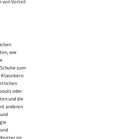
n von Vorteil
ichen
ten, wie
ie
n Schuhe zum
 Klassikern.
rtlichen
pouts oder
ten und die
mit anderen
 und
gie
 und
 Meister im