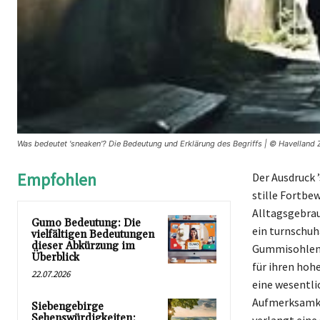
Was bedeutet 'sneaken'? Die Bedeutung und Erklärung des Begriffs | © Havelland 
Empfohlen
Der Ausdruck 
stille Fortbe
Alltagsgebrauc
Gumo Bedeutung: Die
ein turnschuh
vielfältigen Bedeutungen
dieser Abkürzung im
Gummisohlen 
Überblick
für ihren hoh
22.07.2026
eine wesentli
Aufmerksamkei
Siebengebirge
Sehenswürdigkeiten: