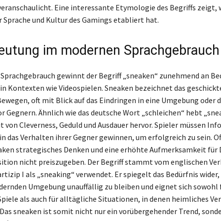
eranschaulicht. Eine interessante Etymologie des Begriffs zeigt, 
r Sprache und Kultur des Gamings etabliert hat.
eutung im modernen Sprachgebrauch
Sprachgebrauch gewinnt der Begriff „sneaken“ zunehmend an Be
in Kontexten wie Videospielen. Sneaken bezeichnet das geschickt
wegen, oft mit Blick auf das Eindringen in eine Umgebung oder 
r Gegnern. Ähnlich wie das deutsche Wort „schleichen“ hebt „sne
 von Cleverness, Geduld und Ausdauer hervor. Spieler müssen In
 in das Verhalten ihrer Gegner gewinnen, um erfolgreich zu sein. O
aken strategisches Denken und eine erhöhte Aufmerksamkeit für 
sition nicht preiszugeben. Der Begriff stammt vom englischen Ve
rtizip I als „sneaking“ verwendet. Er spiegelt das Bedürfnis wider, 
dernden Umgebung unauffällig zu bleiben und eignet sich sowohl 
piele als auch für alltägliche Situationen, in denen heimliches Ve
. Das sneaken ist somit nicht nur ein vorübergehender Trend, sonde