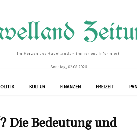
Im Herzen des Havellands – immer gut informiert
Sonntag, 02.08.2026
OLITIK
KULTUR
FINANZEN
FREIZEIT
PA
‘? Die Bedeutung und