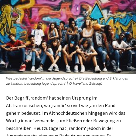
Was bedeutet 'random' in der Jugendsprache? Die Bedeutung und Erklärungen
zu 'random bedeutung jugendsprache' | © Havelland Zeitung)
Der Begriff ‚random‘ hat seinen Ursprung im
Altfranzösischen, wo ‚randir‘ so viel wie ‚an den Rand
gehen‘ bedeutet. Im Althochdeutschen hingegen wird das
Wort ‚rinnan‘ verwendet, um Fließen oder Bewegung zu
beschreiben. Heutzutage hat ‚random‘ jedoch in der
Jugendsprache eine neue Bedeutung gewonnen. Es