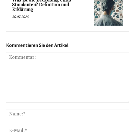
Was ist die Bedeutung eines
Simulanten? Definition und
Erklärung
30.07.2026
Kommentieren Sie den Artikel
Kommentar:
Na
E-
Mai