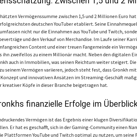
nsschätzung: Zwischen 1,5 und 2 Mil
chätzten Vermögenssumme zwischen 1,5 und 2 Millionen Euro hat
 erfolgreichsten deutschen YouTuber etabliert. Seine Einnahmequel
d umfassen nicht nur die Einnahmen aus YouTube und Twitch, sond
beverträge und den Verkauf von Merchandise. Im Laufe seiner Karri
mfangreichen Content und einer treuen Fangemeinde ein Vermög
s ihn zweifellos zu einem Millionär macht. Neben den digitalen 
onkh auch in Immobilien, was seinen Reichtum weiter steigert. Die
u seinem Vermögen variieren, jedoch steht fest, dass Gronkh mi
n Konzept und innovativen Ansätzen im Streaming-Geschäft maßg
r kreativer Köpfe in dieser Branche beigetragen hat.
ronkhs finanzielle Erfolge im Überblic
druckendes Vermögen ist das Ergebnis einer klugen Diversifikatio
en. Er hat es geschafft, sich in der Gaming-Community einen Na
e Plattformen YouTube und Twitch optimal zu nutzen, um seine 