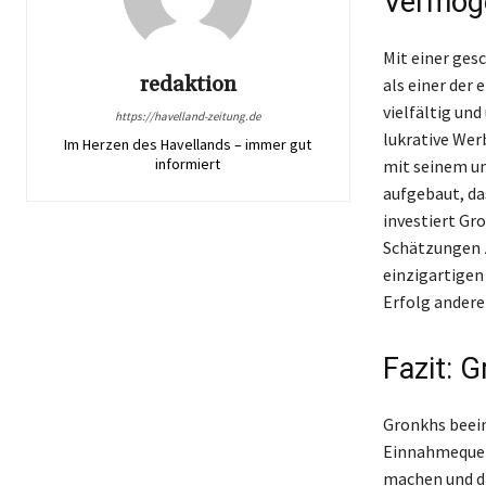
Vermöge
Mit einer ges
redaktion
als einer der
vielfältig un
https://havelland-zeitung.de
lukrative Wer
Im Herzen des Havellands – immer gut
informiert
mit seinem u
aufgebaut, da
investiert Gr
Schätzungen z
einzigartige
Erfolg andere
Fazit: G
Gronkhs beein
Einnahmequell
machen und di