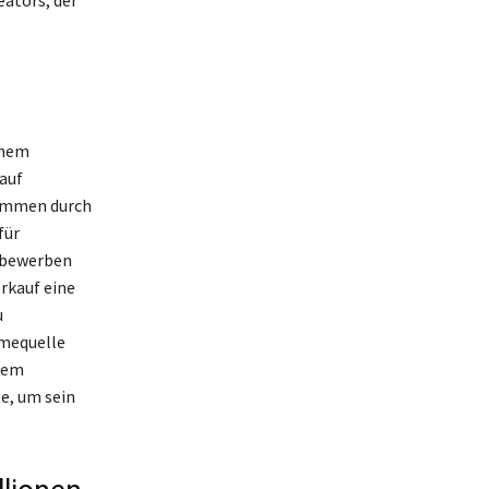
eators, der
inem
auf
kommen durch
für
 bewerben
rkauf eine
u
hmequelle
inem
e, um sein