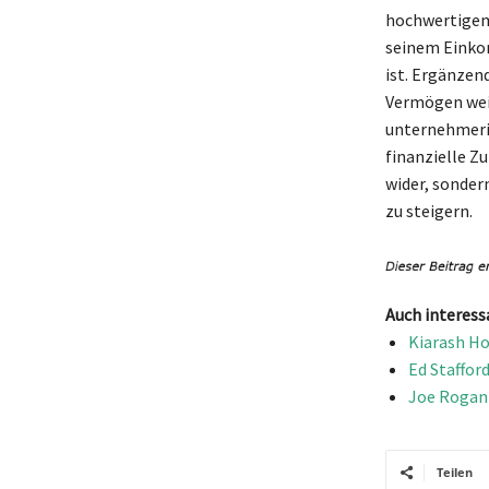
hochwertigem
seinem Einkom
ist. Ergänzen
Vermögen wei
unternehmeris
finanzielle Zu
wider, sonder
zu steigern.
Auch interess
Kiarash Ho
Ed Staffor
Joe Rogan 
Teilen