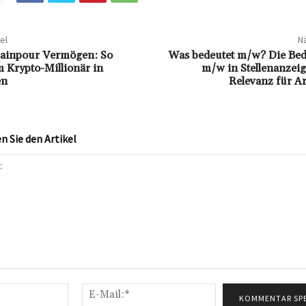
el
Nä
sainpour Vermögen: So
Was bedeutet m/w? Die Be
 Krypto-Millionär in
m/w in Stellenanzeig
en
Relevanz für A
 Sie den Artikel
Name:*
E-
Mail:*