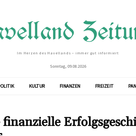
Im Herzen des Havellands – immer gut informiert
Sonntag, 09.08.2026
OLITIK
KULTUR
FINANZEN
FREIZEIT
PA
inanzielle Erfolgsgesch
s