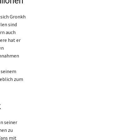
lionen
 sich Gronkh
len sind
ern auch
ere hat er
en
Einnahmen
t seinem
eblich zum
k
n seiner
men zu
Fans mit