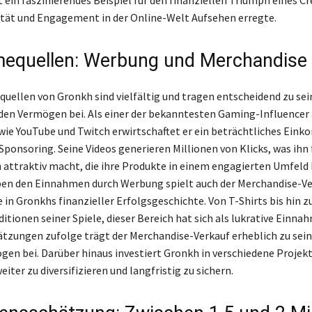
 ein faszinierendes Beispiel für den finanziellen Triumph eines Cr
ität und Engagement in der Online-Welt Aufsehen erregte.
equellen: Werbung und Merchandise
uellen von Gronkh sind vielfältig und tragen entscheidend zu se
en Vermögen bei. Als einer der bekanntesten Gaming-Influencer 
ie YouTube und Twitch erwirtschaftet er ein beträchtliches Ein
ponsoring. Seine Videos generieren Millionen von Klicks, was ihn 
attraktiv macht, die ihre Produkte in einem engagierten Umfeld
en den Einnahmen durch Werbung spielt auch der Merchandise-Ve
 in Gronkhs finanzieller Erfolgsgeschichte. Von T-Shirts bis hin z
itionen seiner Spiele, dieser Bereich hat sich als lukrative Einna
ätzungen zufolge trägt der Merchandise-Verkauf erheblich zu se
n bei. Darüber hinaus investiert Gronkh in verschiedene Projekt
ter zu diversifizieren und langfristig zu sichern.