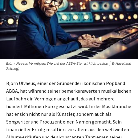
Björn Ulvaeus Vermögen: Wie viel der ABBA-Star wirklich besitzt | © Havelland
Zeitung)
Björn Ulvaeus, einer der Gründer der ikonischen Popband
ABBA, hat während seiner bemerkenswerten musikalischen
Laufbahn ein Vermögen angehäuft, das auf mehrere
hundert Millionen Euro geschätzt wird. In der Musikbranche
hat er sich nicht nur als Künstler, sondern auch als
Songwriter und Produzent einen Namen gemacht. Sein
finanzieller Erfolg resultiert vor allem aus den weltweiten
Albumverkäufen und den konstanten Tantiemen seiner