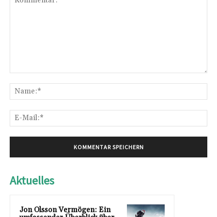
Kommentar:
Na
E-
Mai
Aktuelles
Jon Olsson Vermögen: Ein