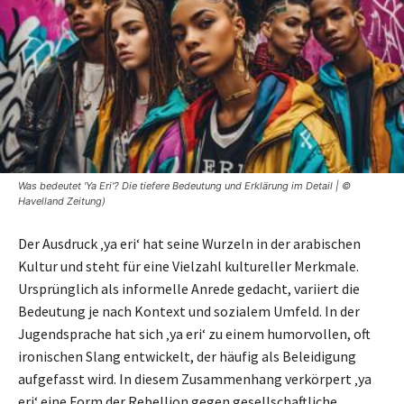
Was bedeutet 'Ya Eri'? Die tiefere Bedeutung und Erklärung im Detail | ©
Havelland Zeitung)
Der Ausdruck ‚ya eri‘ hat seine Wurzeln in der arabischen
Kultur und steht für eine Vielzahl kultureller Merkmale.
Ursprünglich als informelle Anrede gedacht, variiert die
Bedeutung je nach Kontext und sozialem Umfeld. In der
Jugendsprache hat sich ‚ya eri‘ zu einem humorvollen, oft
ironischen Slang entwickelt, der häufig als Beleidigung
aufgefasst wird. In diesem Zusammenhang verkörpert ‚ya
eri‘ eine Form der Rebellion gegen gesellschaftliche