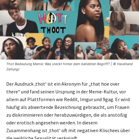
Thot Bedeutung Meme: Was steckt hinter dem beliebten Begriff? | © Havelland
Zeitung)
Der Ausdruck ‚thot‘ ist ein Akronym für „that hoe over
there“ und fand seinen Ursprung in der Meme-Kultur, vor
allem auf Plattformen wie Reddit, Imgur und 9gag. Er wird
häufig als abwertende Bezeichnung gebraucht, um Frauen
zu diskriminieren oder herabzuwürdigen, die als anstößig
oder erotisch angesehen werden. In diesem
Zusammenhang ist ‚thot‘ oft mit negativen Klischees über
die weibliche Sexualität verknüpft.