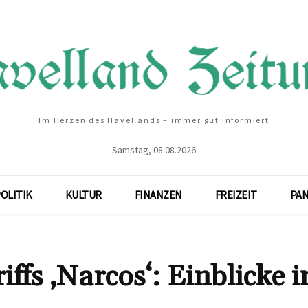
Im Herzen des Havellands – immer gut informiert
Samstag, 08.08.2026
OLITIK
KULTUR
FINANZEN
FREIZEIT
PA
ffs ‚Narcos‘: Einblicke i