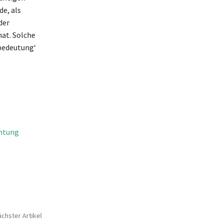
e, als
der
hat. Solche
 bedeutung‘
chtung
chster Artikel