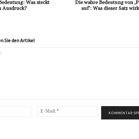
edeutung: Was steckt
Die wahre Bedeutung von ‚Pa
m Ausdruck?
auf‘: Was dieser Satz wirk
 Sie den Artikel
Name:*
E-
Mail:*