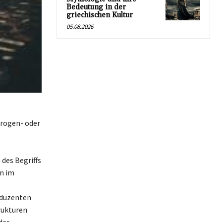
Bedeutung in der
griechischen Kultur
05.08.2026
Drogen- oder
des Begriffs
en im
oduzenten
rukturen