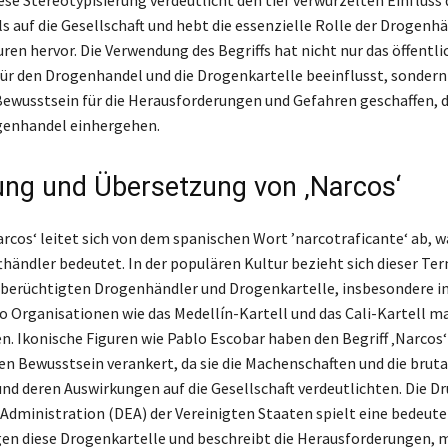
ese Stereotypisierung verdeutlicht den tief verwurzelten Einfluss 
 auf die Gesellschaft und hebt die essenzielle Rolle der Drogenhä
ren hervor. Die Verwendung des Begriffs hat nicht nur das öffentli
ür den Drogenhandel und die Drogenkartelle beeinflusst, sondern
ewusstsein für die Herausforderungen und Gefahren geschaffen, 
genhandel einhergehen.
ng und Übersetzung von ‚Narcos‘
arcos‘ leitet sich von dem spanischen Wort ’narcotraficante‘ ab, wa
thändler bedeutet. In der populären Kultur bezieht sich dieser Te
e berüchtigten Drogenhändler und Drogenkartelle, insbesondere i
 Organisationen wie das Medellín-Kartell und das Cali-Kartell 
en. Ikonische Figuren wie Pablo Escobar haben den Begriff ‚Narcos‘
en Bewusstsein verankert, da sie die Machenschaften und die brutal
und deren Auswirkungen auf die Gesellschaft verdeutlichten. Die D
dministration (DEA) der Vereinigten Staaten spielt eine bedeute
n diese Drogenkartelle und beschreibt die Herausforderungen, m