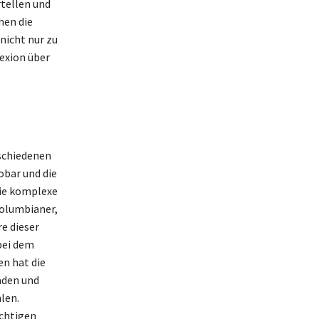
tellen und
hen die
nicht nur zu
exion über
rschiedenen
obar und die
 die komplexe
Kolumbianer,
e dieser
bei dem
en hat die
aden und
len.
ichtigen