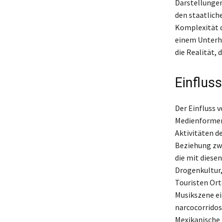
Darstellungen
den staatlich
Komplexität d
einem Unterha
die Realität, 
Einflus
Der Einfluss 
Medienformen,
Aktivitäten de
Beziehung zwi
die mit diese
Drogenkultur,
Touristen Ort
Musikszene ei
narcocorridos
Mexikanische 