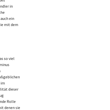
des
ndler in
che
 auch ein
die mit dem
s so viel
rminus
n
maßgeblichen
 im
ität dieser
rug
nde Rolle
it denen sie