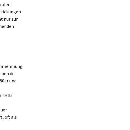
tralen
strickungen
t nur zur
chenden
 Wahrnehmung
Leben des
 80er und
artells
auer
, oft als