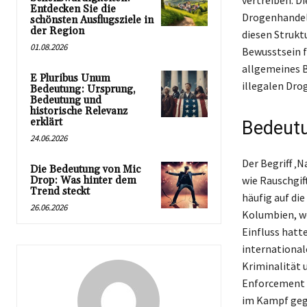
vertreiben. Di
Entdecken Sie die
Drogenhandels
schönsten Ausflugsziele in
der Region
diesen Struktu
01.08.2026
Bewusstsein f
allgemeines B
E Pluribus Unum
illegalen Dro
Bedeutung: Ursprung,
Bedeutung und
historische Relevanz
erklärt
Bedeutu
24.06.2026
Der Begriff ‚N
Die Bedeutung von Mic
wie Rauschgif
Drop: Was hinter dem
Trend steckt
häufig auf di
26.06.2026
Kolumbien, wo
Einfluss hatt
international
Kriminalität 
Enforcement A
im Kampf gege