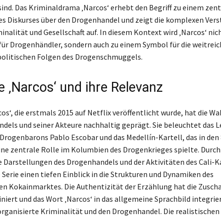
sind. Das Kriminaldrama ‚Narcos‘ erhebt den Begriff zu einem zen
es Diskurses über den Drogenhandel und zeigt die komplexen Ver
nalität und Gesellschaft auf. In diesem Kontext wird ‚Narcos‘ nich
ür Drogenhändler, sondern auch zu einem Symbol für die weitrei
politischen Folgen des Drogenschmuggels.
e ‚Narcos‘ und ihre Relevanz
rcos‘, die erstmals 2015 auf Netflix veröffentlicht wurde, hat die
dels und seiner Akteure nachhaltig geprägt. Sie beleuchtet das 
Drogenbarons Pablo Escobar und das Medellín-Kartell, das in den
ine zentrale Rolle im Kolumbien des Drogenkrieges spielte. Durch
e Darstellungen des Drogenhandels und der Aktivitäten des Cali-K
 Serie einen tiefen Einblick in die Strukturen und Dynamiken des
en Kokainmarktes. Die Authentizität der Erzählung hat die Zusch
niert und das Wort ‚Narcos‘ in das allgemeine Sprachbild integriert
rganisierte Kriminalität und den Drogenhandel. Die realistischen