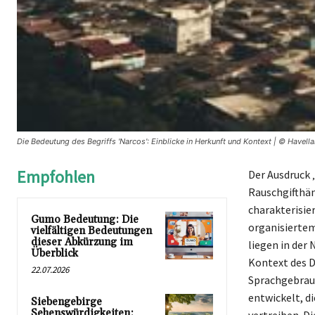
Die Bedeutung des Begriffs 'Narcos': Einblicke in Herkunft und Kontext | © Havell
Empfohlen
Der Ausdruck 
Rauschgifthän
charakterisie
Gumo Bedeutung: Die
organisiertem
vielfältigen Bedeutungen
dieser Abkürzung im
liegen in der
Überblick
Kontext des D
22.07.2026
Sprachgebrauc
entwickelt, d
Siebengebirge
Sehenswürdigkeiten: