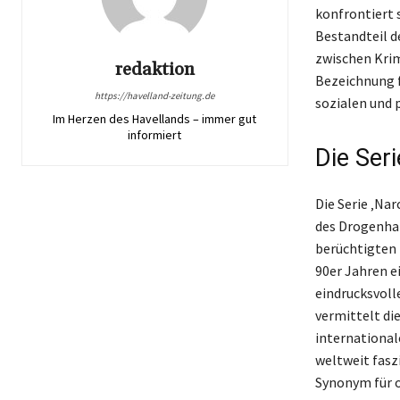
konfrontiert 
Bestandteil d
zwischen Krimi
redaktion
Bezeichnung f
https://havelland-zeitung.de
sozialen und 
Im Herzen des Havellands – immer gut
informiert
Die Seri
Die Serie ‚Na
des Drogenhan
berüchtigten 
90er Jahren e
eindrucksvoll
vermittelt die
international
weltweit faszi
Synonym für o