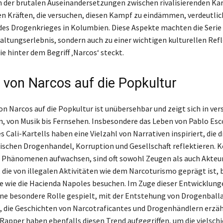
 der brutalen Auseinandersetzungen zwischen rivalisierenden Kar
en Kräften, die versuchen, diesen Kampf zu eindämmen, verdeutlic
es Drogenkrieges in Kolumbien. Diese Aspekte machten die Serie 
ltungserlebnis, sondern auch zu einer wichtigen kulturellen Refl
die hinter dem Begriff ‚Narcos‘ steckt.
s von Narcos auf die Popkultur
von Narcos auf die Popkultur ist unübersehbar und zeigt sich in ve
 von Musik bis Fernsehen. Insbesondere das Leben von Pablo Esc
s Cali-Kartells haben eine Vielzahl von Narrativen inspiriert, die
schen Drogenhandel, Korruption und Gesellschaft reflektieren. 
n Phänomenen aufwachsen, sind oft sowohl Zeugen als auch Akteur
 die von illegalen Aktivitäten wie dem Narcoturismo geprägt ist, 
e wie die Hacienda Napoles besuchen. Im Zuge dieser Entwicklung
ne besondere Rolle gespielt, mit der Entstehung von Drogenball
, die Geschichten von Narcotraficantes und Drogenhändlern erzäh
Rapper haben ebenfalls diesen Trend aufgegriffen, um die vielsch