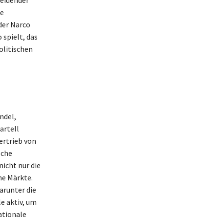
heidender
te
der Narco
 spielt, das
olitischen
ndel,
artell
ertrieb von
sche
nicht nur die
he Märkte.
arunter die
e aktiv, um
ationale