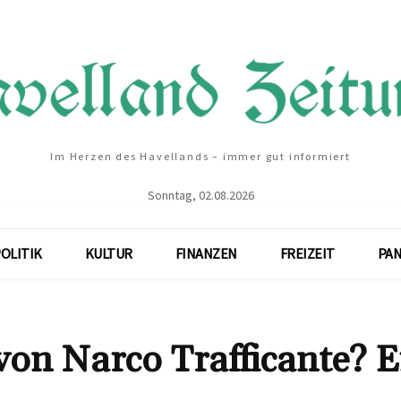
Im Herzen des Havellands – immer gut informiert
Sonntag, 02.08.2026
OLITIK
KULTUR
FINANZEN
FREIZEIT
PA
von Narco Trafficante? E