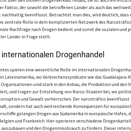
eicht über den bloßen Drogenverkauf hinaus; sie ist auch ein entsc
er Faktor, der sowohl die betroffenen Länder als auch das weltwei
 nachhaltig beeinflusst. Betrachtet man dies, wird deutlich, dass 
ine zentrale Rolle in dem komplizierten Netzwerk des Narcotráfico
onale Nachfrage nach Drogen bedient und somit die sozialen und p
ler Länder in Frage stellt.
m internationalen Drogenhandel
antes spielen eine wesentliche Rolle im internationalen Drogenha
in Lateinamerika, wo Verbrechenssyndicate wie das Guadalajara-K
e Organisationen sind stark in den Anbau, die Produktion und den V
iert, und tragen zur Entstehung von Narco-Staaten bei, wo politi
Korruption und Gewalt vorherrschen. Der narcotráfico beeinflusst 
haft, sondern hat auch weitreichende Konsequenzen für europäisc
rschiffe gelangen Drogen aus Südamerika in europäische Häfen, d
Belgien und Frankreich. Hier operieren verschiedene Drogenkartell
e auszubauen und den Drogenmissbrauch zu fördern. Dieser intern