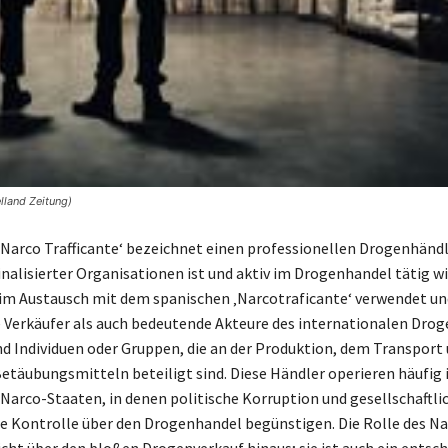
lland Zeitung)
‚Narco Trafficante‘ bezeichnet einen professionellen Drogenhändl
nalisierter Organisationen ist und aktiv im Drogenhandel tätig wir
f im Austausch mit dem spanischen ‚Narcotraficante‘ verwendet un
 Verkäufer als auch bedeutende Akteure des internationalen Dro
ind Individuen oder Gruppen, die an der Produktion, dem Transport
Betäubungsmitteln beteiligt sind. Diese Händler operieren häufig 
arco-Staaten, in denen politische Korruption und gesellschaftli
die Kontrolle über den Drogenhandel begünstigen. Die Rolle des N