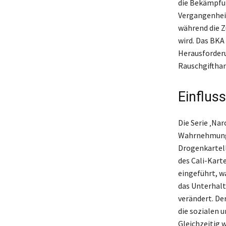
die Bekämpfun
Vergangenheit
während die 
wird. Das BKA
Herausforderu
Rauschgifthan
Einflus
Die Serie ‚Nar
Wahrnehmung 
Drogenkartell
des Cali-Kart
eingeführt, wa
das Unterhalt
verändert. Der
die sozialen 
Gleichzeitig w