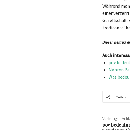
Während manch
einer verzerr
Gesellschaft. 
trafficante‘ b
Auch interess
pov bedeut
Mähren Bed
Was bedeut
Teilen
Vorheriger Artik
pov bedeutun