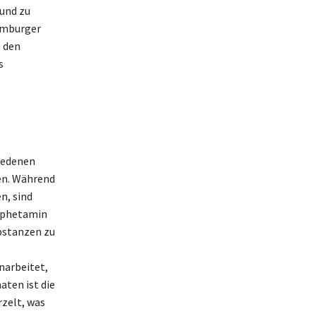
 und zu
Hamburger
n den
s
iedenen
en. Während
n, sind
amphetamin
bstanzen zu
arbeitet,
aten ist die
rzelt, was