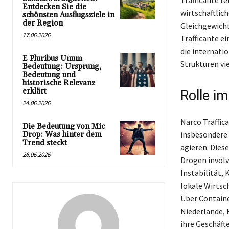
Trafficante r
Entdecken Sie die
wirtschaftlich
schönsten Ausflugsziele in
der Region
Gleichgewicht
17.06.2026
Trafficante e
die internati
E Pluribus Unum
Strukturen vie
Bedeutung: Ursprung,
Bedeutung und
historische Relevanz
erklärt
Rolle i
24.06.2026
Narco Traffic
Die Bedeutung von Mic
insbesondere 
Drop: Was hinter dem
Trend steckt
agieren. Dies
26.06.2026
Drogen involv
Instabilität, 
lokale Wirtsc
Über Containe
Niederlande, 
ihre Geschäft