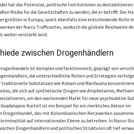
del hat das Potenzial, politische Institutionen zu destabilisieren
ten Risiko für die Gesellschaften zu werden, die er betrifft. Der 
er größten in Europa, spielt ebenfalls eine entscheidende Rolle i
werken der Narco Trafficantes, wodurch die globale Reichweite de
 weiter verstärkt wird.
hiede zwischen Drogenhändlern
Drogenhandels ist komplex und facettenreich, geprägt von versch
genhändlern, die unterschiedliche Rollen und Strategien verfolg
uf traditionelle Substanzen wie Kokain und Marihuana konzentriere
cantes, die sich auf synthetische Drogen wie Amphetamin, Meth
pezialisieren, um den wachsenden Markt für neue psychoaktive Su
Guadalajara-Kartell ist ein Beispiel für ein merkliches Akteur im
n Drogenhandel, das mit Kolumbianischen Netzwerken zusammen
kriminalität auf internationaler Ebene zu betreiben. In Narco-Sta
ischen Drogenhändlern und politischen Strukturen oft tief verwu