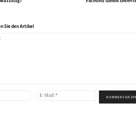
bkürzung?
Facetten dieses liebevo
 Sie den Artikel
Name:*
E-
Mail:*