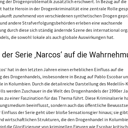
g der Drogenproblematik zusätzlich erschwert. In Bezug auf die
 hatte Heroin in der Drogenkriminalität eine zentrale Rolle gespi
Zukunft zunehmend von verschiedenen synthetischen Drogen gepr
 und andere Strafverfolgungsbehörden erleben eine wachsende
ng durch diese sich ständig ändernde Szene des international org
dels, die sowohl lokale als auch globale Auswirkungen hat.
s der Serie ‚Narcos‘ auf die Wahrneh
cos‘ hat in den letzten Jahren einen erheblichen Einfluss auf die
des Drogenhandels, insbesondere in Bezug auf Pablo Escobar un
e in Kolumbien. Durch die detailreiche Darstellung des Medellín-K
ells werden Zuschauer in die Welt des Drogenhandels der 1990er J
s zu einer Faszination für das Thema führt. Diese Kriminalserie ha
ungsmedium beeinflusst, sondern auch das öffentliche Bewusstse
 Einfluss der Serie geht über bloße Sensationsgier hinaus; sie gibt
und wirtschaftlichen Strukturen, die den Drogenhandel in Kolumbi
ird die Glorifizierung von kriminellen Figuren wie Escobar kritisc