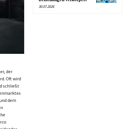
30.07.2026
er, der
d. Oft wird
d schließt
genmarktes
 und dem
in
che
arco