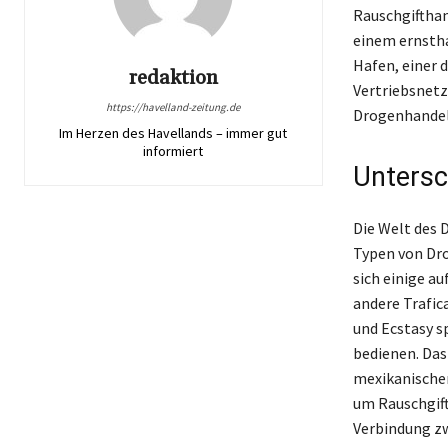
Rauschgifthan
einem ernsthaf
Hafen, einer d
redaktion
Vertriebsnetz
https://havelland-zeitung.de
Drogenhandels
Im Herzen des Havellands – immer gut
informiert
Untersc
Die Welt des 
Typen von Dro
sich einige a
andere Trafi
und Ecstasy s
bedienen. Das 
mexikanische
um Rauschgift
Verbindung zw