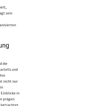
elt,
ägt sein
anisierten
mung
d die
artells und
ahre
t nicht nur
in
 Einblicke in
en prägen.
h betrachtet.