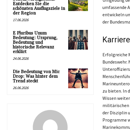
Umgebung des 
Entdecken Sie die
umfassende Au
schönsten Ausflugsziele in
der Region
entwickeln un
17.06.2026
der Bundesmar
E Pluribus Unum
Bedeutung: Ursprung,
Karrier
Bedeutung und
historische Relevanz
erklärt
Erfolgreiche 
24.06.2026
Bundeswehr. N
Unteroffizier
Die Bedeutung von Mic
Menschenführu
Drop: Was hinter dem
Trend steckt
Marineunterof
26.06.2026
zu bieten. In
Wissen weiter
militärischen
der Disziplin
Programme wie
Marinekommand