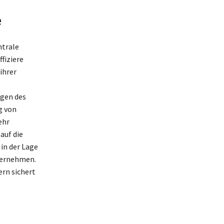
e
ntrale
fiziere
ihrer
ngen des
g von
ehr
auf die
 in der Lage
bernehmen.
ern sichert