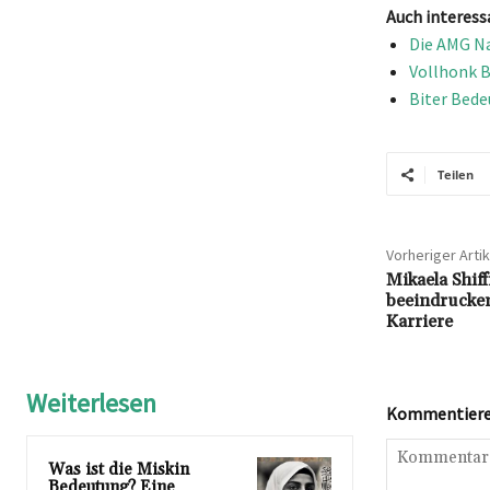
Auch interess
Die AMG Na
Vollhonk B
Biter Bede
Teilen
Vorheriger Artik
Mikaela Shiff
beeindrucke
Karriere
Weiterlesen
Kommentieren
Was ist die Miskin
Bedeutung? Eine