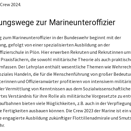
 Crew 2024.
ungswege zur Marineunteroffizier
g zum Marineunteroffizier in der Bundeswehr beginnt mit der
ng, gefolgt von einer spezialisierten Ausbildung an der
fizierschule in Plön. Hier erwerben Rekruten und Rekrutinnen u
 Praxisfächern, die sowohl militärische Theorie als auch praktisch
mfassen. Der Lehrplan enthält wesentliche Themen wie Wehrrecht
oziales Handeln, die für die Menschenführung von großer Bedeutun
terinnen und Offizieranwärter profitieren von intensivem militäri
der Vermittlung von Kenntnissen aus dem Sozialwissenschaftlichen
tes Verständnis für ihre Rolle als militärische Vorgesetzte zu ent
laufbahnen bieten viele Möglichkeiten, z.B. auch in der Verpflegu
re Fertigkeiten ausbauen können. Die Crew 2023 der Marine ist ein 
die engagierte Ausbildung zukünftiger Flottillenadmirale und Smut
hr.