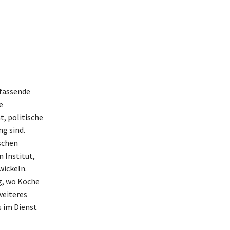
mfassende
e
, politische
g sind.
schen
 Institut,
wickeln.
ng, wo Köche
weiteres
s im Dienst