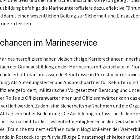
Plöner Sees und die malerische Landschaft von Plön gelegt. Dies
sbildung befähigt die Marineunteroffiziere dazu, effektive Führun
d damit einen wesentlichen Beitrag zur Sicherheit und Einsatzber
ine zu leisten.
echancen im Marineservice
Marineunteroffiziere haben vielschichtige Karrierechancen innerha
ach der Grundausbildung an der Marineunteroffizierschule in Plön
schule erhält man umfassende Kenntnisse in Praxisfächern sowie 
ng. Als Abteilungsleiter und Ansprechpartner für Rekruten sind
fiziere gefordert, militärischen Vorgesetzten Beratung und Unt
 der Rolle als Offizieranwärterinnen und Offizieranwärter kann das
 vertieft werden. Zudem sind Sicherheitsmaßnahmen und die Orga
 Alltag von hoher Bedeutung. Die Ausbildung umfasst auch den Fo
 und Teamarbeit fördert, essentielle Fähigkeiten in der Deutschen 
 „Train the trainer“ eröffnen zudem Möglichkeiten der Weiterbi
o in Rostock sorgt für vielfältige Einsatzmöglichkeiten und K