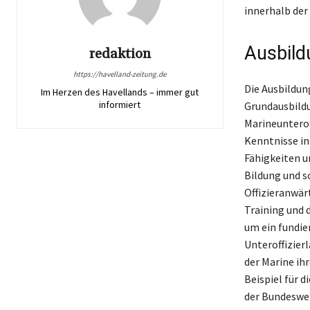
innerhalb der
Ausbild
redaktion
https://havelland-zeitung.de
Die Ausbildun
Im Herzen des Havellands – immer gut
informiert
Grundausbildu
Marineunterof
Kenntnisse in
Fähigkeiten u
Bildung und s
Offizieranwär
Training und 
um ein fundier
Unteroffizier
der Marine ih
Beispiel für 
der Bundeswe