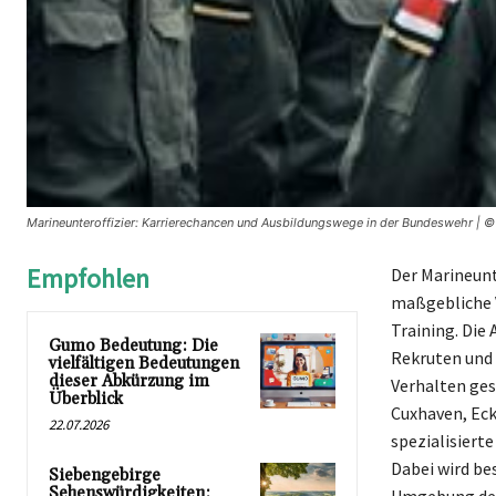
Marineunteroffizier: Karrierechancen und Ausbildungswege in der Bundeswehr | ©
Empfohlen
Der Marineunt
maßgebliche V
Training. Die 
Gumo Bedeutung: Die
Rekruten und 
vielfältigen Bedeutungen
dieser Abkürzung im
Verhalten ges
Überblick
Cuxhaven, Eck
22.07.2026
spezialisiert
Dabei wird be
Siebengebirge
Sehenswürdigkeiten: