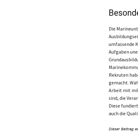
Besonde
Die Marineunt
Ausbildungsei
umfassende Ke
Aufgaben uner
Grundausbildu
Marinekomman
Rekruten habe
gemacht. Währ
Arbeit mit mil
sind, die Ver
Diese fundier
auch die Quali