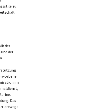
e
gsstile zu
eitschaft
lb der
 und der
in
erstützung
 erworbene
nisation im
rmaldienst,
Marine.
ldung. Das
arrierewege