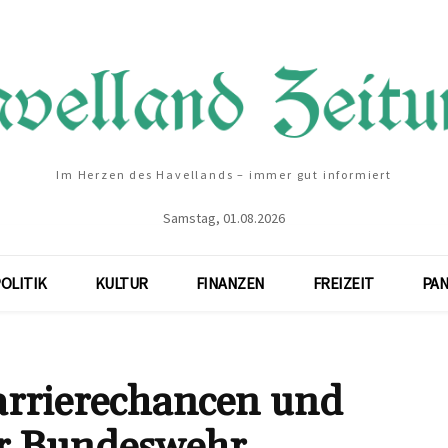
Im Herzen des Havellands – immer gut informiert
Samstag, 01.08.2026
OLITIK
KULTUR
FINANZEN
FREIZEIT
PA
arrierechancen und
er Bundeswehr