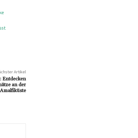
ke
sst
chster Artikel
: Entdecken
hätze an der
Amalfiküste