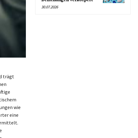
30.07.2026
d trägt
hen
ftige
atischem
tungen wie
rter eine
rmittelt.
e