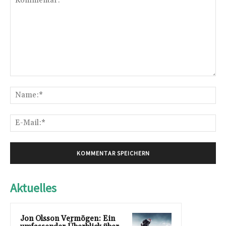
Kommentar:
Na
E-
Mai
Aktuelles
Jon Olsson Vermögen: Ein