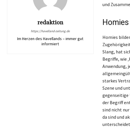
und Zusammenh
Homies 
redaktion
https://havelland-zeitung.de
Homies bilden
Im Herzen des Havellands – immer gut
informiert
Zugehörigkeit
Slang, hat si
Begriffe, wie 
Anwendung, je
allgemeingült
starkes Vertr
Szene und unt
gegenseitige 
der Begriff e
sind nicht nu
da sind und a
unterscheidet