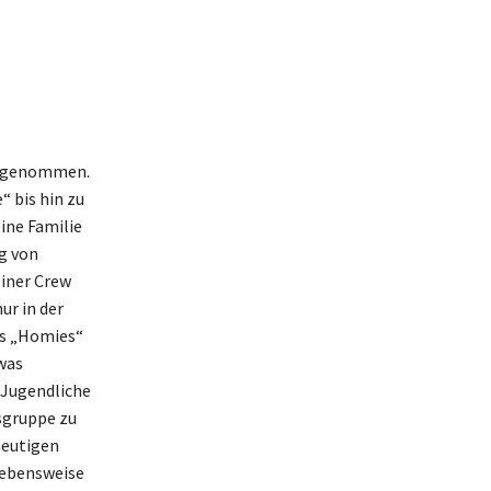
eingenommen.
 bis hin zu
ine Familie
g von
einer Crew
ur in der
ls „Homies“
was
 Jugendliche
sgruppe zu
heutigen
 Lebensweise