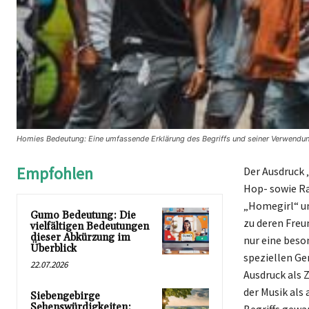
Homies Bedeutung: Eine umfassende Erklärung des Begriffs und seiner Verwendun
Empfohlen
Der Ausdruck 
Hop- sowie Ra
„Homegirl“ un
Gumo Bedeutung: Die
zu deren Freu
vielfältigen Bedeutungen
dieser Abkürzung im
nur eine beso
Überblick
speziellen Ge
22.07.2026
Ausdruck als 
der Musik als 
Siebengebirge
Sehenswürdigkeiten: