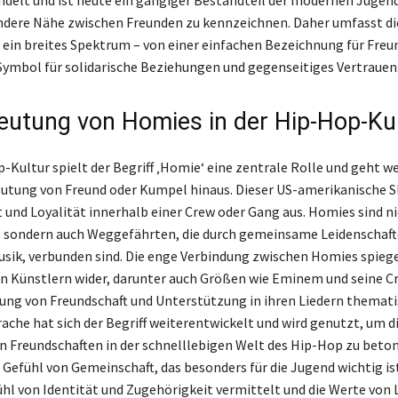
ndelt und ist heute ein gängiger Bestandteil der modernen Jugen
ndere Nähe zwischen Freunden zu kennzeichnen. Daher umfasst d
ein breites Spektrum – von einer einfachen Bezeichnung für Freun
Symbol für solidarische Beziehungen und gegenseitiges Vertrauen
eutung von Homies in der Hip-Hop-Ku
-Kultur spielt der Begriff ‚Homie‘ eine zentrale Rolle und geht we
utung von Freund oder Kumpel hinaus. Dieser US-amerikanische S
 und Loyalität innerhalb einer Crew oder Gang aus. Homies sind ni
 sondern auch Weggefährten, die durch gemeinsame Leidenschaft
usik, verbunden sind. Die enge Verbindung zwischen Homies spiegel
n Künstlern wider, darunter auch Größen wie Eminem und seine Cr
tung von Freundschaft und Unterstützung in ihren Liedern thematis
ache hat sich der Begriff weiterentwickelt und wird genutzt, um d
 Freundschaften in der schnelllebigen Welt des Hip-Hop zu beto
n Gefühl von Gemeinschaft, das besonders für die Jugend wichtig is
ühl von Identität und Zugehörigkeit vermittelt und die Werte von 