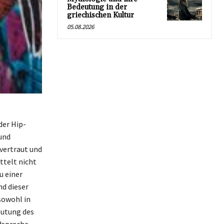
Bedeutung in der
griechischen Kultur
05.08.2026
der Hip-
und
vertraut und
ttelt nicht
u einer
nd dieser
sowohl in
eutung des