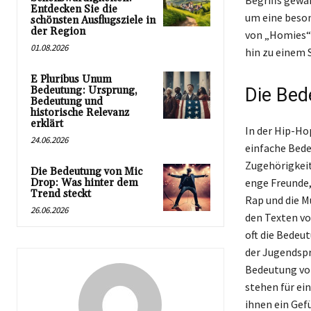
Begriffs gewa
Entdecken Sie die
um eine beso
schönsten Ausflugsziele in
der Region
von „Homies“ 
01.08.2026
hin zu einem 
E Pluribus Unum
Bedeutung: Ursprung,
Die Bed
Bedeutung und
historische Relevanz
erklärt
In der Hip-Hop
24.06.2026
einfache Bede
Zugehörigkeit
Die Bedeutung von Mic
enge Freunde,
Drop: Was hinter dem
Trend steckt
Rap und die M
26.06.2026
den Texten vo
oft die Bedeu
der Jugendspr
Bedeutung von
stehen für ei
ihnen ein Gef