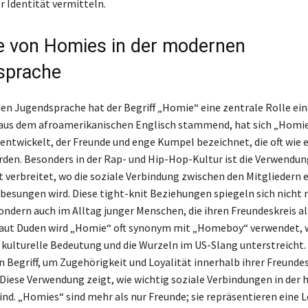
r Identität vermitteln.
le von Homies in der modernen
sprache
en Jugendsprache hat der Begriff „Homie“ eine zentrale Rolle 
aus dem afroamerikanischen Englisch stammend, hat sich „Homie“
 entwickelt, der Freunde und enge Kumpel bezeichnet, die oft wie e
den. Besonders in der Rap- und Hip-Hop-Kultur ist die Verwendun
 verbreitet, wo die soziale Verbindung zwischen den Mitgliedern 
 besungen wird. Diese tight-knit Beziehungen spiegeln sich nicht n
sondern auch im Alltag junger Menschen, die ihren Freundeskreis a
Laut Duden wird „Homie“ oft synonym mit „Homeboy“ verwendet, 
e kulturelle Bedeutung und die Wurzeln im US-Slang unterstreicht.
 Begriff, um Zugehörigkeit und Loyalität innerhalb ihrer Freunde
. Diese Verwendung zeigt, wie wichtig soziale Verbindungen in der 
sind. „Homies“ sind mehr als nur Freunde; sie repräsentieren eine