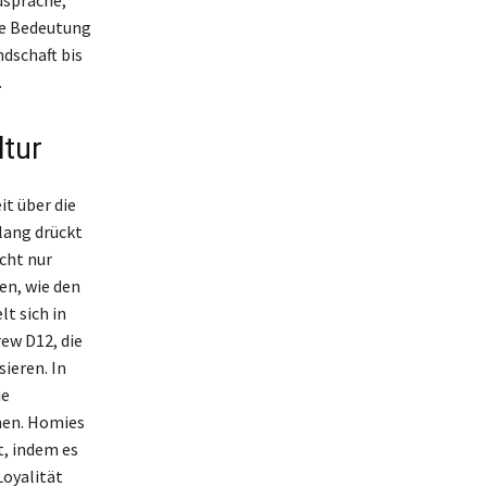
dsprache,
ie Bedeutung
dschaft bis
.
ltur
it über die
lang drückt
cht nur
en, wie den
t sich in
ew D12, die
ieren. In
ie
nen. Homies
t, indem es
Loyalität