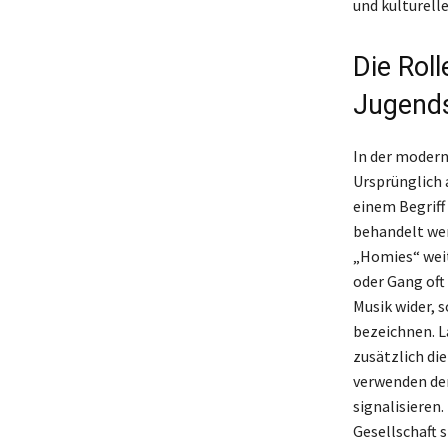
und kulturelle
Die Rol
Jugend
In der modern
Ursprünglich 
einem Begriff
behandelt wer
„Homies“ weit
oder Gang oft
Musik wider, 
bezeichnen. 
zusätzlich di
verwenden den
signalisieren
Gesellschaft 