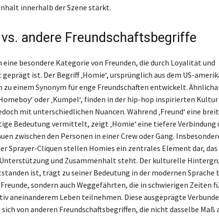
alt innerhalb der Szene stärkt.
vs. andere Freundschaftsbegriffe
 eine besondere Kategorie von Freunden, die durch Loyalität und
 geprägt ist. Der Begriff ‚Homie‘, ursprünglich aus dem US-ameri
ch zu einem Synonym für enge Freundschaften entwickelt. Ähnlicha
‚Homeboy‘ oder ‚Kumpel‘, finden in der hip-hop inspirierten Kultur
doch mit unterschiedlichen Nuancen. Während ‚Freund‘ eine breit
ige Bedeutung vermittelt, zeigt ‚Homie‘ eine tiefere Verbindung 
auen zwischen den Personen in einer Crew oder Gang. Insbesondere
er Sprayer-Cliquen stellen Homies ein zentrales Element dar, das 
Unterstützung und Zusammenhalt steht. Der kulturelle Hintergr
ntstanden ist, trägt zu seiner Bedeutung in der modernen Sprache 
r Freunde, sondern auch Weggefährten, die in schwierigen Zeiten f
ktiv aneinanderem Leben teilnehmen. Diese ausgeprägte Verbund
 sich von anderen Freundschaftsbegriffen, die nicht dasselbe Maß 