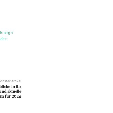
 Energie
ndest
chster Artikel
icke in ihr
und aktuelle
en für 2024