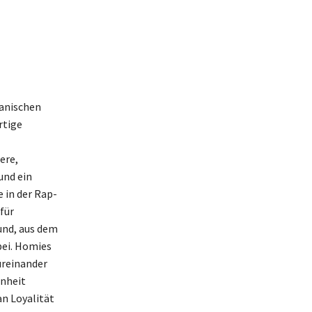
kanischen
rtige
ere,
und ein
 in der Rap-
für
und, aus dem
bei. Homies
üreinander
enheit
an Loyalität