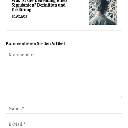
Was ist die Bedeutung eines
Simulanten? Definition und
Erklärung
30.07.2026
Kommentieren Sie den Artikel
Kommentar:
Na
E-