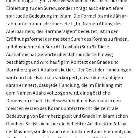
einer einzigartigen Weise verwendet. Sie ist nicht nur eine
Einleitung zu den Suren, sondern trägt auch eine tiefere
spirituelle Bedeutung im Islam. Die Formel bismi allāh ar-
raḥmān ar-raḥīm, die übersetzt „Im Namen Allahs, des
Allerbarmers, des Barmherzigen“ bedeutet, ist in der
Eröffnungsformel der meisten Suren des Korans zu finden,
mit Ausnahme der Sura At-Tawbah (Sura 9). Diese
Ausnahme hat Gelehrte über Jahrhunderte hinweg
beschäftigt und wird häufig im Kontext der Gnade und
Barmherzigkeit Allahs diskutiert. Der Geist der Handlungen
wird durch die Basmala verkörpert, da sie den Gläubigen
daran erinnert, dass jede Handlung, die im Einklang mit
dem Namen Allahs vollzogen wird, eine göttliche
Dimension erhält. Die Anwesenheit der Basmala in den
meisten Versen des Korans unterstreicht die zentrale
Bedeutung von Barmherzigkeit und Gnade im islamischen
Glauben. Sie ist nicht nur ein beliebter Ausdruck im Alltag
der Muslime, sondern auch ein fundamentales Element, das