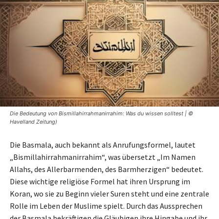
Die Bedeutung von Bismillahirrahmanirrahim: Was du wissen solltest | ©
Havelland Zeitung)
Die Basmala, auch bekannt als Anrufungsformel, lautet
„Bismillahirrahmanirrahim“, was übersetzt „Im Namen
Allahs, des Allerbarmenden, des Barmherzigen“ bedeutet.
Diese wichtige religiöse Formel hat ihren Ursprung im
Koran, wo sie zu Beginn vieler Suren steht und eine zentrale
Rolle im Leben der Muslime spielt. Durch das Aussprechen
der Basmala bekräftigen die Gläubigen ihre Hingabe und ihr