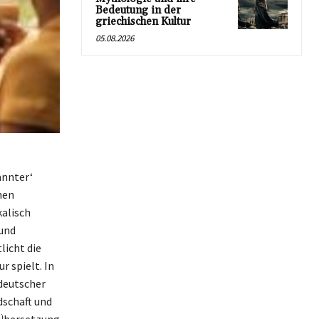
Bedeutung in der
griechischen Kultur
05.08.2026
annter‘
nen
kalisch
 und
licht die
r spielt. In
 deutscher
dschaft und