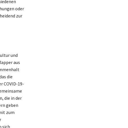
chiedenen
ehungen oder
cheidend zur
ultur und
Rapper aus
sammenhalt
das die
er COVID-19-
 gemeinsame
 die in der
dern geben
omit zum
r
 sich