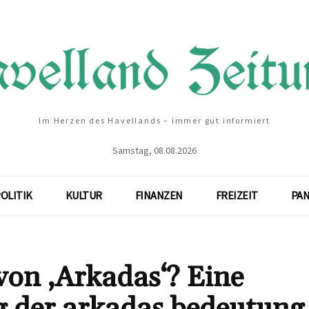
Im Herzen des Havellands – immer gut informiert
Samstag, 08.08.2026
OLITIK
KULTUR
FINANZEN
FREIZEIT
PA
von ‚Arkadas‘? Eine
ng der arkadas bedeutung