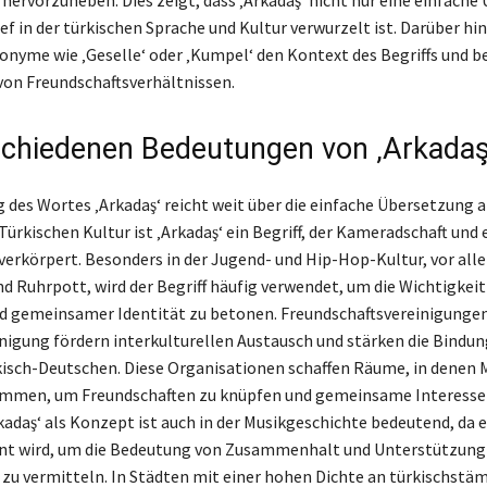
hervorzuheben. Dies zeigt, dass ‚Arkadaş‘ nicht nur eine einfach
ief in der türkischen Sprache und Kultur verwurzelt ist. Darüber hi
onyme wie ‚Geselle‘ oder ‚Kumpel‘ den Kontext des Begriffs und b
on Freundschaftsverhältnissen.
schiedenen Bedeutungen von ‚Arkadaş
 des Wortes ‚Arkadaş‘ reicht weit über die einfache Übersetzung al
 Türkischen Kultur ist ‚Arkadaş‘ ein Begriff, der Kameradschaft und
erkörpert. Besonders in der Jugend- und Hip-Hop-Kultur, vor all
d Ruhrpott, wird der Begriff häufig verwendet, um die Wichtigkeit
nd gemeinsamer Identität zu betonen. Freundschaftsvereinigungen
nigung fördern interkulturellen Austausch und stärken die Bindu
isch-Deutschen. Diese Organisationen schaffen Räume, in denen
en, um Freundschaften zu knüpfen und gemeinsame Interesse
kadaş‘ als Konzept ist auch in der Musikgeschichte bedeutend, da es
nt wird, um die Bedeutung von Zusammenhalt und Unterstützung 
zu vermitteln. In Städten mit einer hohen Dichte an türkischst