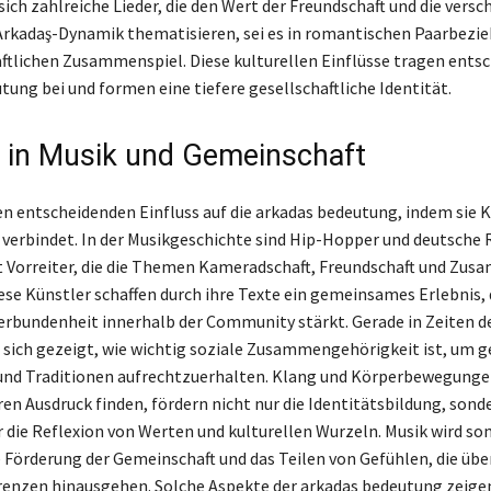
 sich zahlreiche Lieder, die den Wert der Freundschaft und die vers
Arkadaş-Dynamik thematisieren, sei es in romantischen Paarbezi
ftlichen Zusammenspiel. Diese kulturellen Einflüsse tragen ents
tung bei und formen eine tiefere gesellschaftliche Identität.
s in Musik und Gemeinschaft
en entscheidenden Einfluss auf die arkadas bedeutung, indem sie K
verbindet. In der Musikgeschichte sind Hip-Hopper und deutsche 
 Vorreiter, die die Themen Kameradschaft, Freundschaft und Zu
iese Künstler schaffen durch ihre Texte ein gemeinsames Erlebnis, 
rbundenheit innerhalb der Community stärkt. Gerade in Zeiten d
sich gezeigt, wie wichtig soziale Zusammengehörigkeit ist, um
nd Traditionen aufrechtzuerhalten. Klang und Körperbewegungen,
ren Ausdruck finden, fördern nicht nur die Identitätsbildung, son
 die Reflexion von Werten und kulturellen Wurzeln. Musik wird s
ie Förderung der Gemeinschaft und das Teilen von Gefühlen, die übe
Grenzen hinausgehen. Solche Aspekte der arkadas bedeutung zeigen