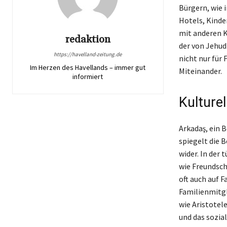
Bürgern, wie 
Hotels, Kinde
mit anderen K
redaktion
der von Jehud-
https://havelland-zeitung.de
nicht nur für
Im Herzen des Havellands – immer gut
Miteinander.
informiert
Kulture
Arkadaş, ein 
spiegelt die 
wider. In der 
wie Freundsch
oft auch auf 
Familienmitgl
wie Aristotel
und das sozial