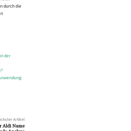
n durch die
en
in der
e?
d Anwendung
chster Artikel
er Aldi Name