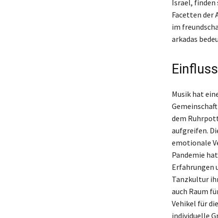
Israel, finden
Facetten der 
im freundscha
arkadas bedeu
Einflus
Musik hat ein
Gemeinschaft 
dem Ruhrpott
aufgreifen. D
emotionale Ve
Pandemie hat 
Erfahrungen u
Tanzkultur ih
auch Raum für
Vehikel für d
individuelle 