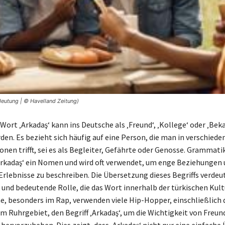
deutung | © Havelland Zeitung)
Wort ‚Arkadaş‘ kann ins Deutsche als ‚Freund‘, ‚Kollege‘ oder ‚Bek
den. Es bezieht sich häufig auf eine Person, die man in verschiede
onen trifft, sei es als Begleiter, Gefährte oder Genosse. Grammati
Arkadaş‘ ein Nomen und wird oft verwendet, um enge Beziehungen
lebnisse zu beschreiben. Die Übersetzung dieses Begriffs verdeut
 und bedeutende Rolle, die das Wort innerhalb der türkischen Kultu
e, besonders im Rap, verwenden viele Hip-Hopper, einschließlich
m Ruhrgebiet, den Begriff ‚Arkadaş‘, um die Wichtigkeit von Freun