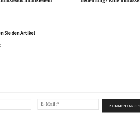
 Bumsteads finanziellem
Bedeutung? Eine umfasse
 Sie den Artikel
Name:*
E-
Mail:*