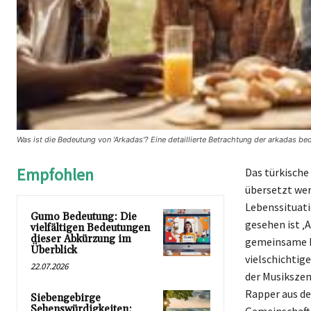
Was ist die Bedeutung von 'Arkadas'? Eine detaillierte Betrachtung der arkadas be
Empfohlen
Das türkische 
übersetzt wer
Lebenssituati
Gumo Bedeutung: Die
gesehen ist ‚
vielfältigen Bedeutungen
dieser Abkürzung im
gemeinsame Er
Überblick
vielschichtige
22.07.2026
der Musikszen
Rapper aus de
Siebengebirge
Sehenswürdigkeiten: