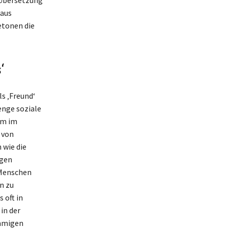
e Übersetzung
naus
etonen die
‘
s ‚Freund‘
 enge soziale
em im
 von
 wie die
ngen
 Menschen
n zu
 oft in
in der
ämmigen