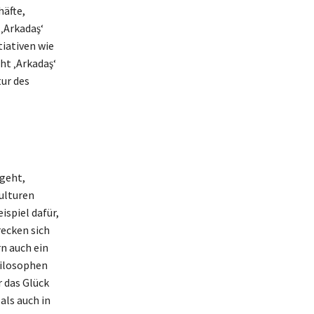
häfte,
‚Arkadaş‘
tiativen wie
eht ‚Arkadaş‘
tur des
sgeht,
ulturen
ispiel dafür,
recken sich
n auch ein
hilosophen
 das Glück
als auch in