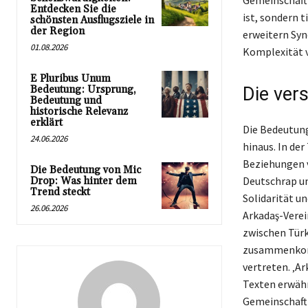
Gemeinschaft 
Entdecken Sie die
ist, sondern t
schönsten Ausflugsziele in
der Region
erweitern Syn
01.08.2026
Komplexität v
E Pluribus Unum
Bedeutung: Ursprung,
Die ver
Bedeutung und
historische Relevanz
erklärt
Die Bedeutung
24.06.2026
hinaus. In der
Beziehungen v
Die Bedeutung von Mic
Deutschrap un
Drop: Was hinter dem
Trend steckt
Solidarität u
26.06.2026
Arkadaş-Verei
zwischen Türk
zusammenkomm
vertreten. ‚Ar
Texten erwäh
Gemeinschaft 