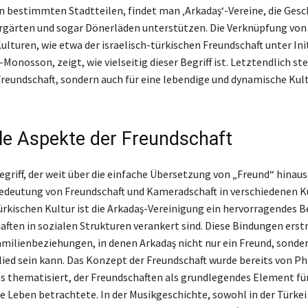
in bestimmten Stadtteilen, findet man ‚Arkadaş‘-Vereine, die Gesc
rgärten und sogar Dönerläden unterstützen. Die Verknüpfung von 
ulturen, wie etwa der israelisch-türkischen Freundschaft unter Ini
Monosson, zeigt, wie vielseitig dieser Begriff ist. Letztendlich st
 Freundschaft, sondern auch für eine lebendige und dynamische Kul
lle Aspekte der Freundschaft
Begriff, der weit über die einfache Übersetzung von „Freund“ hinau
Bedeutung von Freundschaft und Kameradschaft in verschiedenen K
türkischen Kultur ist die Arkadaş-Vereinigung ein hervorragendes Be
aften in sozialen Strukturen verankert sind. Diese Bindungen erst
Familienbeziehungen, in denen Arkadaş nicht nur ein Freund, sonder
ied sein kann. Das Konzept der Freundschaft wurde bereits von P
es thematisiert, der Freundschaften als grundlegendes Element für
e Leben betrachtete. In der Musikgeschichte, sowohl in der Türkei 