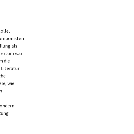
olle,
 Komponisten
llung als
ltertum war
m die
 Literatur
che
le, wie
n
m
sondern
utung