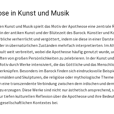
se in Kunst und Musik
den Kunst und Musik spielt das Motiv der Apotheose eine zentrale R
in der antiken Kunst und der Blütezeit des Barock. Künstler und
bliche verherrlicht und vergöttert, indem sie diese in einer Darste
er in übernatürlichen Zuständen mehrfach interpretierten. Im A
ult weit verbreitet, wobei die Apotheose häufig genutzt wurde, u
ten von großen Persönlichkeiten zu zelebrieren. In der Kunst und
Motiv durch Werke intensiviert, die das Göttliche und das Menschli
erknüpfen. Besonders im Barock finden sich eindrucksvolle Beispie
emälden und Skulpturen, die religiöse oder mythologische Theme
m eine transzendente Verbindung zwischen dem irdischen und de
u erzeugen. Diese Werke sind nicht nur ästhetisch ansprechend, 
ur tiefen kulturellen Reflexion über die Apotheose und ihre Bede
 gesellschaftlichen Kontextes bei.