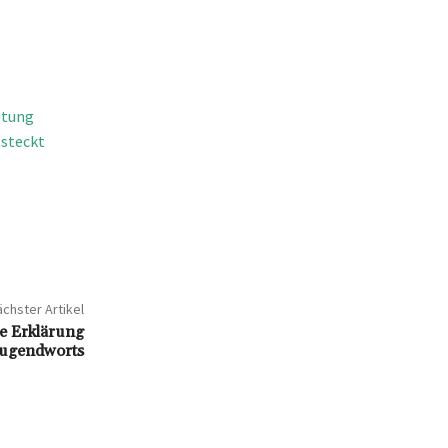
utung
 steckt
chster Artikel
e Erklärung
Jugendworts