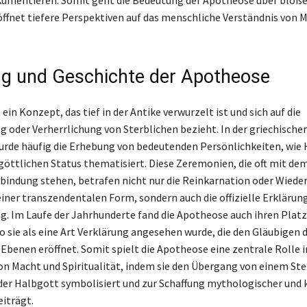
umentieren. Somit geht die Bedeutung der Apotheose über bloß
öffnet tiefere Perspektiven auf das menschliche Verständnis von 
g und Geschichte der Apotheose
ein Konzept, das tief in der Antike verwurzelt ist und sich auf die
g oder Verherrlichung von Sterblichen bezieht. In der griechische
rde häufig die Erhebung von bedeutenden Persönlichkeiten, wie 
göttlichen Status thematisiert. Diese Zeremonien, die oft mit dem
rbindung stehen, betrafen nicht nur die Reinkarnation oder Wiede
einer transzendentalen Form, sondern auch die offizielle Erklärung
g. Im Laufe der Jahrhunderte fand die Apotheose auch ihren Platz
o sie als eine Art Verklärung angesehen wurde, die den Gläubigen
 Ebenen eröffnet. Somit spielt die Apotheose eine zentrale Rolle 
on Macht und Spiritualität, indem sie den Übergang von einem Ste
er Halbgott symbolisiert und zur Schaffung mythologischer und k
eiträgt.