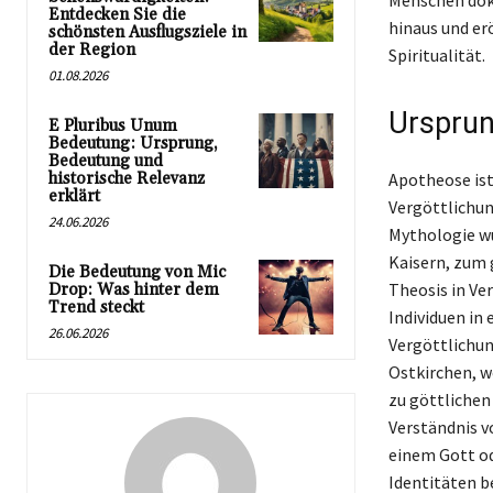
Menschen dok
Entdecken Sie die
hinaus und er
schönsten Ausflugsziele in
der Region
Spiritualität.
01.08.2026
Ursprun
E Pluribus Unum
Bedeutung: Ursprung,
Bedeutung und
historische Relevanz
Apotheose ist 
erklärt
Vergöttlichun
24.06.2026
Mythologie wu
Kaisern, zum 
Die Bedeutung von Mic
Theosis in Ve
Drop: Was hinter dem
Trend steckt
Individuen in 
26.06.2026
Vergöttlichun
Ostkirchen, w
zu göttlichen
Verständnis v
einem Gott od
Identitäten b