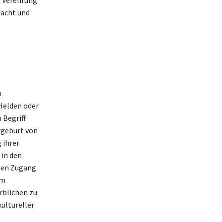
e Verehrung
Macht und
n
Helden oder
 Begriff
rgeburt von
 ihrer
 in den
 den Zugang
im
rblichen zu
ultureller