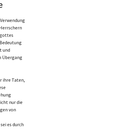
e
n Verwendung
 Herrschern
bgottes
e Bedeutung
t und
en Übergang
r ihre Taten,
ese
iehung
cht nur die
ngen von
sei es durch