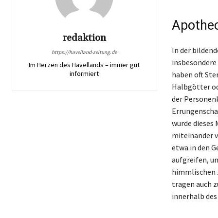
Apotheo
redaktion
In der bilden
https://havelland-zeitung.de
insbesondere 
Im Herzen des Havellands – immer gut
informiert
haben oft Ster
Halbgötter od
der Personenk
Errungenschaf
wurde dieses 
miteinander v
etwa in den G
aufgreifen, u
himmlischen z
tragen auch z
innerhalb des