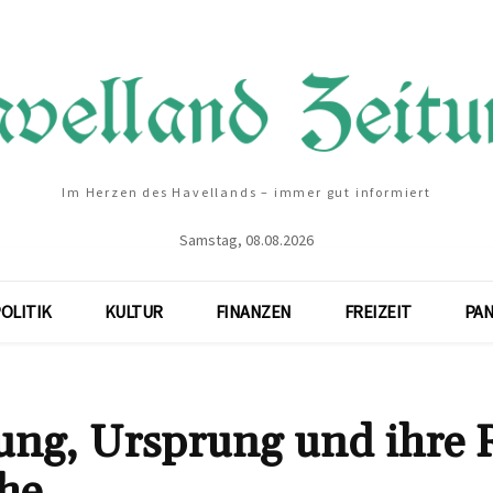
Im Herzen des Havellands – immer gut informiert
Samstag, 08.08.2026
OLITIK
KULTUR
FINANZEN
FREIZEIT
PA
ung, Ursprung und ihre 
he