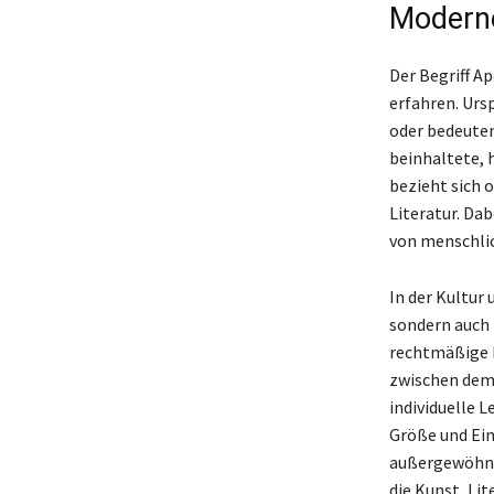
Moderne
Der Begriff 
erfahren. Urs
oder bedeute
beinhaltete, 
bezieht sich 
Literatur. Da
von menschlic
In der Kultur 
sondern auch 
rechtmäßige H
zwischen dem 
individuelle L
Größe und Ein
außergewöhnli
die Kunst, Li