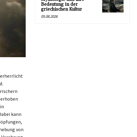
Bedeutung in der
griechischen Kultur
05.08.2026
erherrlicht
d.
errschern
t erhoben
in
Dabei kann
chöpfungen,
Erhebung von