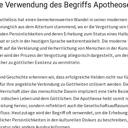
 Verwendung des Begriffs Apotheos
Apothéōsis hat einen bemerkenswerten Wandel in seiner moderne
prünglich aus dem Altertum stammend, wo er die Vergottung von
nden Persönlichkeiten und deren Erhebung zum Status eines Hal
hat er sich in der heutigen Sprache weiterentwickelt. Die modern
oft auf die Verklärung und Verherrlichung von Menschen in der Kuns
bei wird der Prozess der Vergottung allegorisch dargestellt, um d
her zu göttlicher Existenz zu vermitteln.
und Geschichte erkennen wir, dass erfolgreiche Helden nicht nur fü
für ihre angebliche Verbindung zu Gottheiten stilisiert werden. Di
errschaft über das menschliche Dasein impliziert eine tiefe Bez
irdischen Leben und dem Göttlichen. Die Apotheose hebt somit ni
eistung hervor, sondern reflektiert auch die Gesellschaftsauffassu
fluss. Heutzutage wird der Begriff oft verwendet, um die Erhebung
cher Persönlichkeiten in den kulturellen Diskurs zu beschreiben, 
teratur oder andere Ausdrucksformen.