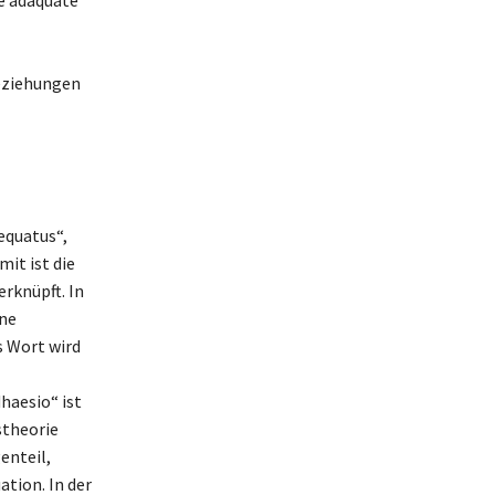
ie adäquate
eziehungen
equatus“,
it ist die
rknüpft. In
ine
s Wort wird
haesio“ ist
stheorie
enteil,
tion. In der