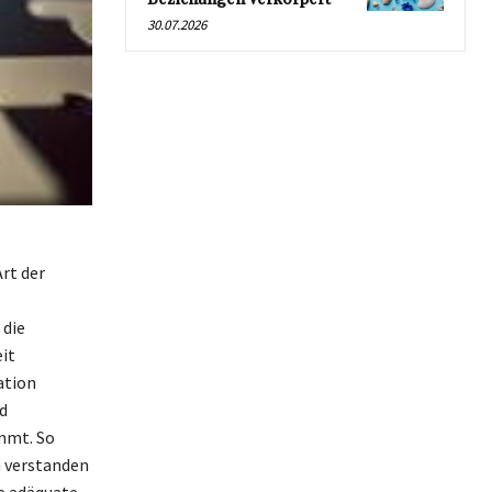
30.07.2026
rt der
 die
it
ation
d
mmt. So
h verstanden