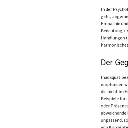
In der Psycho
geht, angemes
Empathie und 
Bedeutung, um
Handlungen tr
harmonisches
Der Geg
Inadäquat bez
empfunden wir
die nicht im 
Beispiele für
oder Präsenta
abweichende B
unpassend, so
von Konzepten