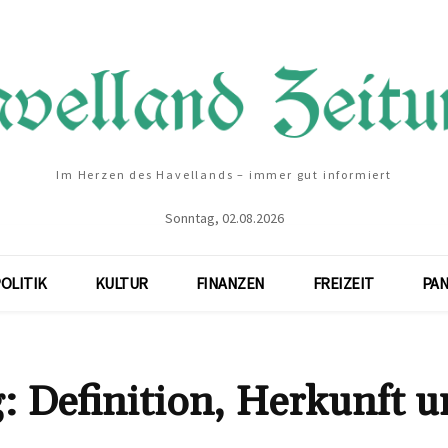
Im Herzen des Havellands – immer gut informiert
Sonntag, 02.08.2026
OLITIK
KULTUR
FINANZEN
FREIZEIT
PA
: Definition, Herkunft 