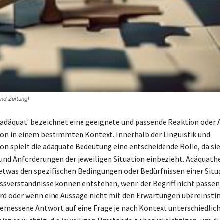
and Zeitung)
‚adäquat‘ bezeichnet eine geeignete und passende Reaktion oder A
n in einem bestimmten Kontext. Innerhalb der Linguistik und
 spielt die adäquate Bedeutung eine entscheidende Rolle, da sie
nd Anforderungen der jeweiligen Situation einbezieht. Adäquathe
etwas den spezifischen Bedingungen oder Bedürfnissen einer Situ
issverständnisse können entstehen, wenn der Begriff nicht passen
d oder wenn eine Aussage nicht mit den Erwartungen übereinsti
emessene Antwort auf eine Frage je nach Kontext unterschiedlic