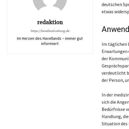
deutschen Spr
etwas widersp
redaktion
Anwendu
https://havelland-zeitung.de
Im Herzen des Havellands – immer gut
informiert
Im täglichen 
Erwartungen u
der Kommunika
Gesprächspart
verdeutlicht 
der Person, u
In der medizi
sich die Ange
Bedürfnisse v
Handlung, die 
Situation des