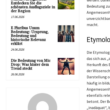
werden. Daher
Entdecken Sie die
Bedeutung zu 
schönsten Ausflugsziele in
der Region
Angemessenhe
17.06.2026
unverzichtba
macht.
E Pluribus Unum
Bedeutung: Ursprung,
Bedeutung und
Etymolo
historische Relevanz
erklärt
24.06.2026
Die Etymologi
das sich aus 
Die Bedeutung von Mic
Herkunft des 
Drop: Was hinter dem
Trend steckt
der Wissensch
26.06.2026
Darstellung o
häufig in bil
Angemessenhei
ebenfalls rel
betont. Der Be
„inadäquat“, 