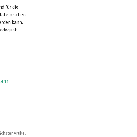
nd für die
 lateinischen
erden kann.
e adäquat
nd 11
chster Artikel