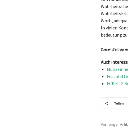
Wahrheitstheor
Wahrheitskrit
Wort „adequat
In vielen Kont
bedeutung zu 
Auch interess
Münzeinhei
Festplatte
FCK STP Be
Teilen
Vorheriger Artik