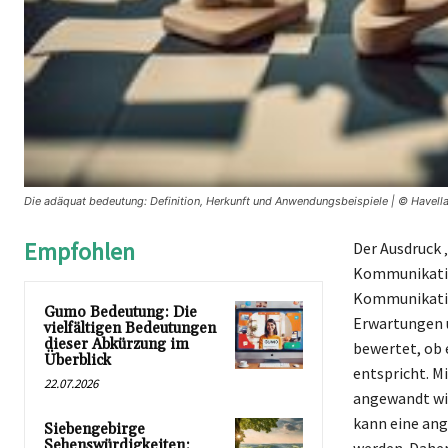
Die adäquat bedeutung: Definition, Herkunft und Anwendungsbeispiele | © Havell
Empfohlen
Der Ausdruck 
Kommunikatio
Kommunikation
Gumo Bedeutung: Die
Erwartungen u
vielfältigen Bedeutungen
dieser Abkürzung im
bewertet, ob 
Überblick
entspricht. M
22.07.2026
angewandt wir
kann eine ang
Siebengebirge
Sehenswürdigkeiten: