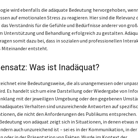
logie wird ebenfalls die adäquate Bedeutung hervorgehoben, wen
sen auf emotionalen Stress zu reagieren. Hier sind die Relevanz 
das Verständnis für die Gefühle und Bedürfnisse anderer von groß
 Unterstützung und Behandlung erfolgreich zu gestalten. Adäqu
agen somit dazu bei, dass in sozialen und professionellen Intera
 Miteinander entsteht.
ensatz: Was ist Inadäquat?
eichnet eine Bedeutungsweise, die als unangemessen oder unpas
d. Es handelt sich um eine Darstellung oder Wiedergabe von Inf
Einklang mit der jeweiligen Umgebung oder den gegebenen Umstä
 inadäquates Verhalten sind unzureichende Antworten auf spezifis
tionen, die nicht den Anforderungen des Publikums entsprechen. 
edeutung von adäquat zeigt sich in Situationen, in denen etwas n
ndern auch unzureichend ist – sei es in der Kommunikation, in der 
 oder in der Präsentation von Fakten. Wurde im Kontext der