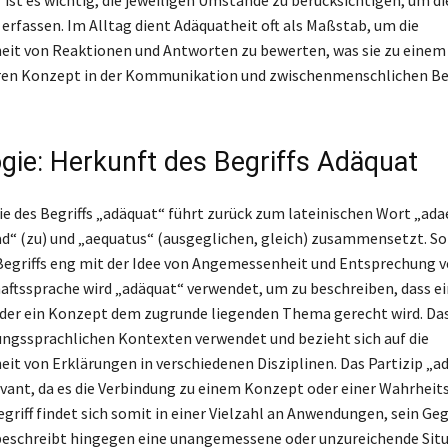
 ist es wichtig, die jeweiligen Umstände zu berücksichtigen, um d
erfassen. Im Alltag dient Adäquatheit oft als Maßstab, um die
it von Reaktionen und Antworten zu bewerten, was sie zu einem
ren Konzept in der Kommunikation und zwischenmenschlichen B
gie: Herkunft des Begriffs Adäquat
e des Begriffs „adäquat“ führt zurück zum lateinischen Wort „ada
„ad“ (zu) und „aequatus“ (ausgeglichen, gleich) zusammensetzt. Som
Begriffs eng mit der Idee von Angemessenheit und Entsprechung ve
aftssprache wird „adäquat“ verwendet, um zu beschreiben, dass e
der ein Konzept dem zugrunde liegenden Thema gerecht wird. Da
dungssprachlichen Kontexten verwendet und bezieht sich auf die
t von Erklärungen in verschiedenen Disziplinen. Das Partizip „ad
evant, da es die Verbindung zu einem Konzept oder einer Wahrheit
griff findet sich somit in einer Vielzahl an Anwendungen, sein Geg
beschreibt hingegen eine unangemessene oder unzureichende Situa