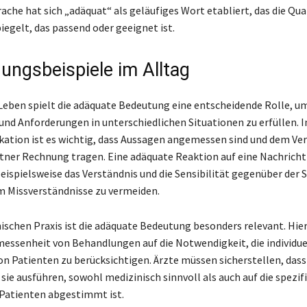
ache hat sich „adäquat“ als geläufiges Wort etabliert, das die Qua
iegelt, das passend oder geeignet ist.
ngsbeispiele im Alltag
Leben spielt die adäquate Bedeutung eine entscheidende Rolle, u
nd Anforderungen in unterschiedlichen Situationen zu erfüllen. 
tion ist es wichtig, dass Aussagen angemessen sind und dem Ver
ner Rechnung tragen. Eine adäquate Reaktion auf eine Nachricht
beispielsweise das Verständnis und die Sensibilität gegenüber der 
m Missverständnisse zu vermeiden.
nischen Praxis ist die adäquate Bedeutung besonders relevant. Hie
messenheit von Behandlungen auf die Notwendigkeit, die individue
on Patienten zu berücksichtigen. Ärzte müssen sicherstellen, dass
sie ausführen, sowohl medizinisch sinnvoll als auch auf die spezif
 Patienten abgestimmt ist.