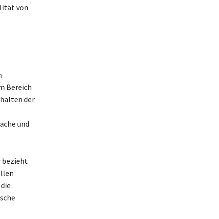
lität von
m
Im Bereich
halten der
Sache und
r bezieht
llen
 die
ische