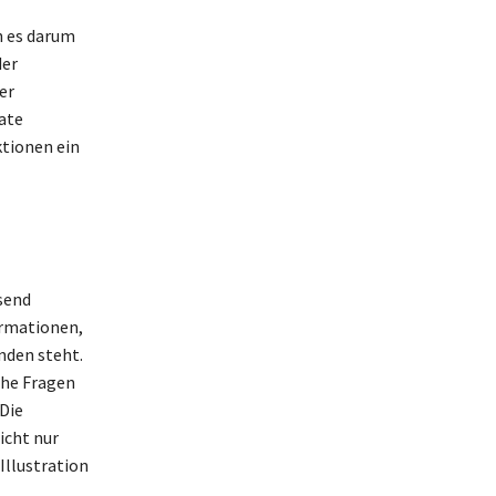
n es darum
der
er
ate
ktionen ein
send
ormationen,
nden steht.
che Fragen
Die
icht nur
Illustration