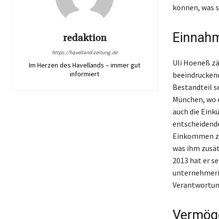
können, was s
Einnahm
redaktion
https://havelland-zeitung.de
Uli Hoeneß zä
Im Herzen des Havellands – immer gut
informiert
beeindruckend
Bestandteil s
München, wo e
auch die Eink
entscheidende
Einkommen zus
was ihm zusät
2013 hat er se
unternehmeris
Verantwortun
Vermöge