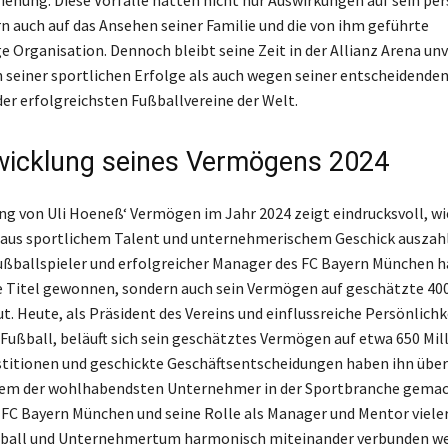
iehung. Diese Vorfälle hatten nicht nur Auswirkungen auf sein per
n auch auf das Ansehen seiner Familie und die von ihm geführte
 Organisation. Dennoch bleibt seine Zeit in der Allianz Arena unv
seiner sportlichen Erfolge als auch wegen seiner entscheidende
der erfolgreichsten Fußballvereine der Welt.
wicklung seines Vermögens 2024
ng von Uli Hoeneß‘ Vermögen im Jahr 2024 zeigt eindrucksvoll, wie
aus sportlichem Talent und unternehmerischem Geschick auszahlt
ßballspieler und erfolgreicher Manager des FC Bayern München ha
e Titel gewonnen, sondern auch sein Vermögen auf geschätzte 400
t. Heute, als Präsident des Vereins und einflussreiche Persönlichk
Fußball, beläuft sich sein geschätztes Vermögen auf etwa 650 Mil
titionen und geschickte Geschäftsentscheidungen haben ihn über
nem der wohlhabendsten Unternehmer in der Sportbranche gemac
 FC Bayern München und seine Rolle als Manager und Mentor vieler
ußball und Unternehmertum harmonisch miteinander verbunden w