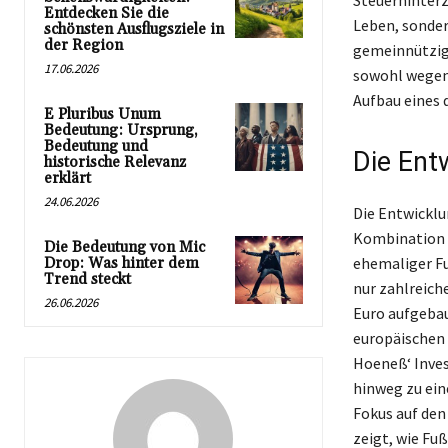
Steuerhinterz
Entdecken Sie die
Leben, sonder
schönsten Ausflugsziele in
der Region
gemeinnützige
17.06.2026
sowohl wegen 
Aufbau eines 
E Pluribus Unum
Bedeutung: Ursprung,
Bedeutung und
Die Ent
historische Relevanz
erklärt
24.06.2026
Die Entwicklu
Kombination 
Die Bedeutung von Mic
ehemaliger Fu
Drop: Was hinter dem
Trend steckt
nur zahlreich
26.06.2026
Euro aufgebau
europäischen 
Hoeneß‘ Inves
hinweg zu ei
Fokus auf den
zeigt, wie F