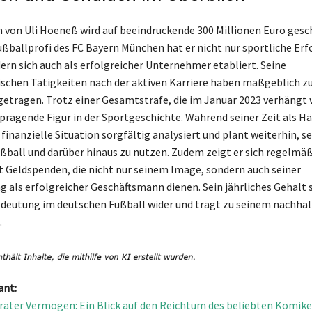
von Uli Hoeneß wird auf beeindruckende 300 Millionen Euro gesch
ßballprofi des FC Bayern München hat er nicht nur sportliche Erf
dern sich auch als erfolgreicher Unternehmer etabliert. Seine
chen Tätigkeiten nach der aktiven Karriere haben maßgeblich z
etragen. Trotz einer Gesamtstrafe, die im Januar 2023 verhängt 
 prägende Figur in der Sportgeschichte. Während seiner Zeit als Hä
finanzielle Situation sorgfältig analysiert und plant weiterhin, s
ußball und darüber hinaus zu nutzen. Zudem zeigt er sich regelmä
 Geldspenden, die nicht nur seinem Image, sondern auch seiner
 als erfolgreicher Geschäftsmann dienen. Sein jährliches Gehalt 
edeutung im deutschen Fußball wider und trägt zu seinem nachhal
.
ant:
räter Vermögen: Ein Blick auf den Reichtum des beliebten Komike