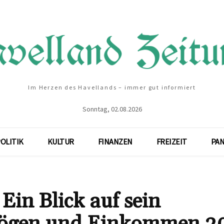
Im Herzen des Havellands – immer gut informiert
Sonntag, 02.08.2026
OLITIK
KULTUR
FINANZEN
FREIZEIT
PA
in Blick auf sein
mögen und Einkommen 2