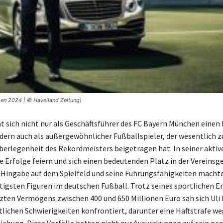
en 2024 | © Havelland Zeitung)
t sich nicht nur als Geschäftsführer des FC Bayern München eine
ern auch als außergewöhnlicher Fußballspieler, der wesentlich z
berlegenheit des Rekordmeisters beigetragen hat. In seiner akti
le Erfolge feiern und sich einen bedeutenden Platz in der Vereinsg
e Hingabe auf dem Spielfeld und seine Führungsfähigkeiten machte
htigsten Figuren im deutschen Fußball. Trotz seines sportlichen E
zten Vermögens zwischen 400 und 650 Millionen Euro sah sich Ul
tlichen Schwierigkeiten konfrontiert, darunter eine Haftstrafe w