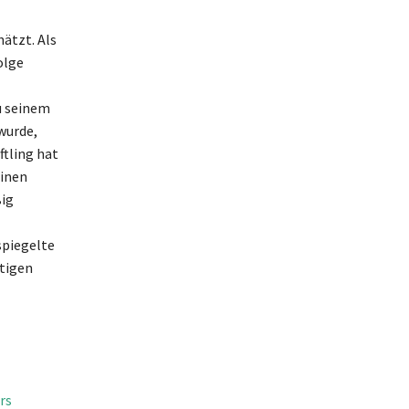
ätzt. Als
olge
u seinem
wurde,
ftling hat
einen
ßig
spiegelte
tigen
rs