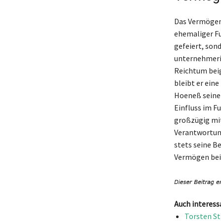
Das Vermögen 
ehemaliger Fu
gefeiert, son
unternehmeris
Reichtum beig
bleibt er eine
Hoeneß seine 
Einfluss im F
großzügig mit
Verantwortung
stets seine B
Vermögen bei
Auch interess
Torsten St