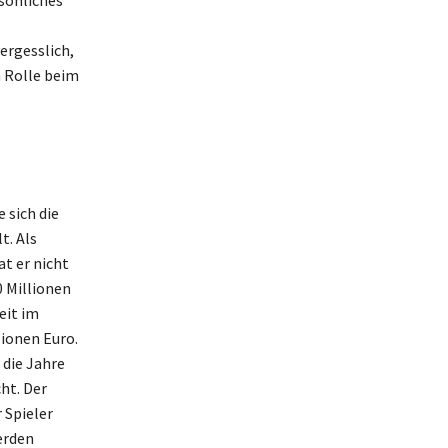
sönliches
ergesslich,
n Rolle beim
 sich die
. Als
t er nicht
 Millionen
eit im
lionen Euro.
 die Jahre
ht. Der
 Spieler
erden