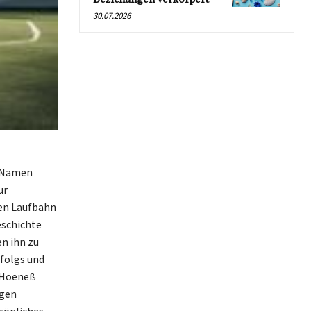
30.07.2026
n Namen
ur
ven Laufbahn
eschichte
n ihn zu
rfolgs und
i Hoeneß
egen