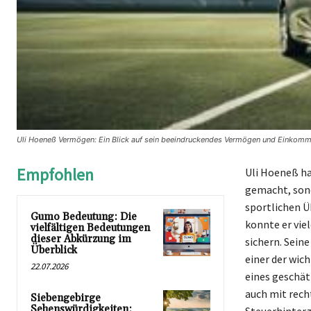
Uli Hoeneß Vermögen: Ein Blick auf sein beeindruckendes Vermögen und Einkomm
Empfohlen
Uli Hoeneß ha
gemacht, sond
sportlichen Ü
Gumo Bedeutung: Die
konnte er vie
vielfältigen Bedeutungen
dieser Abkürzung im
sichern. Sein
Überblick
einer der wic
22.07.2026
eines geschät
auch mit rech
Siebengebirge
Sehenswürdigkeiten: