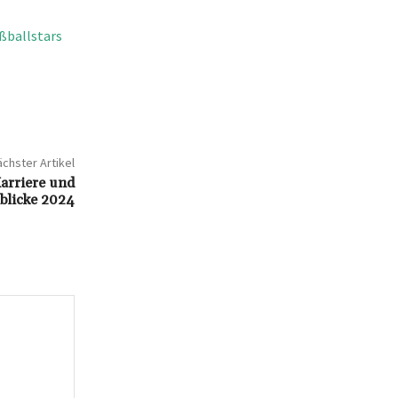
ßballstars
chster Artikel
arriere und
nblicke 2024