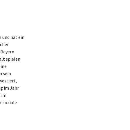
 und hat ein
icher
 Bayern
lt spielen
eine
n sein
vestiert,
ng im Jahr
d im
r soziale