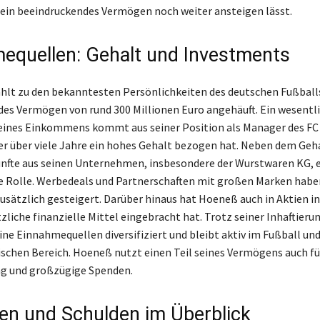
ein beeindruckendes Vermögen noch weiter ansteigen lässt.
equellen: Gehalt und Investments
hlt zu den bekanntesten Persönlichkeiten des deutschen Fußballs
es Vermögen von rund 300 Millionen Euro angehäuft. Ein wesentl
eines Einkommens kommt aus seiner Position als Manager des FC
r über viele Jahre ein hohes Gehalt bezogen hat. Neben dem Geha
ünfte aus seinen Unternehmen, insbesondere der Wurstwaren KG, 
 Rolle. Werbedeals und Partnerschaften mit großen Marken habe
ätzlich gesteigert. Darüber hinaus hat Hoeneß auch in Aktien in
zliche finanzielle Mittel eingebracht hat. Trotz seiner Inhaftieru
ine Einnahmequellen diversifiziert und bleibt aktiv im Fußball un
chen Bereich. Hoeneß nutzt einen Teil seines Vermögens auch fü
g und großzügige Spenden.
n und Schulden im Überblick