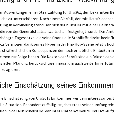
len Auswirkungen einer Strafzahlung für Ufo361, den bekannten Be
nicht zu unterschätzen. Nach einem Vorfall, der mit Hausfriedens
ung in Verbindung stand, sah sich der Künstler mit einer Geldstra
 die von der Generalstaatsanwaltschaft festgelegt wurde. Das Am
hängte Tagessätze, die seine finanzielle Stabilität direkt beeinfl
s Vermögen dank seines Hypes in der Hip-Hop-Szene relativ hoch
e strafrechtlichen Konsequenzen dennoch erhebliche Einbußen i
en zur Folge haben. Die Kosten der Strafe sind ein Faktor, den 
anziellen Planung berücksichtigen muss, um auch weiterhin erfolgr
 zu agieren.
liche Einschätzung seines Einkommen
che Einschätzung von Ufo361s Einkommen wirft ein interessantes L
lle Situation. Besonders auffällig ist, dass trotz seiner umfangrei
en in der Musikindustrie, darunter Plattenverkäufe und Live-Auftr