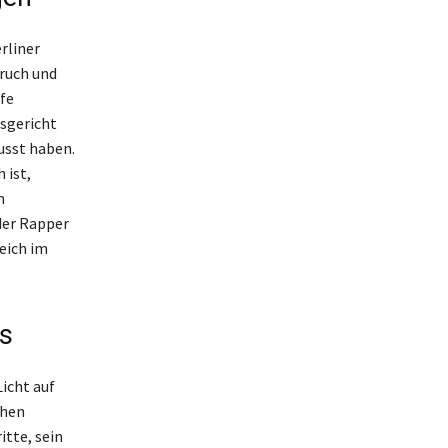
rliner
bruch und
fe
tsgericht
usst haben.
 ist,
m
der Rapper
eich im
s
icht auf
chen
itte, sein