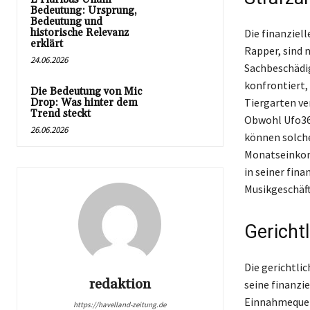
Bedeutung: Ursprung,
Bedeutung und
historische Relevanz
Die finanziel
erklärt
Rapper, sind 
24.06.2026
Sachbeschädig
konfrontiert,
Die Bedeutung von Mic
Tiergarten ver
Drop: Was hinter dem
Trend steckt
Obwohl Ufo361
26.06.2026
können solch
Monatseinkomm
in seiner fin
Musikgeschäft
Gericht
Die gerichtli
redaktion
seine finanzie
Einnahmequell
https://havelland-zeitung.de