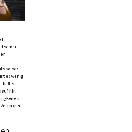
elt
l seiner
 er
ts seiner
ist es wenig
schaften
rauf hin,
erigkeiten
in Vermögen
gen