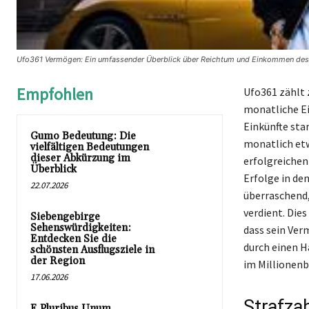
Ufo361 Vermögen: Ein umfassender Überblick über Reichtum und Einkommen des 
Empfohlen
Ufo361 zählt 
monatliche Ei
Einkünfte sta
Gumo Bedeutung: Die
monatlich etw
vielfältigen Bedeutungen
dieser Abkürzung im
erfolgreichen
Überblick
Erfolge in de
22.07.2026
überraschend,
verdient. Die
Siebengebirge
Sehenswürdigkeiten:
dass sein Ver
Entdecken Sie die
durch einen H
schönsten Ausflugsziele in
der Region
im Millionenb
17.06.2026
Strafza
E Pluribus Unum