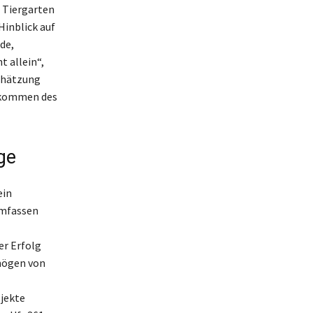
 Tiergarten
Hinblick auf
de,
 allein“,
schätzung
inkommen des
ge
ein
umfassen
er Erfolg
rmögen von
jekte