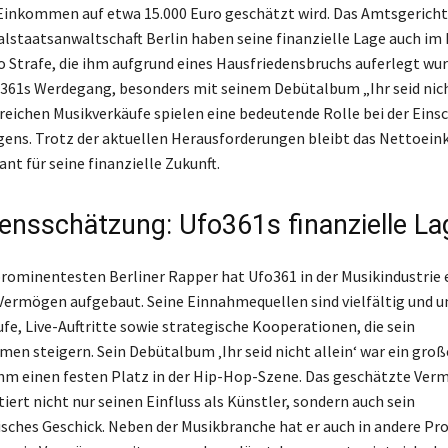
inkommen auf etwa 15.000 Euro geschätzt wird. Das Amtsgericht
alstaatsanwaltschaft Berlin haben seine finanzielle Lage auch im 
ro Strafe, die ihm aufgrund eines Hausfriedensbruchs auferlegt wur
361s Werdegang, besonders mit seinem Debütalbum „Ihr seid nicht
greichen Musikverkäufe spielen eine bedeutende Rolle bei der Ein
gens. Trotz der aktuellen Herausforderungen bleibt das Nettoe
nt für seine finanzielle Zukunft.
nsschätzung: Ufo361s finanzielle La
 prominentesten Berliner Rapper hat Ufo361 in der Musikindustrie 
Vermögen aufgebaut. Seine Einnahmequellen sind vielfältig und 
fe, Live-Auftritte sowie strategische Kooperationen, die sein
n steigern. Sein Debütalbum ‚Ihr seid nicht allein‘ war ein groß
ihm einen festen Platz in der Hip-Hop-Szene. Das geschätzte Ve
iert nicht nur seinen Einfluss als Künstler, sondern auch sein
ches Geschick. Neben der Musikbranche hat er auch in andere Pro