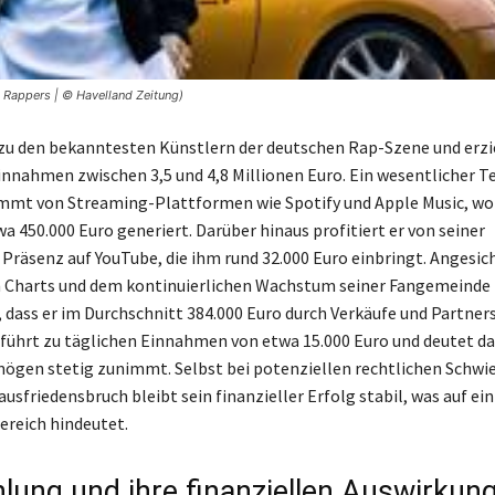
Rappers | © Havelland Zeitung)
zu den bekanntesten Künstlern der deutschen Rap-Szene und erzi
nnahmen zwischen 3,5 und 4,8 Millionen Euro. Ein wesentlicher Tei
mmt von Streaming-Plattformen wie Spotify und Apple Music, wo
a 450.000 Euro generiert. Darüber hinaus profitiert er von seiner
 Präsenz auf YouTube, die ihm rund 32.000 Euro einbringt. Angesich
n Charts und dem kontinuierlichen Wachstum seiner Fangemeinde 
 dass er im Durchschnitt 384.000 Euro durch Verkäufe und Partner
s führt zu täglichen Einnahmen von etwa 15.000 Euro und deutet da
mögen stetig zunimmt. Selbst bei potenziellen rechtlichen Schwi
ausfriedensbruch bleibt sein finanzieller Erfolg stabil, was auf e
ereich hindeutet.
hlung und ihre finanziellen Auswirkun