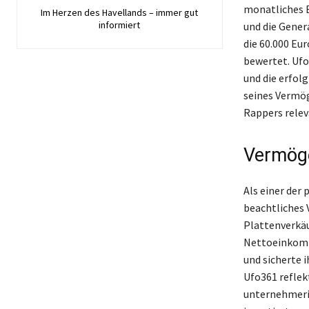
monatliches E
Im Herzen des Havellands – immer gut
informiert
und die Gener
die 60.000 Eu
bewertet. Ufo
und die erfol
seines Vermö
Rappers releva
Vermöge
Als einer der
beachtliches 
Plattenverkäu
Nettoeinkomme
und sicherte 
Ufo361 reflekt
unternehmeris