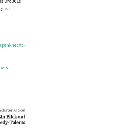
ss Ufo361s
t ist.
Wagenknecht-
ners
chster Artikel
in Blick auf
edy-Talents