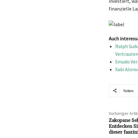
investiert, w
finanzielle L
Auch interess
Ralph Suik
Vertraute
Smudo Verm
Xabi Alons
Teilen
Vorheriger Artik
Zakopane Se
Entdecken Si
dieser faszin