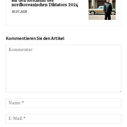
auf den Reichtum des
nordkoreanischen Diktators 2024
30.07.2026
Kommentieren Sie den Artikel
Kommentar:
Na
E-
Mai