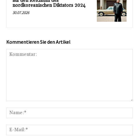
auf den Reichtum des
nordkoreanischen Diktators 2024
30.07.2026
Kommentieren Sie den Artikel
Kommentar:
Na
E-
Mai