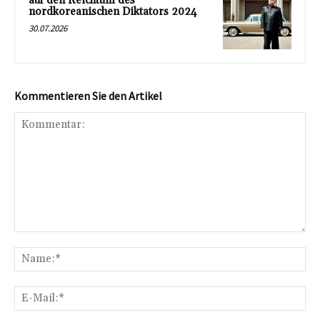
auf den Reichtum des
nordkoreanischen Diktators 2024
30.07.2026
Kommentieren Sie den Artikel
Kommentar:
Na
E-
Mai