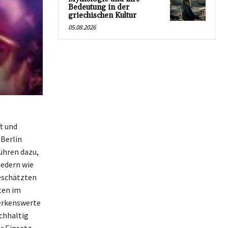
Bedeutung in der
griechischen Kultur
05.08.2026
t und
-Berlin
ühren dazu,
iedern wie
geschätzten
ten im
merkenswerte
achhaltig