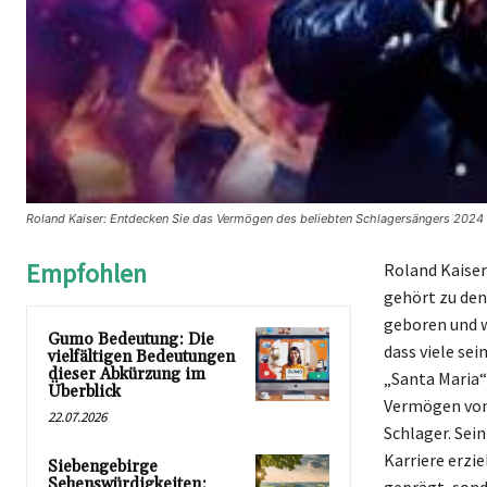
Roland Kaiser: Entdecken Sie das Vermögen des beliebten Schlagersängers 2024 
Empfohlen
Roland Kaiser
gehört zu den
geboren und w
Gumo Bedeutung: Die
dass viele se
vielfältigen Bedeutungen
dieser Abkürzung im
„Santa Maria“
Überblick
Vermögen von 
22.07.2026
Schlager. Sei
Karriere erzie
Siebengebirge
Sehenswürdigkeiten: