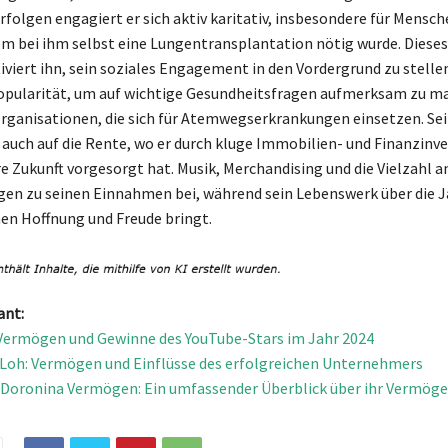
rfolgen engagiert er sich aktiv karitativ, insbesondere für Mensc
 bei ihm selbst eine Lungentransplantation nötig wurde. Dieses
iviert ihn, sein soziales Engagement in den Vordergrund zu stellen
opularität, um auf wichtige Gesundheitsfragen aufmerksam zu m
rganisationen, die sich für Atemwegserkrankungen einsetzen. Sei
h auch auf die Rente, wo er durch kluge Immobilien- und Finanzinv
re Zukunft vorgesorgt hat. Musik, Merchandising und die Vielzahl an
agen zu seinen Einnahmen bei, während sein Lebenswerk über die J
en Hoffnung und Freude bringt.
ant:
 Vermögen und Gewinne des YouTube-Stars im Jahr 2024
Loh: Vermögen und Einflüsse des erfolgreichen Unternehmers
Doronina Vermögen: Ein umfassender Überblick über ihr Vermög