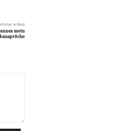
chster Artikel
Mannes mein
rbansprüche