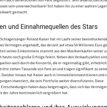
ern auch Generationen von Fans begeistert. Sein leidenschaftliche
 sowie sein unverwechselbarer Stil haben ihn zu einer wahren Lege
sikwelt gemacht.
n und Einnahmequellen des Stars
Schlagersänger Roland Kaiser hat im Laufe seiner beeindruckende
hes Vermögen angehäuft, das derzeit auf etwa 50 Millionen Euro g
ßteil seines Einkommens stammt aus den Musikverkäufen seiner z
ch heute noch große Erfolge feiern. Neben den Verkaufszahlen sind
llen auch durch die Konzerte, die er regelmäßig gibt, erheblich
ftritte ziehen Tausende von Fans an und tragen signifikant zu sei
 Darüber hinaus hat Kaiser auch in Immobilieninvestitionen und 
ungen investiert, die sein Portfolio weiter diversifizieren. Diese
 Entscheidungen haben dazu beigetragen, dass sich das Vermöge
e der Jahre kontinuierlich vergrößert hat.