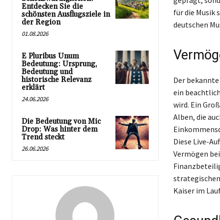
geprägt, sond
Entdecken Sie die
für die Musik
schönsten Ausflugsziele in
der Region
deutschen Mu
01.08.2026
Vermöge
E Pluribus Unum
Bedeutung: Ursprung,
Bedeutung und
historische Relevanz
Der bekannte 
erklärt
ein beachtlic
24.06.2026
wird. Ein Gro
Alben, die au
Die Bedeutung von Mic
Einkommensque
Drop: Was hinter dem
Trend steckt
Diese Live-Au
26.06.2026
Vermögen bei.
Finanzbeteilig
strategischen
Kaiser im Lauf