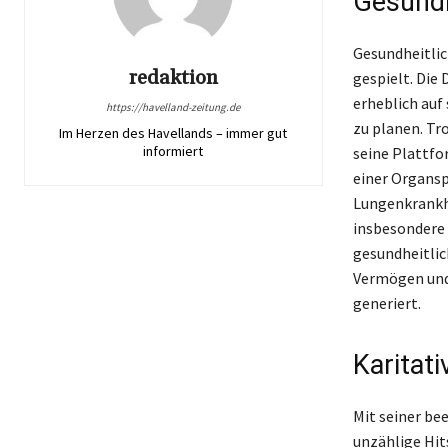
Gesundh
Gesundheitlic
redaktion
gespielt. Die
erheblich auf
https://havelland-zeitung.de
zu planen. Tr
Im Herzen des Havellands – immer gut
informiert
seine Plattf
einer Organsp
Lungenkrankhe
insbesondere 
gesundheitlic
Vermögen und 
generiert.
Karitat
Mit seiner be
unzählige Hit