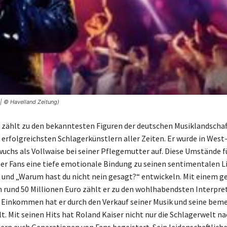
| © Havelland Zeitung)
 zählt zu den bekanntesten Figuren der deutschen Musiklandschaf
 erfolgreichsten Schlagerkünstlern aller Zeiten. Er wurde in West
uchs als Vollwaise bei seiner Pflegemutter auf. Diese Umstände f
iner Fans eine tiefe emotionale Bindung zu seinen sentimentalen L
 und „Warum hast du nicht nein gesagt?“ entwickeln. Mit einem 
rund 50 Millionen Euro zählt er zu den wohlhabendsten Interpre
n Einkommen hat er durch den Verkauf seiner Musik und seine be
lt. Mit seinen Hits hat Roland Kaiser nicht nur die Schlagerwelt n