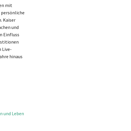
hen mit
 persönliche
. Kaiser
achen und
n Einfluss
estitionen
 Live-
ahre hinaus
en und Leben