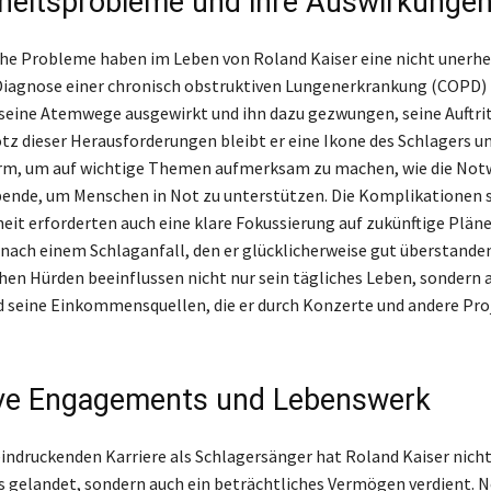
eitsprobleme und ihre Auswirkunge
he Probleme haben im Leben von Roland Kaiser eine nicht unerhe
 Diagnose einer chronisch obstruktiven Lungenerkrankung (COPD) 
 seine Atemwege ausgewirkt und ihn dazu gezwungen, seine Auftri
otz dieser Herausforderungen bleibt er eine Ikone des Schlagers u
orm, um auf wichtige Themen aufmerksam zu machen, wie die Not
ende, um Menschen in Not zu unterstützen. Die Komplikationen 
it erforderten auch eine klare Fokussierung auf zukünftige Pläne
nach einem Schlaganfall, den er glücklicherweise gut überstanden
hen Hürden beeinflussen nicht nur sein tägliches Leben, sondern 
seine Einkommensquellen, die er durch Konzerte und andere Pro
ive Engagements und Lebenswerk
eindruckenden Karriere als Schlagersänger hat Roland Kaiser nicht
s gelandet, sondern auch ein beträchtliches Vermögen verdient. 