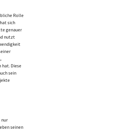
n
bliche Rolle
hat sich
tte genauer
nd nutzt
wendigkeit
seiner
,
 hat. Diese
auch sein
jekte
 nur
Neben seinen