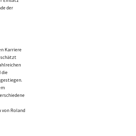
r Einsatz
nde der
n Karriere
eschätzt
ahlreichen
 die
 gestiegen.
nem
verschiedene
n von Roland