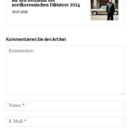
auf den Reichtum des
nordkoreanischen Diktators 2024
30.07.2026
Kommentieren Sie den Artikel
Kommentar:
Na
E-
Mai