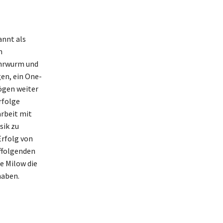
annt als
m
Ohrwurm und
gen, ein One-
ögen weiter
rfolge
arbeit mit
sik zu
Erfolg von
uffolgenden
e Milow die
haben.