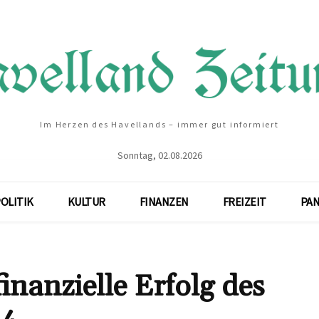
Im Herzen des Havellands – immer gut informiert
Sonntag, 02.08.2026
OLITIK
KULTUR
FINANZEN
FREIZEIT
PA
nanzielle Erfolg des
24