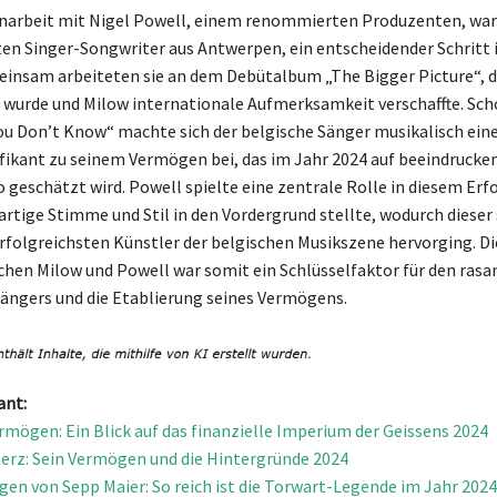
arbeit mit Nigel Powell, einem renommierten Produzenten, war 
ten Singer-Songwriter aus Antwerpen, ein entscheidender Schritt i
einsam arbeiteten sie an dem Debütalbum „The Bigger Picture“, d
t wurde und Milow internationale Aufmerksamkeit verschaffte. Sc
ou Don’t Know“ machte sich der belgische Sänger musikalisch ei
ifikant zu seinem Vermögen bei, das im Jahr 2024 auf beeindrucke
 geschätzt wird. Powell spielte eine zentrale Rolle in diesem Erf
artige Stimme und Stil in den Vordergrund stellte, wodurch dieser 
 erfolgreichsten Künstler der belgischen Musikszene hervorging. Di
chen Milow und Powell war somit ein Schlüsselfaktor für den rasa
Sängers und die Etablierung seines Vermögens.
ant:
rmögen: Ein Blick auf das finanzielle Imperium der Geissens 2024
Merz: Sein Vermögen und die Hintergründe 2024
en von Sepp Maier: So reich ist die Torwart-Legende im Jahr 2024