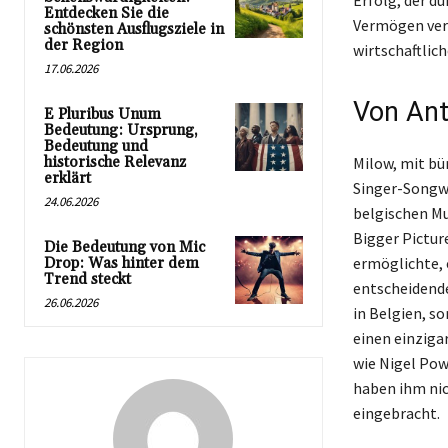
Erfolg, der du
Entdecken Sie die
Vermögen verd
schönsten Ausflugsziele in
der Region
wirtschaftlich
17.06.2026
Von Ant
E Pluribus Unum
Bedeutung: Ursprung,
Bedeutung und
historische Relevanz
Milow, mit bü
erklärt
Singer-Songwr
24.06.2026
belgischen Mu
Bigger Picture
Die Bedeutung von Mic
ermöglichte, 
Drop: Was hinter dem
Trend steckt
entscheidende
26.06.2026
in Belgien, s
einen einziga
wie Nigel Pow
haben ihm nic
eingebracht.