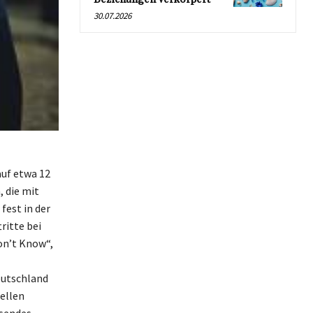
30.07.2026
auf etwa 12
, die mit
fest in der
ritte bei
Don’t Know“,
eutschland
iellen