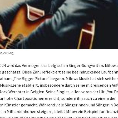
nd Zeitung)
2024 wird das Vermögen des belgischen Singer-Songwriters Milow 
o geschätzt. Diese Zahl reflektiert seine beeindruckende Laufbahn
lbum „The Bigger Picture“ begann. Milows Musik hat sich seither 
Musikszene etabliert, insbesondere durch seine mitreißenden Auft
Rock Werchter in Belgien. Seine Singles, allen voran der Hit „You 
ur hohe Chartpositionen erreicht, sondern ihn auch zu einem der
en Künstler gemacht. Während viele Sängerinnen und Sänger in D
in Milliardenhöhen steigern, bleibt Milow ein Beispiel für finanz