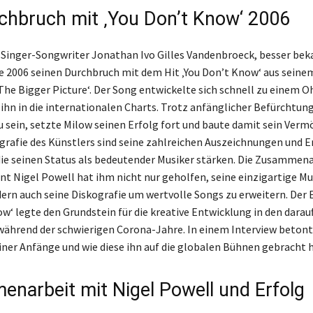
chbruch mit ‚You Don’t Know‘ 2006
 Singer-Songwriter Jonathan Ivo Gilles Vandenbroeck, besser bek
te 2006 seinen Durchbruch mit dem Hit ‚You Don’t Know‘ aus seine
he Bigger Picture‘. Der Song entwickelte sich schnell zu einem 
 ihn in die internationalen Charts. Trotz anfänglicher Befürchtun
 sein, setzte Milow seinen Erfolg fort und baute damit sein Verm
iografie des Künstlers sind seine zahlreichen Auszeichnungen und E
die seinen Status als bedeutender Musiker stärken. Die Zusammen
t Nigel Powell hat ihm nicht nur geholfen, seine einzigartige Mu
dern auch seine Diskografie um wertvolle Songs zu erweitern. Der 
ow‘ legte den Grundstein für die kreative Entwicklung in den dara
während der schwierigen Corona-Jahre. In einem Interview betont
ner Anfänge und wie diese ihn auf die globalen Bühnen gebracht 
narbeit mit Nigel Powell und Erfolg