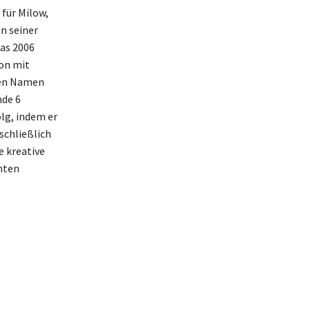
für Milow,
n seiner
as 2006
hon mit
nen Namen
nde 6
olg, indem er
schließlich
e kreative
nten