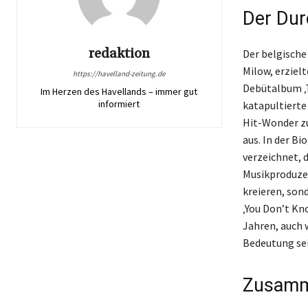
Der Dur
redaktion
Der belgische
Milow, erziel
https://havelland-zeitung.de
Debütalbum ‚T
Im Herzen des Havellands – immer gut
informiert
katapultierte
Hit-Wonder zu
aus. In der B
verzeichnet, 
Musikproduzen
kreieren, son
‚You Don’t Kn
Jahren, auch 
Bedeutung sei
Zusamme