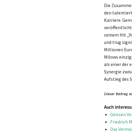
Die Zusammen
den talentier
Karriere. Gem
veröffentlich
seinem Hit „Y
und trug sign
Millionen Euro
Milows einzig
als einer der
Synergie zwis
Aufstieg des 
Auch interess
Geissen Ve
Friedrich 
Das Vermög