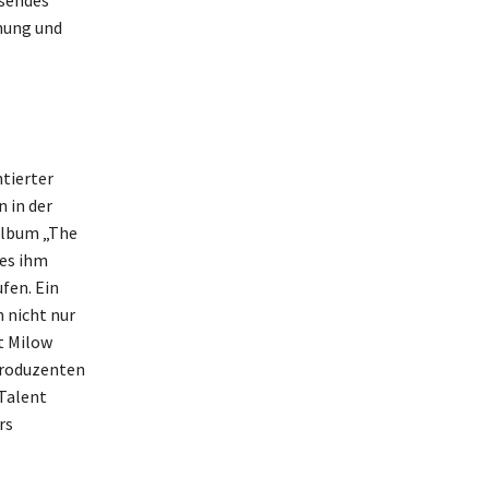
hsendes
nung und
tierter
 in der
album „The
 es ihm
fen. Ein
 nicht nur
t Milow
produzenten
 Talent
rs