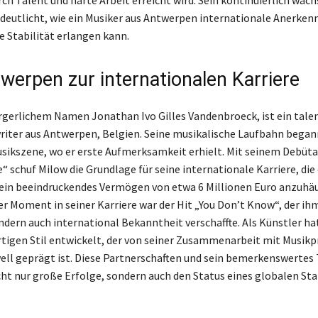
rch Talent und harte Arbeit erreicht wird. Sein kontinuierlich wac
eutlicht, wie ein Musiker aus Antwerpen internationale Anerken
e Stabilität erlangen kann.
werpen zur internationalen Karriere
rgerlichem Namen Jonathan Ivo Gilles Vandenbroeck, ist ein talen
iter aus Antwerpen, Belgien. Seine musikalische Laufbahn begann
sikszene, wo er erste Aufmerksamkeit erhielt. Mit seinem Debüt
“ schuf Milow die Grundlage für seine internationale Karriere, die
ein beeindruckendes Vermögen von etwa 6 Millionen Euro anzuhäu
r Moment in seiner Karriere war der Hit „You Don’t Know“, der ihm
ondern auch international Bekanntheit verschaffte. Als Künstler ha
rtigen Stil entwickelt, der von seiner Zusammenarbeit mit Musik
ell geprägt ist. Diese Partnerschaften und sein bemerkenswertes
ht nur große Erfolge, sondern auch den Status eines globalen Sta