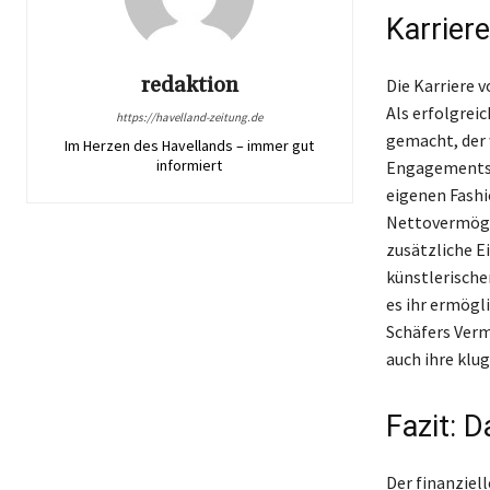
Karrier
redaktion
Die Karriere v
Als erfolgrei
https://havelland-zeitung.de
gemacht, der 
Im Herzen des Havellands – immer gut
informiert
Engagements, 
eigenen Fashi
Nettovermögen
zusätzliche E
künstlerische
es ihr ermögl
Schäfers Verm
auch ihre klu
Fazit: 
Der finanziell