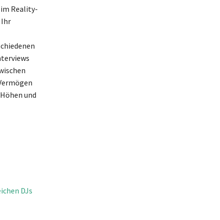
im Reality-
 Ihr
rschiedenen
nterviews
zwischen
 Vermögen
e Höhen und
eichen DJs