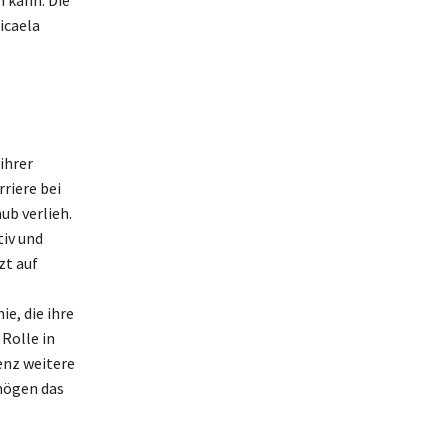
n kann. Die
icaela
ihrer
riere bei
b verlieh.
tiv und
zt auf
e, die ihre
 Rolle in
enz weitere
rmögen das