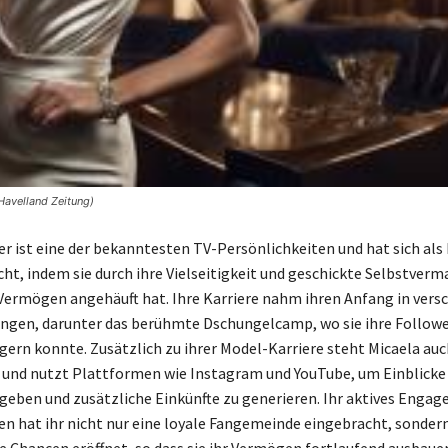
Havelland Zeitung)
er ist eine der bekanntesten TV-Persönlichkeiten und hat sich als
, indem sie durch ihre Vielseitigkeit und geschickte Selbstverm
Vermögen angehäuft hat. Ihre Karriere nahm ihren Anfang in vers
ngen, darunter das berühmte Dschungelcamp, wo sie ihre Follow
igern konnte. Zusätzlich zu ihrer Model-Karriere steht Micaela auc
 und nutzt Plattformen wie Instagram und YouTube, um Einblicke 
 geben und zusätzliche Einkünfte zu generieren. Ihr aktives Engag
en hat ihr nicht nur eine loyale Fangemeinde eingebracht, sonder