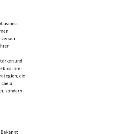
wbusiness.
amen
diversen
ihrer
stärken und
ebnis ihrer
rategien, die
icaela
er, sondern
e. Bekannt