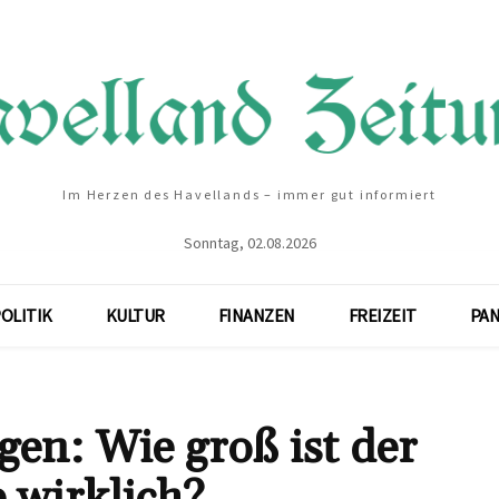
Im Herzen des Havellands – immer gut informiert
Sonntag, 02.08.2026
OLITIK
KULTUR
FINANZEN
FREIZEIT
PA
en: Wie groß ist der
 wirklich?