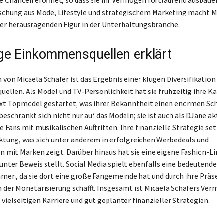
he Chancen eröffnet, so dass sie ihr Vermögen fortlaufend ausbaue
chung aus Mode, Lifestyle und strategischem Marketing macht M
ner herausragenden Figur in der Unterhaltungsbranche.
tige Einkommensquellen erklärt
von Micaela Schäfer ist das Ergebnis einer klugen Diversifikation 
llen. Als Model und TV-Persönlichkeit hat sie frühzeitig ihre Kar
t Topmodel gestartet, was ihrer Bekanntheit einen enormen Schu
eschränkt sich nicht nur auf das Modeln; sie ist auch als DJane ak
e Fans mit musikalischen Auftritten. Ihre finanzielle Strategie set
tung, was sich unter anderem in erfolgreichen Werbedeals und
 mit Marken zeigt. Darüber hinaus hat sie eine eigene Fashion-Lini
 unter Beweis stellt. Social Media spielt ebenfalls eine bedeutende
en, da sie dort eine große Fangemeinde hat und durch ihre Präs
 der Monetarisierung schafft. Insgesamt ist Micaela Schäfers Ve
 vielseitigen Karriere und gut geplanter finanzieller Strategien.