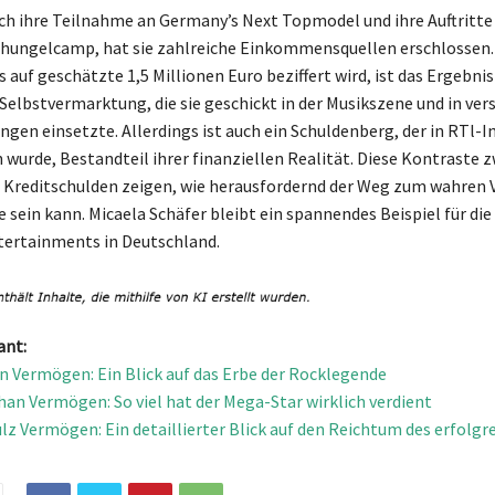
h ihre Teilnahme an Germany’s Next Topmodel und ihre Auftritte 
chungelcamp, hat sie zahlreiche Einkommensquellen erschlossen.
auf geschätzte 1,5 Millionen Euro beziffert wird, ist das Ergebnis
 Selbstvermarktung, die sie geschickt in der Musikszene und in ve
gen einsetzte. Allerdings ist auch ein Schuldenberg, der in RTl-I
wurde, Bestandteil ihrer finanziellen Realität. Diese Kontraste 
 Kreditschulden zeigen, wie herausfordernd der Weg zum wahren
e sein kann. Micaela Schäfer bleibt ein spannendes Beispiel für di
tertainments in Deutschland.
ant:
n Vermögen: Ein Blick auf das Erbe der Rocklegende
han Vermögen: So viel hat der Mega-Star wirklich verdient
lz Vermögen: Ein detaillierter Blick auf den Reichtum des erfolgr