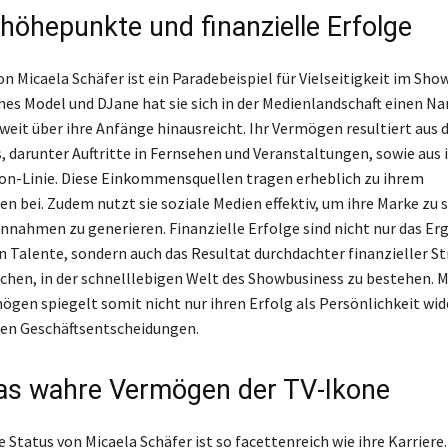
ehöhepunkte und finanzielle Erfolge
on Micaela Schäfer ist ein Paradebeispiel für Vielseitigkeit im Sho
ches Model und DJane hat sie sich in der Medienlandschaft einen N
weit über ihre Anfänge hinausreicht. Ihr Vermögen resultiert aus 
darunter Auftritte in Fernsehen und Veranstaltungen, sowie aus 
on-Linie. Diese Einkommensquellen tragen erheblich zu ihrem
 bei. Zudem nutzt sie soziale Medien effektiv, um ihre Marke zu 
innahmen zu generieren. Finanzielle Erfolge sind nicht nur das Erg
n Talente, sondern auch das Resultat durchdachter finanzieller St
ichen, in der schnelllebigen Welt des Showbusiness zu bestehen. M
ögen spiegelt somit nicht nur ihren Erfolg als Persönlichkeit wid
gen Geschäftsentscheidungen.
Das wahre Vermögen der TV-Ikone
e Status von Micaela Schäfer ist so facettenreich wie ihre Karrier