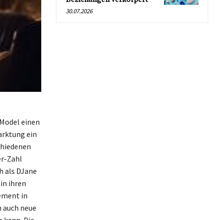
30.07.2026
 Model einen
arktung ein
chiedenen
er-Zahl
h als DJane
in ihren
ement in
n auch neue