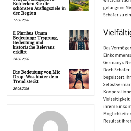
wirtschaftlic
Entdecken Sie die
gelungene Mis
schönsten Ausflugsziele in
der Region
Schäfer zu ei
17.06.2026
Vielfäl
E Pluribus Unum
Bedeutung: Ursprung,
Bedeutung und
historische Relevanz
Das Vermögen 
erklärt
Einkommensque
24.06.2026
Germany’s Nex
Doch Schäfer b
Die Bedeutung von Mic
begeistert ihr
Drop: Was hinter dem
Trend steckt
Selbstvermark
26.06.2026
Kooperationen
Vielseitigkeit
ihrem Einkomm
Möglichkeiten
Resultat ihrer