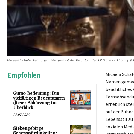
Micaela Schäfer Vermögen: Wie groß ist der Reichtum der TV-Ikone wirklich? | © 
Empfohlen
Micaela Schäf
Namen gemacht
beachtliches 
Gumo Bedeutung: Die
Fernsehsendu
vielfältigen Bedeutungen
dieser Abkürzung im
erheblich ste
Überblick
auf der Bühne
22.07.2026
Lebensstil zu
sozialen Medi
Siebengebirge
Sehenswürdigkeiten: