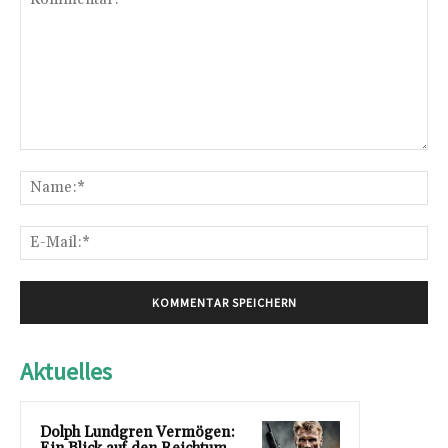
Kommentar:
Na
E-
Mai
Aktuelles
Dolph Lundgren Vermögen: