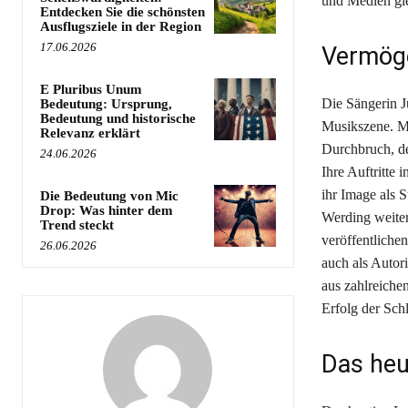
und Medien gl
Entdecken Sie die schönsten
Ausflugsziele in der Region
17.06.2026
Vermöge
E Pluribus Unum
Die Sängerin Ju
Bedeutung: Ursprung,
Bedeutung und historische
Musikszene. Mi
Relevanz erklärt
Durchbruch, de
24.06.2026
Ihre Auftritte
ihr Image als 
Die Bedeutung von Mic
Drop: Was hinter dem
Werding weite
Trend steckt
veröffentlichen
26.06.2026
auch als Autor
aus zahlreichen
Erfolg der Sch
Das heu