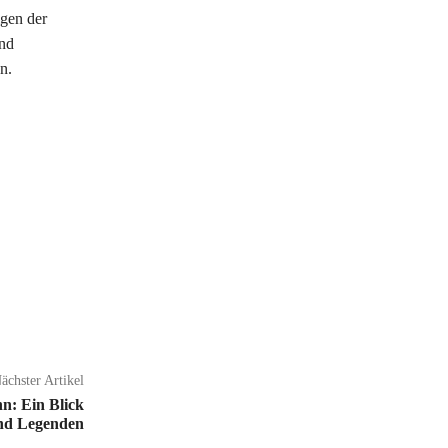
lgen der
und
n.
ächster Artikel
n: Ein Blick
und Legenden