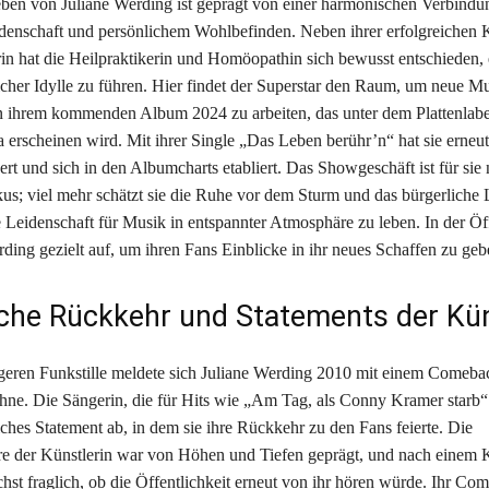
ben von Juliane Werding ist geprägt von einer harmonischen Verbind
idenschaft und persönlichem Wohlbefinden. Neben ihrer erfolgreichen K
in hat die Heilpraktikerin und Homöopathin sich bewusst entschieden, 
icher Idylle zu führen. Hier findet der Superstar den Raum, um neue M
n ihrem kommenden Album 2024 zu arbeiten, das unter dem Plattenlab
erscheinen wird. Mit ihrer Single „Das Leben berühr’n“ hat sie erneu
ert und sich in den Albumcharts etabliert. Das Showgeschäft ist für sie
kus; viel mehr schätzt sie die Ruhe vor dem Sturm und das bürgerliche 
re Leidenschaft für Musik in entspannter Atmosphäre zu leben. In der Öff
erding gezielt auf, um ihren Fans Einblicke in ihr neues Schaffen zu geb
iche Rückkehr und Statements der Kün
geren Funkstille meldete sich Juliane Werding 2010 mit einem Comeba
hne. Die Sängerin, die für Hits wie „Am Tag, als Conny Kramer starb“ 
iches Statement ab, in dem sie ihre Rückkehr zu den Fans feierte. Die
e der Künstlerin war von Höhen und Tiefen geprägt, und nach einem 
hst fraglich, ob die Öffentlichkeit erneut von ihr hören würde. Ihr Co