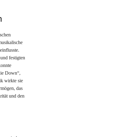
n
tschen
usikalische
influsste.
und festigten
konnte
xie Down“,
ik wirkte sie
ermögen, das
rität und den