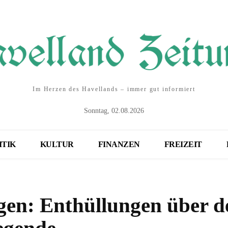
Im Herzen des Havellands – immer gut informiert
Sonntag, 02.08.2026
ITIK
KULTUR
FINANZEN
FREIZEIT
gen: Enthüllungen über d
egende