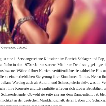
| © Havelland Zeitung)
g ist eine äußerst angesehene Künstlerin im Bereich Schlager und Pop, 
aufbahn in den 1970er Jahren startete. Mit ihrem Debütsong gelangte si
sikszene. Während ihrer Karriere veröffentlichte sie zahlreiche Hits u
die zu einer erheblichen Steigerung ihrer Einnahmen führten. Neben ihr
st Juliane Werding auch als Autorin und Schauspielerin aktiv, was ihr 
ehrt. Ihre Konzerte und Liveauftritte erfreuen sich großer Beliebtheit u
s Schlagerlegende. Obwohl sie zeitweise aus dem Rampenlicht trat, bleib
nlichkeit in der deutschen Musiklandschaft, deren Leben und Schicksa