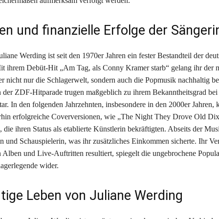
eichermaßen aufmerksam verfolgt werden.
n und finanzielle Erfolge der Sängeri
liane Werding ist seit den 1970er Jahren ein fester Bestandteil der deu
t ihrem Debüt-Hit „Am Tag, als Conny Kramer starb“ gelang ihr der m
r nicht nur die Schlagerwelt, sondern auch die Popmusik nachhaltig bee
 in der ZDF-Hitparade trugen maßgeblich zu ihrem Bekanntheitsgrad bei 
Star. In den folgenden Jahrzehnten, insbesondere in den 2000er Jahren, 
rhin erfolgreiche Coverversionen, wie „The Night They Drove Old Di
, die ihren Status als etablierte Künstlerin bekräftigten. Abseits der Mus
in und Schauspielerin, was ihr zusätzliches Einkommen sicherte. Ihr V
 Alben und Live-Auftritten resultiert, spiegelt die ungebrochene Popula
lagerlegende wider.
tige Leben von Juliane Werding