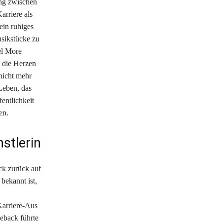
ung zwischen
arriere als
ein ruhiges
usikstücke zu
el More
t die Herzen
 nicht mehr
Leben, das
entlichkeit
en.
stlerin
ck zurück auf
bekannt ist,
Karriere-Aus
meback führte