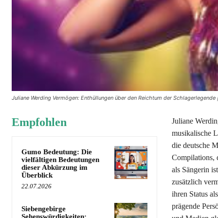
Juliane Werding Vermögen: Enthüllungen über den Reichtum der Schlagerlegende 
Empfohlen
Juliane Werdin
musikalische L
die deutsche Mu
Gumo Bedeutung: Die
Compilations, 
vielfältigen Bedeutungen
dieser Abkürzung im
als Sängerin i
Überblick
zusätzlich verm
22.07.2026
ihren Status al
prägende Persö
Siebengebirge
Sehenswürdigkeiten: