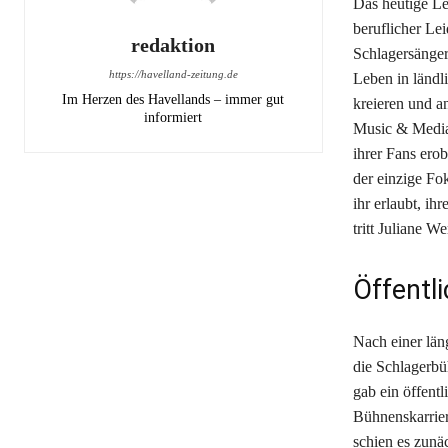
Das heutige Le
beruflicher Le
redaktion
Schlagersänger
https://havelland-zeitung.de
Leben in ländl
Im Herzen des Havellands – immer gut
kreieren und a
informiert
Music & Media 
ihrer Fans erob
der einzige Fo
ihr erlaubt, ih
tritt Juliane W
Öffentl
Nach einer län
die Schlagerbü
gab ein öffentl
Bühnenskarrier
schien es zunäc