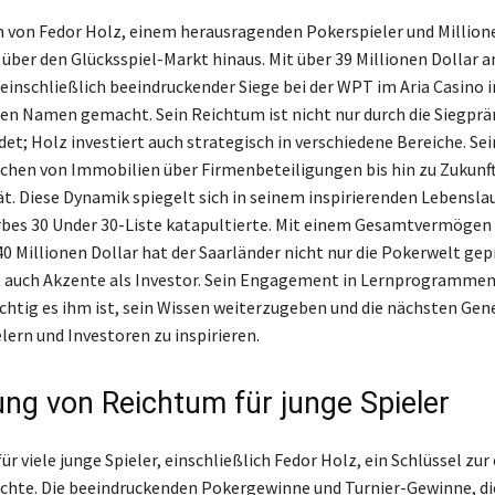
von Fedor Holz, einem herausragenden Pokerspieler und Millione
 über den Glücksspiel-Markt hinaus. Mit über 39 Millionen Dollar a
 einschließlich beeindruckender Siege bei der WPT im Aria Casino i
inen Namen gemacht. Sein Reichtum ist nicht nur durch die Siegpr
et; Holz investiert auch strategisch in verschiedene Bereiche. Sei
ichen von Immobilien über Firmenbeteiligungen bis hin zu Zukun
ät. Diese Dynamik spiegelt sich in seinem inspirierenden Lebenslau
orbes 30 Under 30-Liste katapultierte. Mit einem Gesamtvermögen
0 Millionen Dollar hat der Saarländer nicht nur die Pokerwelt gep
 auch Akzente als Investor. Sein Engagement in Lernprogrammen
chtig es ihm ist, sein Wissen weiterzugeben und die nächsten Ge
lern und Investoren zu inspirieren.
ng von Reichtum für junge Spieler
ür viele junge Spieler, einschließlich Fedor Holz, ein Schlüssel zur
chte. Die beeindruckenden Pokergewinne und Turnier-Gewinne, die