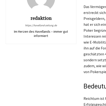
Das Vermögen 
erstreckt sich
redaktion
Preisgeldern,
hat er sich e
https://havelland-zeitung.de
Poker begründ
Im Herzen des Havellands – immer gut
informiert
Interessen re
wie E-Mobilit
ihn auf die F
geschätzten 4
sondern setzt
zudem, wie wi
von Pokerspie
Bedeutu
Reichtum ist f
Erfolgsgeschi