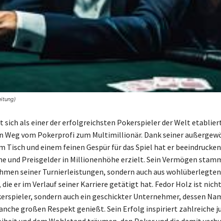
itung)
 sich als einer der erfolgreichsten Pokerspieler der Welt etablier
n Weg vom Pokerprofi zum Multimillionär. Dank seiner außergew
m Tisch und einem feinen Gespür für das Spiel hat er beeindrucke
e und Preisgelder in Millionenhöhe erzielt. Sein Vermögen stamm
hmen seiner Turnierleistungen, sondern auch aus wohlüberlegten
 die er im Verlauf seiner Karriere getätigt hat. Fedor Holz ist nicht
kerspieler, sondern auch ein geschickter Unternehmer, dessen Nam
anche großen Respekt genießt. Sein Erfolg inspiriert zahlreiche ju