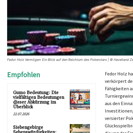
Fedor Holz Vermögen: Ein Blick auf den Reichtum des Pokerstars | © Havelland Ze
Empfohlen
Fedor Holz hat
verkörpert de
Fähigkeiten a
Gumo Bedeutung: Die
Turniergewinn
vielfältigen Bedeutungen
dieser Abkürzung im
aus den Einna
Überblick
Investitionen,
22.07.2026
versierter Po
Glücksspielbr
Siebengebirge
Sehenswürdigkeiten: