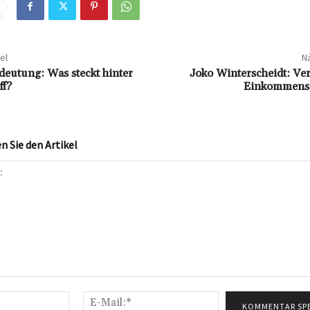
el
Nä
edeutung: Was steckt hinter
Joko Winterscheidt: V
ff?
Einkommensq
 Sie den Artikel
Name:*
E-