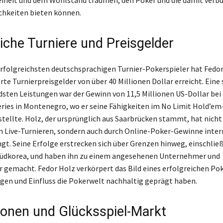
reiheit und dem Wohlstand träumen, den Poker und die damit ver
hkeiten bieten können.
eiche Turniere und Preisgelder
 erfolgreichsten deutschsprachigen Turnier-Pokerspieler hat Fedo
e Turnierpreisgelder von über 40 Millionen Dollar erreicht. Eine 
sten Leistungen war der Gewinn von 11,5 Millionen US-Dollar bei 
eries in Montenegro, wo er seine Fähigkeiten im No Limit Hold’em
stellte. Holz, der ursprünglich aus Saarbrücken stammt, hat nicht 
 Live-Turnieren, sondern auch durch Online-Poker-Gewinne inter
gt. Seine Erfolge erstrecken sich über Grenzen hinweg, einschließ
 Südkorea, und haben ihn zu einem angesehenen Unternehmer und
r gemacht. Fedor Holz verkörpert das Bild eines erfolgreichen Pok
en und Einfluss die Pokerwelt nachhaltig geprägt haben.
tionen und Glücksspiel-Markt