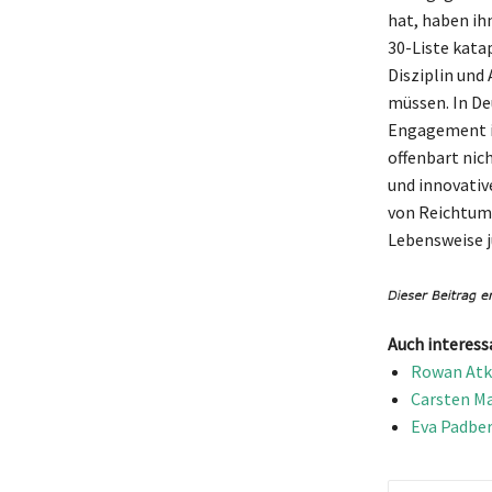
hat, haben ih
30-Liste katap
Disziplin und
müssen. In De
Engagement i
offenbart nic
und innovativ
von Reichtum 
Lebensweise j
Auch interess
Rowan Atki
Carsten Ma
Eva Padber