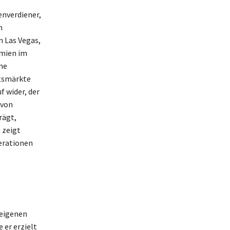
nverdiener,
n
n Las Vegas,
ämien im
ne
ftsmärkte
f wider, der
 von
rägt,
 zeigt
nerationen
 eigenen
 er erzielt