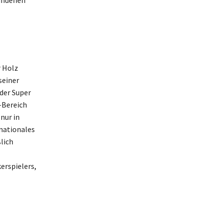
bundenen
r Holz
seiner
der Super
-Bereich
nur in
nationales
lich
erspielers,