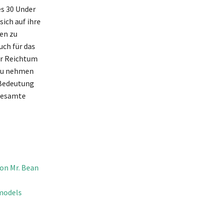
es 30 Under
sich auf ihre
en zu
uch für das
er Reichtum
 zu nehmen
 Bedeutung
 gesamte
on Mr. Bean
models