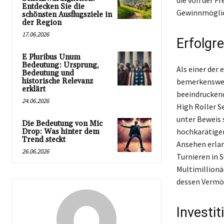
die von der F
Entdecken Sie die
Gewinnmöglic
schönsten Ausflugsziele in
der Region
17.06.2026
Erfolgr
E Pluribus Unum
Bedeutung: Ursprung,
Als einer der
Bedeutung und
historische Relevanz
bemerkenswert
erklärt
beeindruckend
24.06.2026
High Roller S
unter Beweis 
Die Bedeutung von Mic
hochkarätigen
Drop: Was hinter dem
Trend steckt
Ansehen erlan
26.06.2026
Turnieren in
Multimillionä
dessen Vermög
Investi