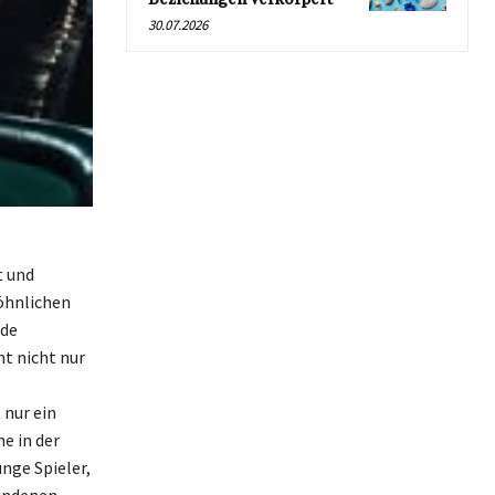
30.07.2026
t und
öhnlichen
nde
t nicht nur
 nur ein
e in der
nge Spieler,