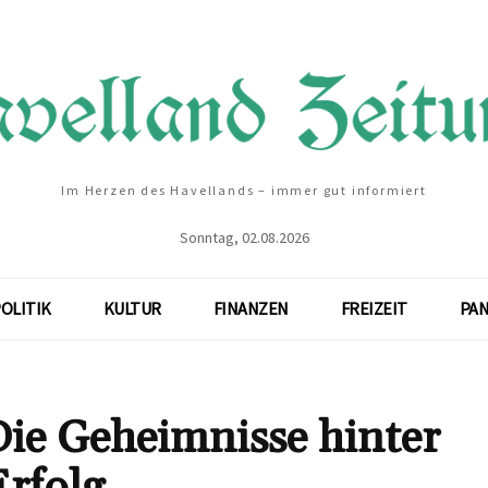
Im Herzen des Havellands – immer gut informiert
Sonntag, 02.08.2026
OLITIK
KULTUR
FINANZEN
FREIZEIT
PA
ie Geheimnisse hinter
rfolg