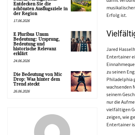
damit verbund
Entdecken Sie die
musikalische
schönsten Ausflugsziele in
der Region
Erfolg ist.
17.06.2026
Vielfäl
E Pluribus Unum
Bedeutung: Ursprung,
Bedeutung und
historische Relevanz
Jared Hasselho
erklärt
Entertainer e
24.06.2026
Einnahmequell
zu seinen Eng
Die Bedeutung von Mic
Philadelphia 
Drop: Was hinter dem
Trend steckt
wachsenden N
26.06.2026
seinem Geschl
nur die Aufme
vielfältigen 
zeigen, wie g
Entertainer is