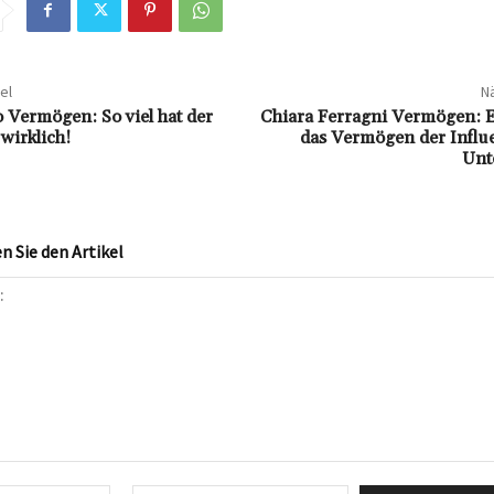
el
Nä
 Vermögen: So viel hat der
Chiara Ferragni Vermögen: E
wirklich!
das Vermögen der Influ
Unt
 Sie den Artikel