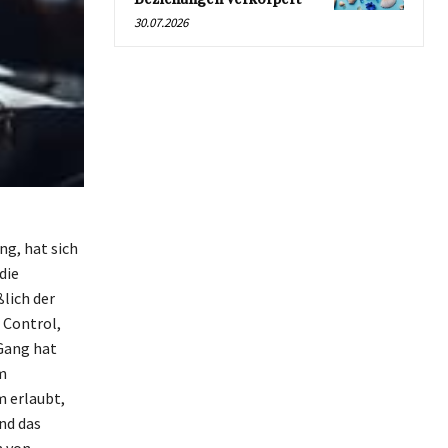
30.07.2026
ng, hat sich
die
ßlich der
 Control,
 Gang hat
m
m erlaubt,
nd das