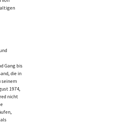
n von
altigen
 und
nd Gang bis
nd, die in
u seinem
ust 1974,
red nicht
ne
äufen,
 als