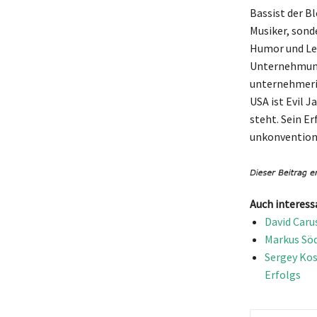
Bassist der B
Musiker, sond
Humor und Leb
Unternehmunge
unternehmeri
USA ist Evil J
steht. Sein Er
unkonventione
Auch interess
David Caru
Markus Söd
Sergey Ko
Erfolgs