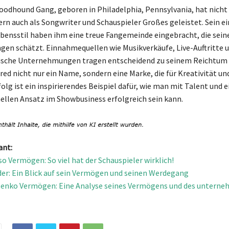
loodhound Gang, geboren in Philadelphia, Pennsylvania, hat nicht 
ern auch als Songwriter und Schauspieler Großes geleistet. Sein ei
ensstil haben ihm eine treue Fangemeinde eingebracht, die sein
n schätzt. Einnahmequellen wie Musikverkäufe, Live-Auftritte u
sche Unternehmungen tragen entscheidend zu seinem Reichtum b
ared nicht nur ein Name, sondern eine Marke, die für Kreativität und
folg ist ein inspirierendes Beispiel dafür, wie man mit Talent und 
llen Ansatz im Showbusiness erfolgreich sein kann.
ant:
so Vermögen: So viel hat der Schauspieler wirklich!
er: Ein Blick auf sein Vermögen und seinen Werdegang
senko Vermögen: Eine Analyse seines Vermögens und des unterne