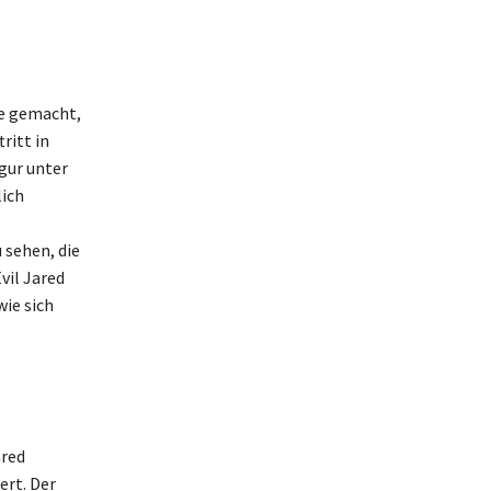
re gemacht,
ritt in
gur unter
ich
 sehen, die
vil Jared
wie sich
ared
ert. Der