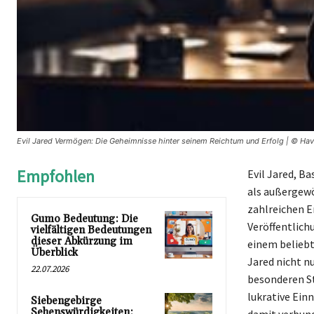
Evil Jared Vermögen: Die Geheimnisse hinter seinem Reichtum und Erfolg | © Hav
Empfohlen
Evil Jared, B
als außergewö
zahlreichen Er
Gumo Bedeutung: Die
Veröffentlich
vielfältigen Bedeutungen
dieser Abkürzung im
einem beliebt
Überblick
Jared nicht n
22.07.2026
besonderen St
lukrative Ein
Siebengebirge
Sehenswürdigkeiten: