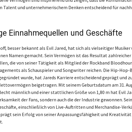
ene Vermögen sind inspirierend und zeigen, dass die Kombinatio
m Talent und unternehmerischem Denken entscheidend für nachh
tige Einnahmequellen und Geschäfte
ff, besser bekannt als Evil Jared, hat sich als vielseitiger Musiker
inen Namen gemacht. Sein Vermögen ist das Resultat zahlreicher
en, die von seiner Tätigkeit als Mitglied der Rockband Bloodhou
agements als Schauspieler und Songwriter reichen. Die Hip-Hop-Ba
gegründet wurde, hat Jareds Karriere entscheidend geprägt und z
ettovermögen beigetragen. Mit seinem Geburtsdatum am 31. Aug
echt männlich und einer stattlichen Größe von 1,80 m hat Evil Ja
rksamkeit der Fans, sondern auch die der Industrie gewonnen. Sei
Geschäfte, einschließlich von Live-Auftritten und Merchandise-Verk
eprägt sein Erfolg von seiner Anpassungsfähigkeit und Kreativität
t.