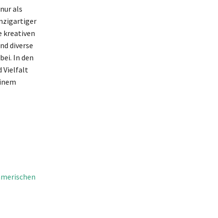
nur als
nzigartiger
e kreativen
nd diverse
ei. In den
 Vielfalt
einem
hmerischen