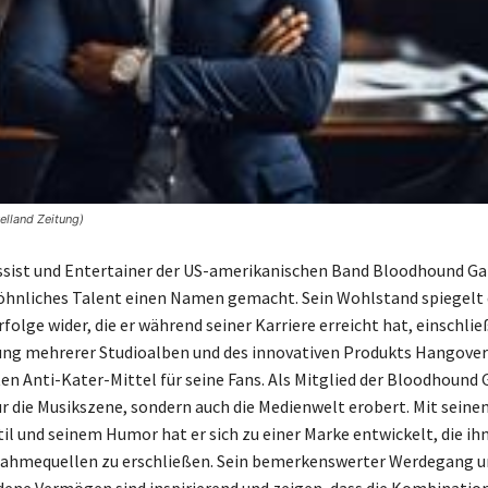
elland Zeitung)
assist und Entertainer der US-amerikanischen Band Bloodhound Ga
hnliches Talent einen Namen gemacht. Sein Wohlstand spiegelt 
folge wider, die er während seiner Karriere erreicht hat, einschlie
ung mehrerer Studioalben und des innovativen Produkts Hangover
en Anti-Kater-Mittel für seine Fans. Als Mitglied der Bloodhound
ur die Musikszene, sondern auch die Medienwelt erobert. Mit seine
il und seinem Humor hat er sich zu einer Marke entwickelt, die ih
nahmequellen zu erschließen. Sein bemerkenswerter Werdegang u