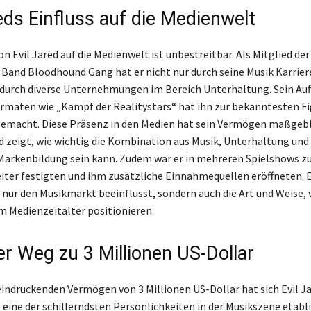
eds Einfluss auf die Medienwelt
on Evil Jared auf die Medienwelt ist unbestreitbar. Als Mitglied der
Band Bloodhound Gang hat er nicht nur durch seine Musik Karrie
durch diverse Unternehmungen im Bereich Unterhaltung. Sein Auft
rmaten wie „Kampf der Realitystars“ hat ihn zur bekanntesten Fi
gemacht. Diese Präsenz in den Medien hat sein Vermögen maßgebl
d zeigt, wie wichtig die Kombination aus Musik, Unterhaltung und
Markenbildung sein kann. Zudem war er in mehreren Spielshows zu
iter festigten und ihm zusätzliche Einnahmequellen eröffneten. E
 nur den Musikmarkt beeinflusst, sondern auch die Art und Weise, 
im Medienzeitalter positionieren.
er Weg zu 3 Millionen US-Dollar
indruckenden Vermögen von 3 Millionen US-Dollar hat sich Evil J
 eine der schillerndsten Persönlichkeiten in der Musikszene etabli