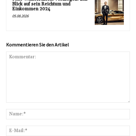
Blick auf sein Reichtum und
Einkommen 2024
05.08.2026
Kommentieren Sie den Artikel
Kommentar:
Na
E-
Mai