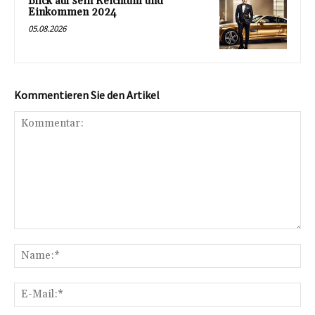
Blick auf sein Reichtum und
Einkommen 2024
05.08.2026
Kommentieren Sie den Artikel
Kommentar:
Na
E-
Mai