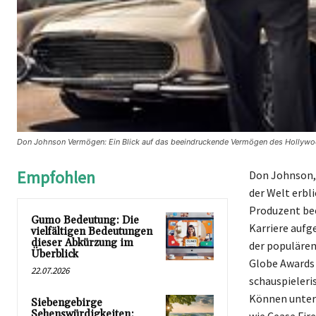
Don Johnson Vermögen: Ein Blick auf das beeindruckende Vermögen des Hollywoo
Empfohlen
Don Johnson, 
der Welt erbli
Produzent bee
Gumo Bedeutung: Die
Karriere aufg
vielfältigen Bedeutungen
dieser Abkürzung im
der populären
Überblick
Globe Awards
22.07.2026
schauspieleri
Können unter
Siebengebirge
Sehenswürdigkeiten: