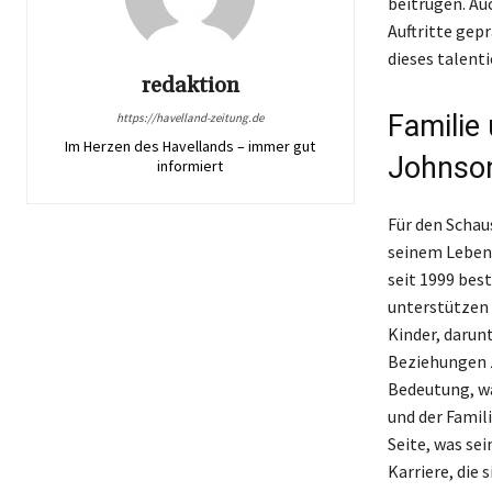
beitrugen. Au
Auftritte gep
dieses talent
redaktion
Familie
https://havelland-zeitung.de
Im Herzen des Havellands – immer gut
Johnso
informiert
Für den Schau
seinem Leben.
seit 1999 bes
unterstützen 
Kinder, darun
Beziehungen z
Bedeutung, wä
und der Famili
Seite, was se
Karriere, die