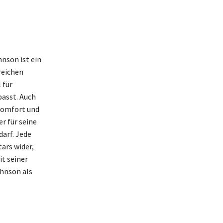
nson ist ein
reichen
 für
passt. Auch
 Komfort und
r für seine
arf. Jede
ars wider,
it seiner
hnson als