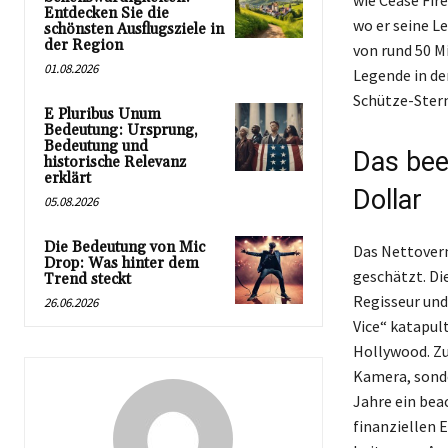
wie Cease Fire
Entdecken Sie die
wo er seine L
schönsten Ausflugsziele in
der Region
von rund 50 M
01.08.2026
Legende in de
Schütze-Stern
E Pluribus Unum
Bedeutung: Ursprung,
Bedeutung und
Das bee
historische Relevanz
erklärt
Dollar
05.08.2026
Die Bedeutung von Mic
Das Nettoverm
Drop: Was hinter dem
geschätzt. Die
Trend steckt
Regisseur und
26.06.2026
Vice“ katapult
Hollywood. Zud
Kamera, sonde
Jahre ein bea
finanziellen 