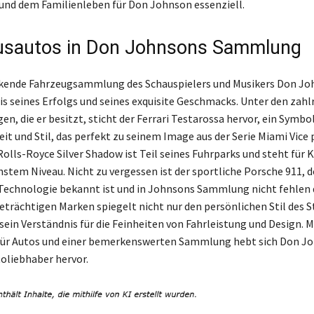
nd dem Familienleben für Don Johnson essenziell.
usautos in Don Johnsons Sammlung
kende Fahrzeugsammlung des Schauspielers und Musikers Don Joh
s seines Erfolgs und seines exquisite Geschmacks. Unter den zahl
n, die er besitzt, sticht der Ferrari Testarossa hervor, ein Symbol
it und Stil, das perfekt zu seinem Image aus der Serie Miami Vice 
Rolls-Royce Silver Shadow ist Teil seines Fuhrparks und steht für
stem Niveau. Nicht zu vergessen ist der sportliche Porsche 911, de
Technologie bekannt ist und in Johnsons Sammlung nicht fehlen d
eträchtigen Marken spiegelt nicht nur den persönlichen Stil des St
ein Verständnis für die Feinheiten von Fahrleistung und Design. M
für Autos und einer bemerkenswerten Sammlung hebt sich Don Jo
toliebhaber hervor.