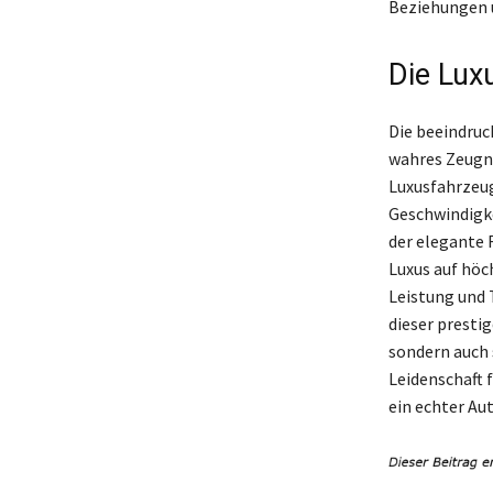
Beziehungen u
Die Lux
Die beeindruc
wahres Zeugni
Luxusfahrzeuge
Geschwindigke
der elegante 
Luxus auf höch
Leistung und 
dieser prestig
sondern auch s
Leidenschaft 
ein echter Au