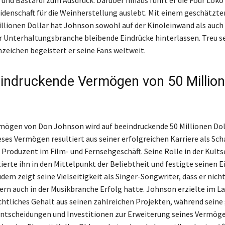
 und Bastardi zum Ausdruck. Darüber hinaus führt er die Four Loko
eidenschaft für die Weinherstellung auslebt. Mit einem geschätz
illionen Dollar hat Johnson sowohl auf der Kinoleinwand als auch
r Unterhaltungsbranche bleibende Eindrücke hinterlassen. Treu 
zeichen begeistert er seine Fans weltweit.
indruckende Vermögen von 50 Millio
ögen von Don Johnson wird auf beeindruckende 50 Millionen Dol
ses Vermögen resultiert aus seiner erfolgreichen Karriere als Sch
 Produzent im Film- und Fernsehgeschäft. Seine Rolle in der Kults
ierte ihn in den Mittelpunkt der Beliebtheit und festigte seinen Ei
em zeigt seine Vielseitigkeit als Singer-Songwriter, dass er nicht
rn auch in der Musikbranche Erfolg hatte. Johnson erzielte im La
chtliches Gehalt aus seinen zahlreichen Projekten, während seine
Entscheidungen und Investitionen zur Erweiterung seines Vermög