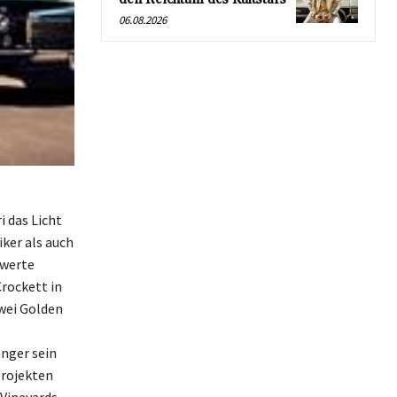
06.08.2026
 das Licht
iker als auch
swerte
Crockett in
zwei Golden
änger sein
Projekten