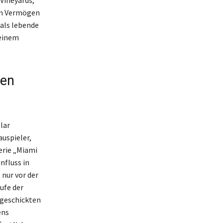
 Vineyards,
ten Vermögen
 als lebende
seinem
nen
lar
auspieler,
erie „Miami
nfluss in
 nur vor der
ufe der
 geschickten
ens