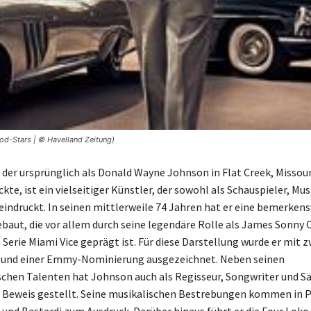
d-Stars | © Havelland Zeitung)
der ursprünglich als Donald Wayne Johnson in Flat Creek, Missouri
ckte, ist ein vielseitiger Künstler, der sowohl als Schauspieler, Mus
indruckt. In seinen mittlerweile 74 Jahren hat er eine bemerken
ebaut, die vor allem durch seine legendäre Rolle als James Sonny 
 Serie Miami Vice geprägt ist. Für diese Darstellung wurde er mit 
 und einer Emmy-Nominierung ausgezeichnet. Neben seinen
schen Talenten hat Johnson auch als Regisseur, Songwriter und S
 Beweis gestellt. Seine musikalischen Bestrebungen kommen in 