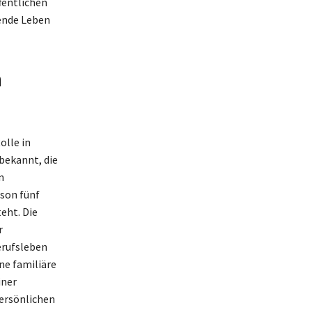
fentlichen
gende Leben
n
olle in
 bekannt, die
n
nson fünf
eht. Die
r
erufsleben
ine familiäre
iner
persönlichen