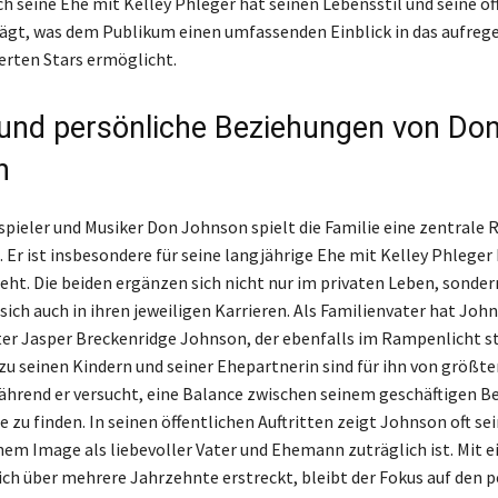
ch seine Ehe mit Kelley Phleger hat seinen Lebensstil und seine öf
rägt, was dem Publikum einen umfassenden Einblick in das aufre
ierten Stars ermöglicht.
 und persönliche Beziehungen von Do
n
spieler und Musiker Don Johnson spielt die Familie eine zentrale R
 Er ist insbesondere für seine langjährige Ehe mit Kelley Phleger
teht. Die beiden ergänzen sich nicht nur im privaten Leben, sonder
sich auch in ihren jeweiligen Karrieren. Als Familienvater hat Joh
ter Jasper Breckenridge Johnson, der ebenfalls im Rampenlicht st
u seinen Kindern und seiner Ehepartnerin sind für ihn von größte
hrend er versucht, eine Balance zwischen seinem geschäftigen B
e zu finden. In seinen öffentlichen Auftritten zeigt Johnson oft se
inem Image als liebevoller Vater und Ehemann zuträglich ist. Mit e
 sich über mehrere Jahrzehnte erstreckt, bleibt der Fokus auf den 