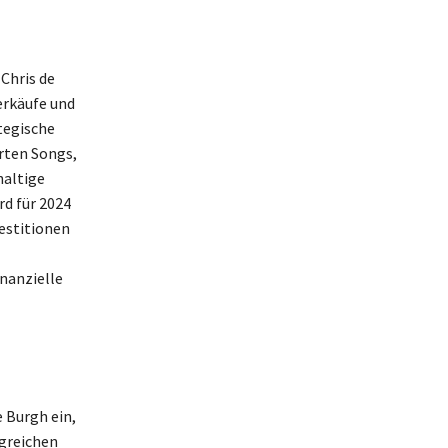
Chris de
erkäufe und
tegische
erten Songs,
haltige
d für 2024
vestitionen
inanzielle
 Burgh ein,
lgreichen