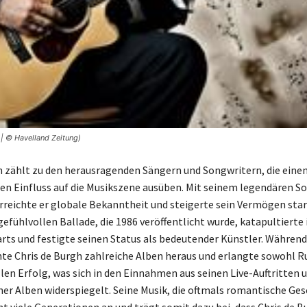
| © Havelland Zeitung)
h zählt zu den herausragenden Sängern und Songwritern, die eine
n Einfluss auf die Musikszene ausüben. Mit seinem legendären S
erreichte er globale Bekanntheit und steigerte sein Vermögen star
gefühlvollen Ballade, die 1986 veröffentlicht wurde, katapultierte 
arts und festigte seinen Status als bedeutender Künstler. Während
hte Chris de Burgh zahlreiche Alben heraus und erlangte sowohl 
llen Erfolg, was sich in den Einnahmen aus seinen Live-Auftritten 
ner Alben widerspiegelt. Seine Musik, die oftmals romantische Ge