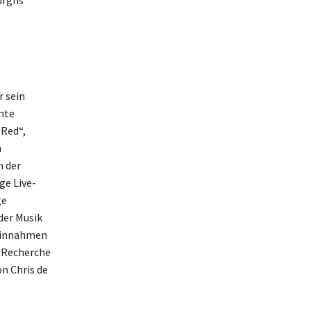
urghs
r sein
nte
 Red“,
n
n der
ge Live-
ge
der Musik
 Einnahmen
e Recherche
n Chris de