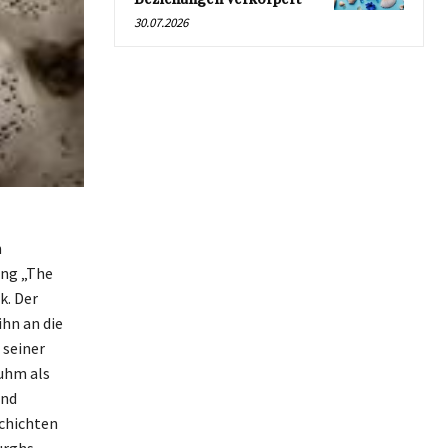
30.07.2026
n
ong „The
k. Der
ihn an die
 seiner
Ruhm als
und
schichten