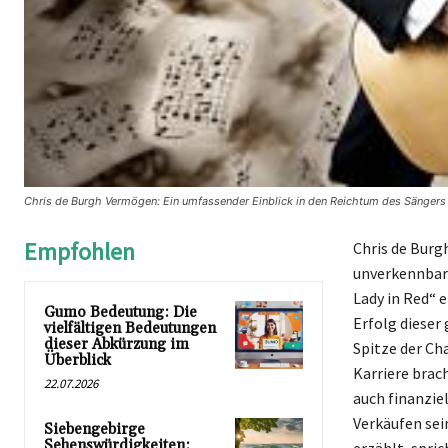
Chris de Burgh Vermögen: Ein umfassender Einblick in den Reichtum des Sängers 
Empfohlen
Chris de Burg
unverkennbare
Lady in Red“ 
Gumo Bedeutung: Die
Erfolg dieser 
vielfältigen Bedeutungen
dieser Abkürzung im
Spitze der Ch
Überblick
Karriere brac
22.07.2026
auch finanzie
Verkäufen sei
Siebengebirge
Sehenswürdigkeiten: