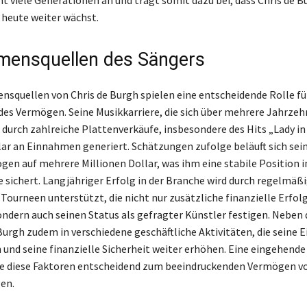
ht viele Generationen an und trägt somit dazu bei, dass Chris de B
heute weiter wächst.
ensquellen des Sängers
squellen von Chris de Burgh spielen eine entscheidende Rolle fü
es Vermögen. Seine Musikkarriere, die sich über mehrere Jahrzeh
t durch zahlreiche Plattenverkäufe, insbesondere des Hits „Lady in
lar an Einnahmen generiert. Schätzungen zufolge beläuft sich sei
n auf mehrere Millionen Dollar, was ihm eine stabile Position i
e sichert. Langjähriger Erfolg in der Branche wird durch regelmäßi
Tourneen unterstützt, die nicht nur zusätzliche finanzielle Erfol
ondern auch seinen Status als gefragter Künstler festigen. Neben 
 Burgh zudem in verschiedene geschäftliche Aktivitäten, die seine
en und seine finanzielle Sicherheit weiter erhöhen. Eine eingehend
lle diese Faktoren entscheidend zum beeindruckenden Vermögen vo
en.