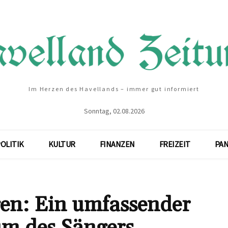
Im Herzen des Havellands – immer gut informiert
Sonntag, 02.08.2026
OLITIK
KULTUR
FINANZEN
FREIZEIT
PA
en: Ein umfassender
um des Sängers