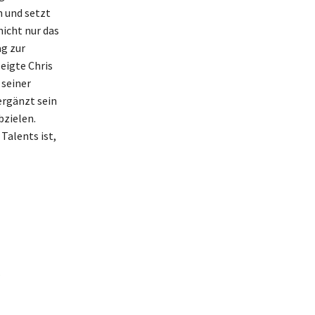
n und setzt
nicht nur das
ag zur
eigte Chris
 seiner
ergänzt sein
bzielen.
Talents ist,
s