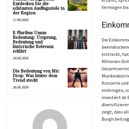
erzählt, spric
Entdecken Sie die
Vermögen bis 
schönsten Ausflugsziele in
der Region
17.06.2026
Einkomm
E Pluribus Unum
Bedeutung: Ursprung,
Die Einkommen
Bedeutung und
historische Relevanz
beeindruckend
erklärt
erstreckt, ha
24.06.2026
Millionen Dol
Gesamtvermöge
Die Bedeutung von Mic
Musikindustri
Drop: Was hinter dem
Trend steckt
Konzerte und 
26.06.2026
einbringen, s
investiert de
diversifizier
zeigt, dass a
Burgh beitrag