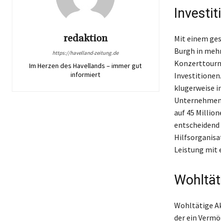
Investi
redaktion
Mit einem ges
Burgh in mehr
https://havelland-zeitung.de
Konzerttourne
Im Herzen des Havellands – immer gut
informiert
Investitionen
klugerweise i
Unternehmen, 
auf 45 Millio
entscheidend 
Hilfsorganisat
Leistung mit
Wohltät
Wohltätige Ak
der ein Vermö