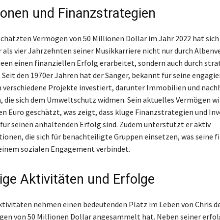
tionen und Finanzstrategien
chätzten Vermögen von 50 Millionen Dollar im Jahr 2022 hat sich 
 als vier Jahrzehnten seiner Musikkarriere nicht nur durch Albenv
en einen finanziellen Erfolg erarbeitet, sondern auch durch stra
. Seit den 1970er Jahren hat der Sänger, bekannt für seine engagi
n verschiedene Projekte investiert, darunter Immobilien und nach
die sich dem Umweltschutz widmen. Sein aktuelles Vermögen wir
nen Euro geschätzt, was zeigt, dass kluge Finanzstrategien und In
für seinen anhaltenden Erfolg sind. Zudem unterstützt er aktiv
ionen, die sich für benachteiligte Gruppen einsetzen, was seine f
 einem sozialen Engagement verbindet.
ige Aktivitäten und Erfolge
tivitäten nehmen einen bedeutenden Platz im Leben von Chris de
gen von 50 Millionen Dollar angesammelt hat. Neben seiner erfo