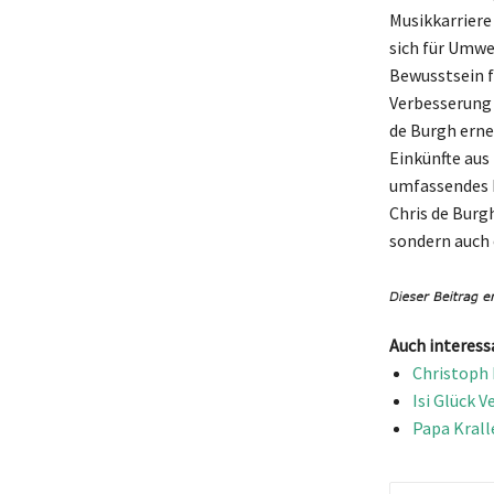
Musikkarriere
sich für Umwe
Bewusstsein f
Verbesserung 
de Burgh erne
Einkünfte aus
umfassendes F
Chris de Burg
sondern auch e
Auch interess
Christoph 
Isi Glück 
Papa Krall