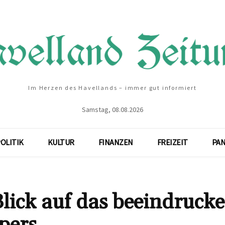
Im Herzen des Havellands – immer gut informiert
Samstag, 08.08.2026
OLITIK
KULTUR
FINANZEN
FREIZEIT
PA
lick auf das beeindruck
pers