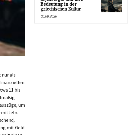
Bedeutung in der
griechischen Kultur
05.08.2026
 nur als
finanziellen
twa 11 bis
gelmäßig
oauszüge, um
rmitteln.
ischend,
ng mit Geld.