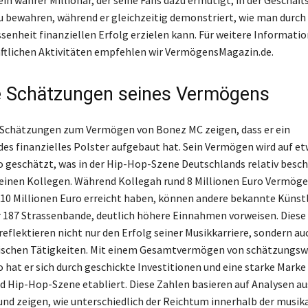
in wahrer Millionär, der seine Fans dazu ermutigt, in der Geschäft
u bewahren, während er gleichzeitig demonstriert, wie man durch 
senheit finanziellen Erfolg erzielen kann. Für weitere Informati
ftlichen Aktivitäten empfehlen wir VermögensMagazin.de.
e Schätzungen seines Vermögens
 Schätzungen zum Vermögen von Bonez MC zeigen, dass er ein
es finanzielles Polster aufgebaut hat. Sein Vermögen wird auf et
o geschätzt, was in der Hip-Hop-Szene Deutschlands relativ besch
seinen Kollegen. Während Kollegah rund 8 Millionen Euro Vermög
10 Millionen Euro erreicht haben, können andere bekannte Künstl
r 187 Strassenbande, deutlich höhere Einnahmen vorweisen. Diese
eflektieren nicht nur den Erfolg seiner Musikkarriere, sondern au
schen Tätigkeiten. Mit einem Gesamtvermögen von schätzungsw
 hat er sich durch geschickte Investitionen und eine starke Marke 
d Hip-Hop-Szene etabliert. Diese Zahlen basieren auf Analysen a
und zeigen, wie unterschiedlich der Reichtum innerhalb der musik