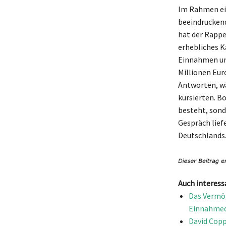
Im Rahmen ei
beeindrucken
hat der Rappe
erhebliches K
Einnahmen un
Millionen Eur
Antworten, wä
kursierten. B
besteht, sond
Gespräch liefe
Deutschlands
Auch interess
Das Vermög
Einnahmeq
David Copp