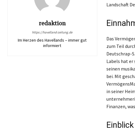
Landschaft Deu
Einnahm
redaktion
https://havelland-zeitung.de
Das Vermögen 
Im Herzen des Havellands – immer gut
informiert
zum Teil durc
Deutschrap-Sz
Labels hat er
seinen musik
bei. Mit gesc
VermögensMaga
in seiner Hei
unternehmeri
Finanzen, was
Einblic