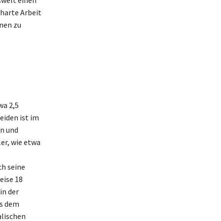
swelt einen
harte Arbeit
onen zu
wa 2,5
eiden ist im
en und
er, wie etwa
ch seine
eise 18
in der
us dem
alischen