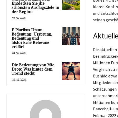
Bonez MC ist e
Entdecken Sie die
klaren Kopf z
schönsten Ausflugsziele in
der Region
und Entschlos
01.08.2026
seinen geschä
E Pluribus Unum
Bedeutung: Ursprung,
Aktuell
Bedeutung und
historische Relevanz
erklärt
Die aktuellen
24.06.2026
beeindruckend
Millionen Eur
Die Bedeutung von Mic
Vergleich zu 
Drop: Was hinter dem
Trend steckt
Bushido etwa 
26.06.2026
Mitglieder de
Schätzungen r
unternehmeri
Millionen Euro
Dancehall- un
Februar 2022 