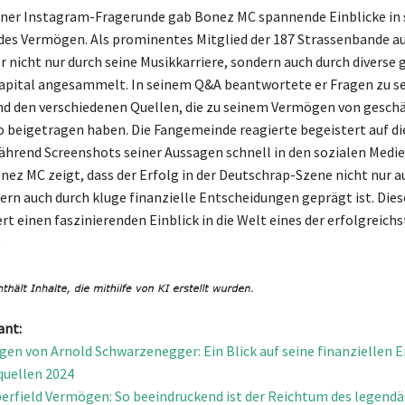
ner Instagram-Fragerunde gab Bonez MC spannende Einblicke in 
des Vermögen. Als prominentes Mitglied der 187 Strassenbande 
r nicht nur durch seine Musikkarriere, sondern auch durch diverse 
apital angesammelt. In seinem Q&A beantwortete er Fragen zu s
d den verschiedenen Quellen, die zu seinem Vermögen von gesch
o beigetragen haben. Die Fangemeinde reagierte begeistert auf di
hrend Screenshots seiner Aussagen schnell in den sozialen Medi
onez MC zeigt, dass der Erfolg in der Deutschrap-Szene nicht nur a
ern auch durch kluge finanzielle Entscheidungen geprägt ist. Dies
rt einen faszinierenden Einblick in die Welt eines der erfolgreich
.
ant:
en von Arnold Schwarzenegger: Ein Blick auf seine finanziellen E
uellen 2024
erfield Vermögen: So beeindruckend ist der Reichtum des legendä