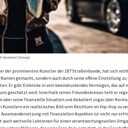
© Havelland Zeitung)
er der prominenten Künstler der 187 Straßenbande, hat sich nicht
 Namen gemacht, sondern auch durch seine offene Einstellung zu 
en. Er gibt Einblicke in sein beeindruckendes Vermögen, das auf e
Euro geschätzt wird. Innerhalb seines Freundeskreises teilt er re
 über seine finanzielle Situation und diskutiert sogar über Kont
 Künstlern ein realistisches Bild vom Reichtum im Hip-Hop zu ve
e Auseinandersetzung mit finanziellen Aspekten ist nicht nur erfr
t auch wertvolle Lektionen für einen verantwortungsvollen Umga