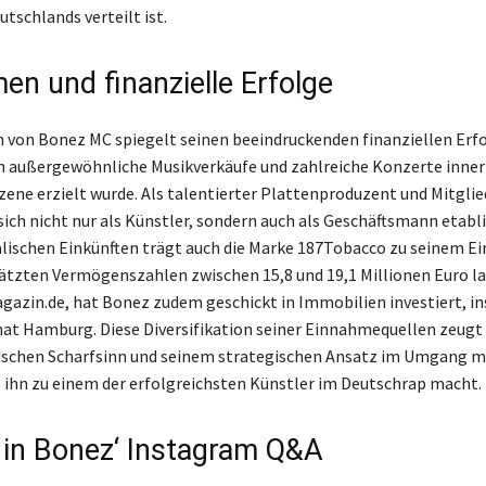
tschlands verteilt ist.
en und finanzielle Erfolge
von Bonez MC spiegelt seinen beeindruckenden finanziellen Erfol
h außergewöhnliche Musikverkäufe und zahlreiche Konzerte inner
ene erzielt wurde. Als talentierter Plattenproduzent und Mitglie
 sich nicht nur als Künstler, sondern auch als Geschäftsmann etabl
alischen Einkünften trägt auch die Marke 187Tobacco zu seinem
hätzten Vermögenszahlen zwischen 15,8 und 19,1 Millionen Euro l
zin.de, hat Bonez zudem geschickt in Immobilien investiert, i
mat Hamburg. Diese Diversifikation seiner Einnahmequellen zeugt
schen Scharfsinn und seinem strategischen Ansatz im Umgang mi
 ihn zu einem der erfolgreichsten Künstler im Deutschrap macht.
k in Bonez‘ Instagram Q&A