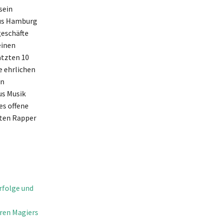
sein
aus Hamburg
geschäfte
einen
ätzten 10
e ehrlichen
en
us Musik
es offene
sten Rapper
rfolge und
ren Magiers