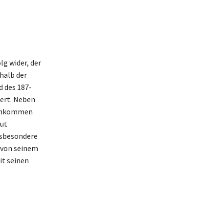
g wider, der
halb der
d des 187-
iert. Neben
 Einkommen
aut
nsbesondere
 von seinem
t seinen