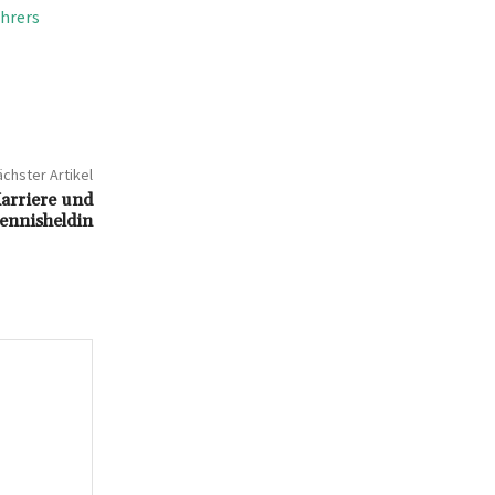
hrers
chster Artikel
arriere und
Tennisheldin