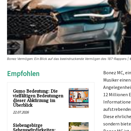
Bonez Vermögen: Ein Blick auf das beeindruckende Vermögen des 187-Rappers | 
Empfohlen
Bonez MC, ein
Musiker einen
Angelegenheit
Gumo Bedeutung: Die
12 Millionen 
vielfältigen Bedeutungen
dieser Abkürzung im
Informationen
Überblick
aufstrebenden
22.07.2026
Diese ehrlich
sondern biete
Siebengebirge
Sehenswürdigkeiten: