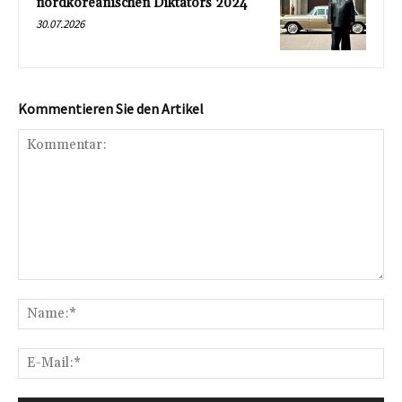
nordkoreanischen Diktators 2024
30.07.2026
Kommentieren Sie den Artikel
Kommentar:
Na
E-
Mai